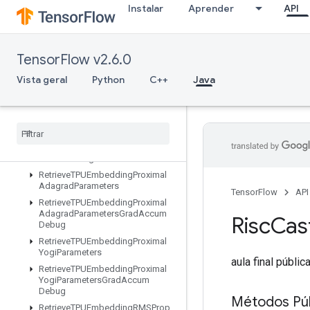
Instalar
Aprender
API
RetrieveTPUEmbeddingCenteredRMSPropParameters
RetrieveTPUEmbeddingFTRLParameters
RetrieveTPUEmbeddingFTRLParametersGradAccumDebug
TensorFlow v2.6.0
RetrieveTPUEmbeddingFrequencyEstimatorParameters
RetrieveTPUEmbeddingFrequencyEstimatorParametersGradAccum
Vista geral
Python
C++
Java
RetrieveTPUEmbeddingMDLAdagradLightParameters
Retrieve
TPUEmbedding
Momentum
Parameters
Retrieve
TPUEmbedding
Momentum
Parameters
Grad
Accum
Debug
Retrieve
TPUEmbedding
Proximal
Adagrad
Parameters
TensorFlow
API
Retrieve
TPUEmbedding
Proximal
Adagrad
Parameters
Grad
Accum
Risc
Cas
Debug
Retrieve
TPUEmbedding
Proximal
Yogi
Parameters
aula final públic
Retrieve
TPUEmbedding
Proximal
Yogi
Parameters
Grad
Accum
Debug
Métodos Púb
Retrieve
TPUEmbedding
RMSProp