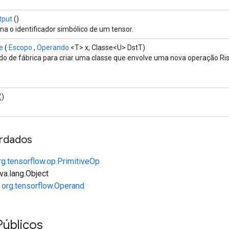
tput
()
na o identificador simbólico de um tensor.
e
(
Escopo
,
Operando
<T> x, Classe<U> DstT)
o de fábrica para criar uma classe que envolve uma nova operação Ri
()
rdados
rg.tensorflow.op.PrimitiveOp
va.lang.Object
e
org.tensorflow.Operand
úblicos