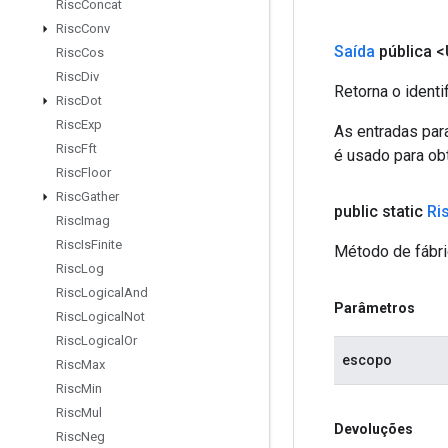
Risc
Concat
Risc
Conv
Saída
pública 
Risc
Cos
Risc
Div
Retorna o identi
Risc
Dot
Risc
Exp
As entradas par
Risc
Fft
é usado para obt
Risc
Floor
Risc
Gather
public static
Ri
Risc
Imag
Risc
Is
Finite
Método de fábri
Risc
Log
Risc
Logical
And
Parâmetros
Risc
Logical
Not
Risc
Logical
Or
escopo
Risc
Max
Risc
Min
Risc
Mul
Devoluções
Risc
Neg