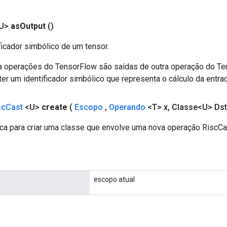
<U>
as
Output
()
ficador simbólico de um tensor.
a operações do TensorFlow são saídas de outra operação do T
er um identificador simbólico que representa o cálculo da entrad
sc
Cast
<U>
create
(
Escopo
,
Operando
<T> x
,
Classe<U> Dst
ca para criar uma classe que envolve uma nova operação RiscCa
escopo atual