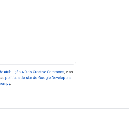
de atribuição 4.0 do Creative Commons
, e as
e as
políticas do site do Google Developers
.
 numpy
.