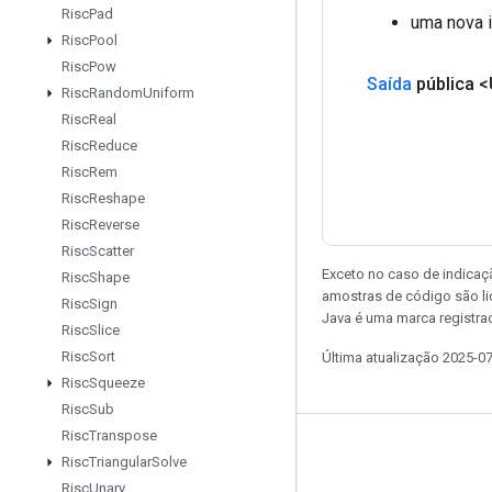
Risc
Pad
uma nova i
Risc
Pool
Risc
Pow
Saída
pública 
Risc
Random
Uniform
Risc
Real
Risc
Reduce
Risc
Rem
Risc
Reshape
Risc
Reverse
Risc
Scatter
Exceto no caso de indicaç
Risc
Shape
amostras de código são l
Risc
Sign
Java é uma marca registra
Risc
Slice
Risc
Sort
Última atualização 2025-0
Risc
Squeeze
Risc
Sub
Risc
Transpose
Permanecer conectado
Risc
Triangular
Solve
Risc
Unary