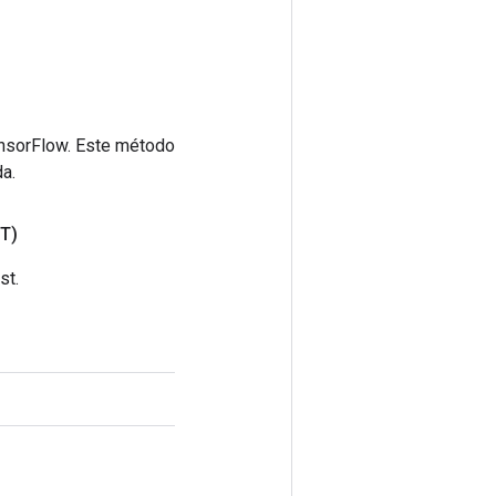
ensorFlow. Este método
a.
T)
st.