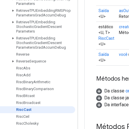
Parameters
Saída
asOu
Retrieve
TPUEmbedding
RMSProp
Parameters
Grad
Accum
Debug
<U>
Retor
Retrieve
TPUEmbedding
estático
creat
Stochastic
Gradient
Descent
Parameters
<U, T>
Métod
RiscCast
Retrieve
TPUEmbedding
Stochastic
Gradient
Descent
<U>
Parameters
Grad
Accum
Debug
Saída
você
Reverse
<U>
Reverse
Sequence
Risc
Abs
Risc
Add
Métodos he
Risc
Binary
Arithmetic
Risc
Binary
Comparison
Da classe
o
Risc
Bitcast
Da classe ja
Risc
Broadcast
Da interfac
Risc
Cast
Risc
Ceil
Risc
Cholesky
Métodos P