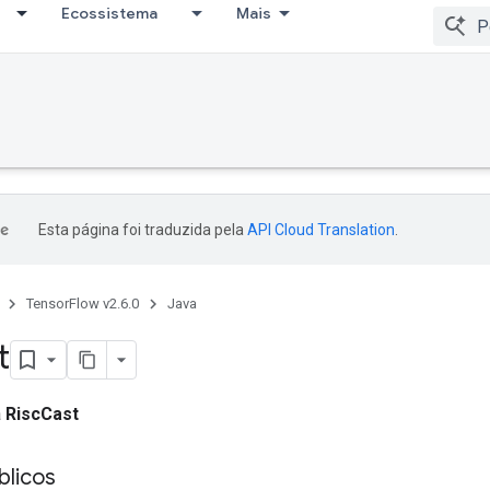
Ecossistema
Mais
Debug
Esta página foi traduzida pela
API Cloud Translation
.
TensorFlow v2.6.0
Java
t
a
RiscCast
licos