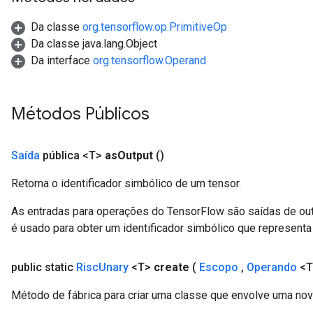
Da classe
org.tensorflow.op.PrimitiveOp
Da classe java.lang.Object
Da interface
org.tensorflow.Operand
Métodos Públicos
Saída
pública <T>
as
Output
()
Retorna o identificador simbólico de um tensor.
As entradas para operações do TensorFlow são saídas de ou
é usado para obter um identificador simbólico que representa 
public static
Risc
Unary
<T>
create
(
Escopo
,
Operando
<T
Método de fábrica para criar uma classe que envolve uma nov