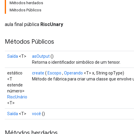
Métodos herdados
Métodos Públicos
aula final pública
RiscUnary
Métodos Públicos
Saída
<T>
asOutput
()
Retorna o identificador simbólico de um tensor.
estático
create
(
Escopo
,
Operando
<T> x, String opType)
<T
Método de fábrica para criar uma classe que envolve
estende
número>
RiscUnário
<T>
Saída
<T>
você
()
Métodos herdados