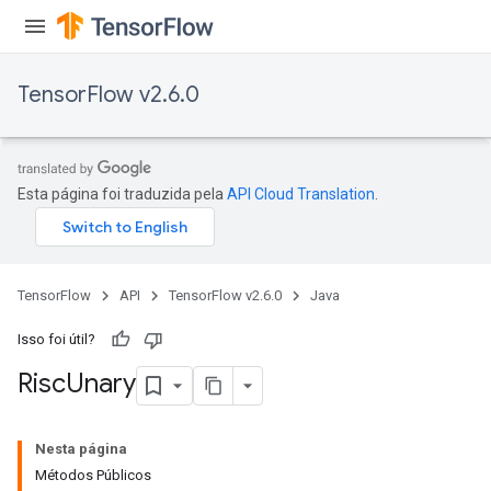
TensorFlow v2.6.0
Esta página foi traduzida pela
API Cloud Translation
.
TensorFlow
API
TensorFlow v2.6.0
Java
Isso foi útil?
Risc
Unary
Nesta página
Métodos Públicos