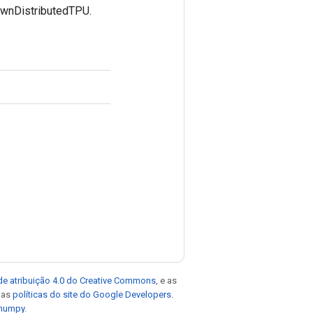
ownDistributedTPU.
de atribuição 4.0 do Creative Commons
, e as
e as
políticas do site do Google Developers
.
 numpy
.