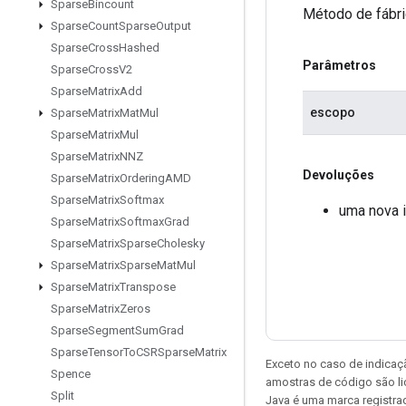
Sparse
Bincount
Método de fábri
Sparse
Count
Sparse
Output
Sparse
Cross
Hashed
Parâmetros
Sparse
Cross
V2
Sparse
Matrix
Add
escopo
Sparse
Matrix
Mat
Mul
Sparse
Matrix
Mul
Sparse
Matrix
NNZ
Devoluções
Sparse
Matrix
Ordering
AMD
Sparse
Matrix
Softmax
uma nova 
Sparse
Matrix
Softmax
Grad
Sparse
Matrix
Sparse
Cholesky
Sparse
Matrix
Sparse
Mat
Mul
Sparse
Matrix
Transpose
Sparse
Matrix
Zeros
Sparse
Segment
Sum
Grad
Sparse
Tensor
To
CSRSparse
Matrix
Exceto no caso de indicaç
Spence
amostras de código são l
Split
Java é uma marca registra