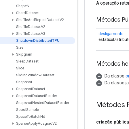
A operação reto
Shape
N
Shard
Dataset
Métodos Púb
Shuffle
And
Repeat
Dataset
V2
Shuffle
Dataset
V2
desligamento
Shuffle
Dataset
V3
estáticoDistrib
Shutdown
Distributed
TPU
Size
Skipgram
Sleep
Dataset
Métodos he
Slice
Sliding
Window
Dataset
Da classe
o
Snapshot
Da classe ja
Snapshot
Dataset
Snapshot
Dataset
Reader
Métodos P
Snapshot
Nested
Dataset
Reader
Sobol
Sample
Space
To
Batch
Nd
criação
pública
Sparse
Apply
Adagrad
V2