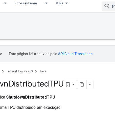
Ecossistema
Mais
Esta página foi traduzida pela
API Cloud Translation
.
TensorFlow v2.6.0
Java
wn
Distributed
TPU
lica
ShutdownDistributedTPU
ema TPU distribuído em execução.