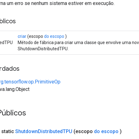
rna um erro se nenhum sistema estiver em execução.
licos
criar
(escopo
do escopo
)
utedTPU
Método de fábrica para criar uma classe que envolve uma no
ShutdownDistributedTPU.
rdados
rg.tensorflow.op.PrimitiveOp
va.lang.Object
úblicos
 static
Shutdown
Distributed
TPU
(escopo
do escopo
)