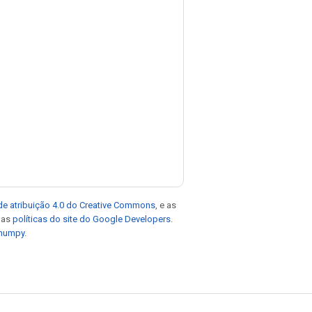
de atribuição 4.0 do Creative Commons
, e as
e as
políticas do site do Google Developers
.
 numpy
.