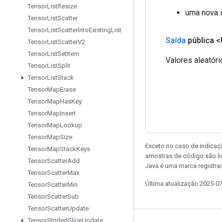
Tensor
List
Resize
uma nova i
Tensor
List
Scatter
Tensor
List
Scatter
Into
Existing
List
Saída
pública 
Tensor
List
Scatter
V2
Tensor
List
Set
Item
Valores aleatór
Tensor
List
Split
Tensor
List
Stack
Tensor
Map
Erase
Tensor
Map
Has
Key
Tensor
Map
Insert
Tensor
Map
Lookup
Tensor
Map
Size
Exceto no caso de indicaç
Tensor
Map
Stack
Keys
amostras de código são l
Tensor
Scatter
Add
Java é uma marca registra
Tensor
Scatter
Max
Última atualização 2025-0
Tensor
Scatter
Min
Tensor
Scatter
Sub
Tensor
Scatter
Update
Tensor
Strided
Slice
Update