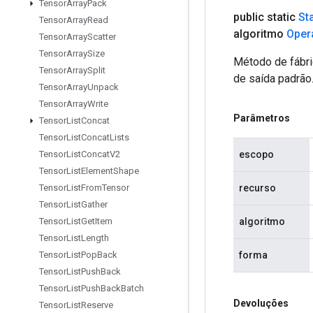
Tensor
Array
Pack
public static
St
Tensor
Array
Read
algoritmo
Oper
Tensor
Array
Scatter
Tensor
Array
Size
Método de fábri
Tensor
Array
Split
de saída padrão
Tensor
Array
Unpack
Tensor
Array
Write
Parâmetros
Tensor
List
Concat
Tensor
List
Concat
Lists
escopo
Tensor
List
Concat
V2
Tensor
List
Element
Shape
recurso
Tensor
List
From
Tensor
Tensor
List
Gather
algoritmo
Tensor
List
Get
Item
Tensor
List
Length
forma
Tensor
List
Pop
Back
Tensor
List
Push
Back
Tensor
List
Push
Back
Batch
Devoluções
Tensor
List
Reserve