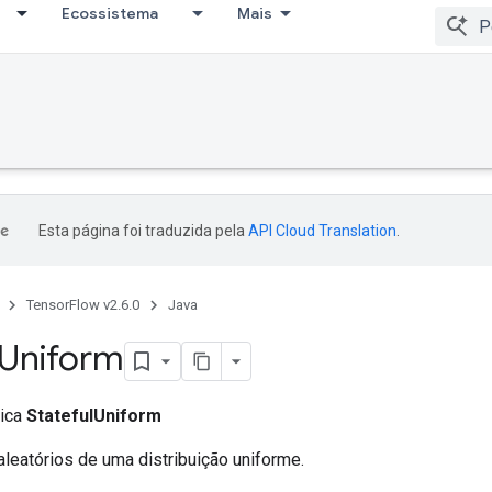
Ecossistema
Mais
Esta página foi traduzida pela
API Cloud Translation
.
TensorFlow v2.6.0
Java
Uniform
lica
StatefulUniform
leatórios de uma distribuição uniforme.