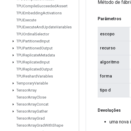
Método de fábri
TPUCompile
Succeeded
Assert
TPUEmbedding
Activations
Parâmetros
TPUExecute
TPUExecute
And
Update
Variables
escopo
TPUOrdinal
Selector
TPUPartitioned
Input
recurso
TPUPartitioned
Output
TPUReplicate
Metadata
algoritmo
TPUReplicated
Input
TPUReplicated
Output
forma
TPUReshard
Variables
Temporary
Variable
tipo d
Tensor
Array
Tensor
Array
Close
Tensor
Array
Concat
Devoluções
Tensor
Array
Gather
Tensor
Array
Grad
uma nova i
Tensor
Array
Grad
With
Shape