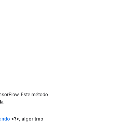
ensorFlow. Este método
a.
ando
<?>
,
algoritmo