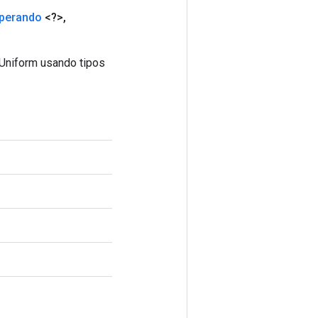
perando
<?>
,
lUniform usando tipos