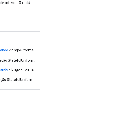
te inferior 0 está
rando
<longo>, forma
ação StatefulUniform.
rando
<longo>, forma
ação StatefulUniform