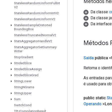
Métodos he
Stateless
Random
Uniform
Full
Int
V2
Da classe
o
Stateless
Random
Uniform
Int
V2
Da classe ja
Stateless
Random
Uniform
V2
Da interfac
Stateless
Sample
Distorted
Bounding
Box
Stateless
Truncated
Normal
V2
Métodos P
Stats
Aggregator
Handle
V2
Stats
Aggregator
Set
Summary
Writer
Stop
Gradient
Saída
pública 
Strided
Slice
Retorna o identi
Strided
Slice
Assign
Strided
Slice
Grad
As entradas par
String
Lower
é usado para obt
String
NGrams
String
Upper
public static
St
Sum
Operando
<Lon
Switch
Cond
TPUCompilation
Result