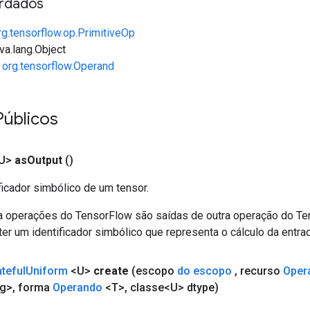
rdados
rg.tensorflow.op.PrimitiveOp
va.lang.Object
e
org.tensorflow.Operand
úblicos
<U>
as
Output
()
ficador simbólico de um tensor.
a operações do TensorFlow são saídas de outra operação do T
er um identificador simbólico que representa o cálculo da entrad
ateful
Uniform
<U>
create
(escopo
do escopo
,
recurso
Oper
g>
,
forma
Operando
<T>
,
classe<U> dtype)