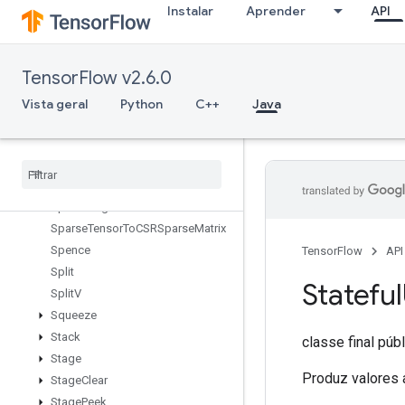
Instalar
Aprender
API
SparseMatrixMul
SparseMatrixNNZ
SparseMatrixOrderingAMD
TensorFlow v2.6.0
SparseMatrixSoftmax
SparseMatrixSoftmaxGrad
Vista geral
Python
C++
Java
SparseMatrixSparseCholesky
Sparse
Matrix
Sparse
Mat
Mul
Sparse
Matrix
Transpose
Sparse
Matrix
Zeros
Sparse
Segment
Sum
Grad
Sparse
Tensor
To
CSRSparse
Matrix
Spence
TensorFlow
API
Split
Stateful
Split
V
Squeeze
Stack
classe final púb
Stage
Produz valores a
Stage
Clear
Stage
Peek