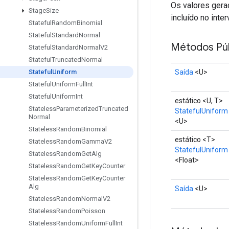
Os valores gerad
Stage
Size
incluído no inter
Stateful
Random
Binomial
Stateful
Standard
Normal
Métodos Púb
Stateful
Standard
Normal
V2
Stateful
Truncated
Normal
Saída
<U>
Stateful
Uniform
Stateful
Uniform
Full
Int
Stateful
Uniform
Int
estático <U, T>
Stateless
Parameterized
Truncated
StatefulUniform
Normal
<U>
Stateless
Random
Binomial
estático <T>
Stateless
Random
Gamma
V2
StatefulUniform
Stateless
Random
Get
Alg
<Float>
Stateless
Random
Get
Key
Counter
Stateless
Random
Get
Key
Counter
Alg
Saída
<U>
Stateless
Random
Normal
V2
Stateless
Random
Poisson
Stateless
Random
Uniform
Full
Int