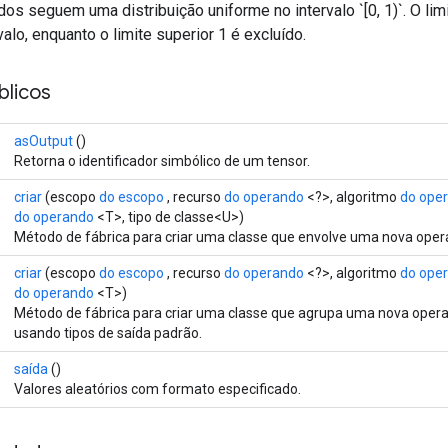
os seguem uma distribuição uniforme no intervalo `[0, 1)`. O limi
valo, enquanto o limite superior 1 é excluído.
licos
asOutput
()
Retorna o identificador simbólico de um tensor.
criar
(escopo
do escopo
, recurso
do operando
<?>, algoritmo
do ope
do operando
<T>, tipo de classe<U>)
Método de fábrica para criar uma classe que envolve uma nova oper
criar
(escopo
do escopo
, recurso
do operando
<?>, algoritmo
do ope
do operando
<T>)
Método de fábrica para criar uma classe que agrupa uma nova oper
usando tipos de saída padrão.
saída
()
Valores aleatórios com formato especificado.