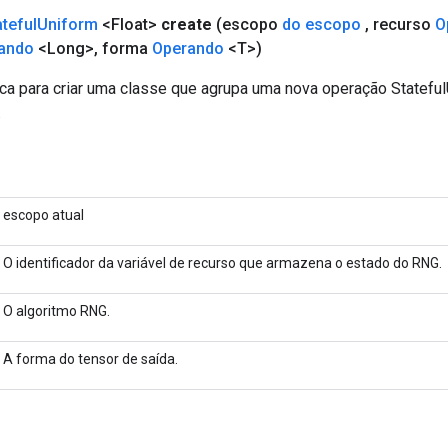
ateful
Uniform
<Float>
create
(escopo
do escopo
,
recurso
O
ando
<Long>
,
forma
Operando
<T>)
ca para criar uma classe que agrupa uma nova operação Statefu
.
escopo atual
O identificador da variável de recurso que armazena o estado do RNG.
O algoritmo RNG.
A forma do tensor de saída.