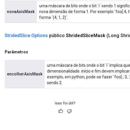
uma máscara de bits onde o bit `i` sendo 1 signifi
novaAxisMask
nova dimensão de forma 1. Por exemplo `foo[:4, tf
forma `(4, 1, 2)`.
Strided
Slice
.
Options
público
Shrided
Slice
Mask
(Long Shri
Parâmetros
uma máscara de bits onde o bit `i` implica que
dimensionalidade. início e fim devem implic
encolherAxisMask
exemplo, em python, pode-se fazer `foo[:, 3, 
sendo 2.
Isso foi útil?