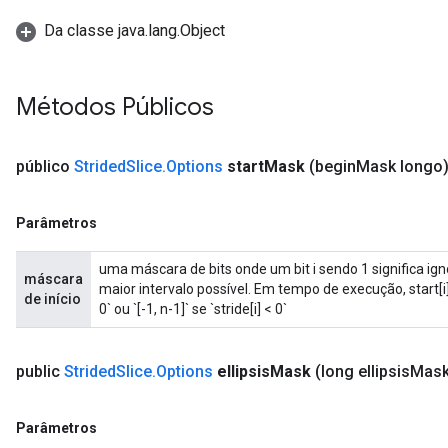
Da classe java.lang.Object
Métodos Públicos
público
Strided
Slice
.
Options
start
Mask
(begin
Mask longo
Parâmetros
uma máscara de bits onde um bit i sendo 1 significa ignor
máscara
maior intervalo possível. Em tempo de execução, start[i] s
de início
0` ou `[-1, n-1]` se `stride[i] < 0`
public
Strided
Slice
.
Options
ellipsis
Mask
(long ellipsis
Mask
Parâmetros