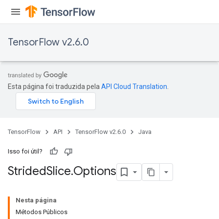
TensorFlow v2.6.0
Esta página foi traduzida pela
API Cloud Translation
.
x
TensorFlow
API
TensorFlow v2.6.0
Java
Isso foi útil?
Strided
Slice
.
Options
Nesta página
Métodos Públicos