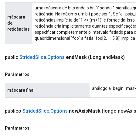
uma máscara de bits onde o bit `i` sendo 1 significa
reticência. No máximo um bit pode ser 1. Se `ellips
máscara
reticências implícita de `1 << (m+1)` é fornecida. Isso s
de
reticência cria implicitamente quantas especificaçõe
reticências
especificar completamente o intervalo fatiado para
quadridimensional `foo` a fatia `foo[2, ..., 5:8]` implica `f
public
Strided
Slice
.
Options
end
Mask
(Long end
Mask)
Parâmetros
análogo a `begin_mask
máscara final
público
Strided
Slice
.
Options
new
Axis
Mask
(longo new
Axi
Parâmetros