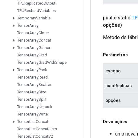
TPUReplicated
Output
TPUReshard
Variables
public static
TP
Temporary
Variable
opções)
Tensor
Array
Tensor
Array
Close
Método de fábri
Tensor
Array
Concat
Tensor
Array
Gather
Parâmetros
Tensor
Array
Grad
Tensor
Array
Grad
With
Shape
Tensor
Array
Pack
escopo
Tensor
Array
Read
Tensor
Array
Scatter
numReplicas
Tensor
Array
Size
Tensor
Array
Split
opções
Tensor
Array
Unpack
Tensor
Array
Write
Devoluções
Tensor
List
Concat
Tensor
List
Concat
Lists
uma nova 
Tensor
List
Concat
V2