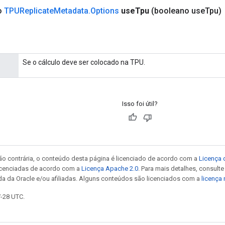
co
TPUReplicate
Metadata
.
Options
use
Tpu
(booleano use
Tpu)
Se o cálculo deve ser colocado na TPU.
Isso foi útil?
ão contrária, o conteúdo desta página é licenciado de acordo com a
Licença 
icenciadas de acordo com a
Licença Apache 2.0
. Para mais detalhes, consult
da da Oracle e/ou afiliadas. Alguns conteúdos são licenciados com a
licença
7-28 UTC.