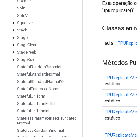
Spence
Esta operação 
Split
`tpu.replicate()`.
Split
V
Squeeze
Classes ani
Stack
Stage
aula
TPURepli
Stage
Clear
Stage
Peek
Stage
Size
Métodos Púb
Stateful
Random
Binomial
Stateful
Standard
Normal
TPUReplicateMe
Stateful
Standard
Normal
V2
estático
Stateful
Truncated
Normal
TPUReplicateMe
Stateful
Uniform
estático
Stateful
Uniform
Full
Int
Stateful
Uniform
Int
TPUReplicateMe
estático
Stateless
Parameterized
Truncated
Normal
Stateless
Random
Binomial
TPUReplicateMe