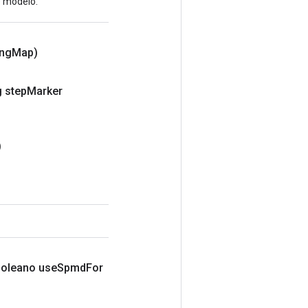
e modelo.
ing
Map)
g step
Marker
)
ooleano use
Spmd
For