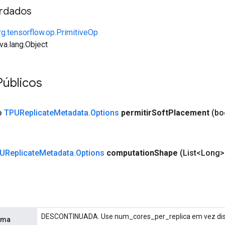
rdados
rg.tensorflow.op.PrimitiveOp
va.lang.Object
úblicos
co
TPUReplicate
Metadata
.
Options
permitir
Soft
Placement
(bo
UReplicate
Metadata
.
Options
computation
Shape
(List<Long>
DESCONTINUADA. Use num_cores_per_replica em vez dis
rma