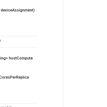
 device
Assignment)
o.
ring> host
Compute
Cores
Per
Replica