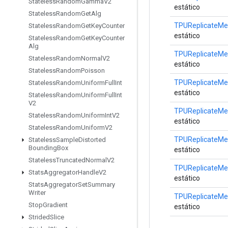
Stateless
Random
Gamma
V2
estático
Stateless
Random
Get
Alg
TPUReplicateMe
Stateless
Random
Get
Key
Counter
estático
Stateless
Random
Get
Key
Counter
Alg
TPUReplicateMe
Stateless
Random
Normal
V2
estático
Stateless
Random
Poisson
TPUReplicateMe
Stateless
Random
Uniform
Full
Int
estático
Stateless
Random
Uniform
Full
Int
V2
TPUReplicateMe
Stateless
Random
Uniform
Int
V2
estático
Stateless
Random
Uniform
V2
TPUReplicateMe
Stateless
Sample
Distorted
Bounding
Box
estático
Stateless
Truncated
Normal
V2
TPUReplicateMe
Stats
Aggregator
Handle
V2
estático
Stats
Aggregator
Set
Summary
Writer
TPUReplicateMe
Stop
Gradient
estático
Strided
Slice