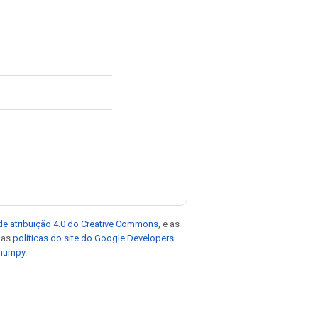
de atribuição 4.0 do Creative Commons
, e as
e as
políticas do site do Google Developers
.
 numpy
.