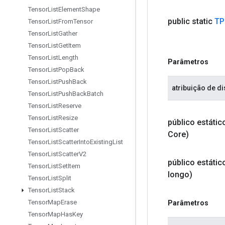
Tensor
List
Element
Shape
public static
TP
Tensor
List
From
Tensor
Tensor
List
Gather
Tensor
List
Get
Item
Tensor
List
Length
Parâmetros
Tensor
List
Pop
Back
Tensor
List
Push
Back
atribuição de di
Tensor
List
Push
Back
Batch
Tensor
List
Reserve
Tensor
List
Resize
público estáti
Tensor
List
Scatter
Core)
Tensor
List
Scatter
Into
Existing
List
Tensor
List
Scatter
V2
público estáti
Tensor
List
Set
Item
longo)
Tensor
List
Split
Tensor
List
Stack
Tensor
Map
Erase
Parâmetros
Tensor
Map
Has
Key