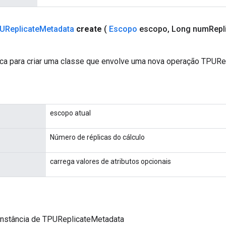
UReplicate
Metadata
create
(
Escopo
escopo
,
Long num
Repl
ca para criar uma classe que envolve uma nova operação TPURe
escopo atual
Número de réplicas do cálculo
carrega valores de atributos opcionais
instância de TPUReplicateMetadata