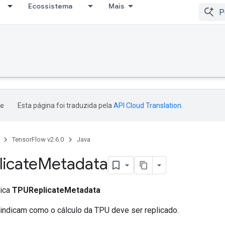
Ecossistema
Mais
Esta página foi traduzida pela
API Cloud Translation
.
TensorFlow v2.6.0
Java
icate
Metadata
lica
TPUReplicateMetadata
ndicam como o cálculo da TPU deve ser replicado.