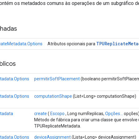
contém os metadados comuns às operações de um subgráfico 
nhadas
TPUReplicate
Meta
cateMetadata.Options
Atributos opcionais para
licos
tadata.Options
permitirSoftPlacement
(booleano permitirSoftPlace
tadata.Options
computationShape
(List<Long> computationShape)
tadata
create
(
Escopo
, Long numReplicas,
Opções...
opções
Método de fábrica para criar uma classe que envolv
TPUReplicateMetadata.
tadata.Options
deviceAssignment
(Lista<Long> deviceAssignment)