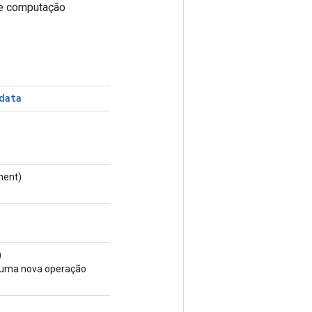
de computação
data
ment)
)
e uma nova operação