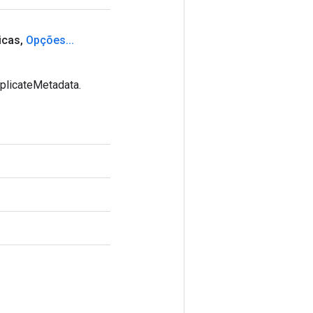
icas
,
Opções
.
.
.
plicateMetadata.