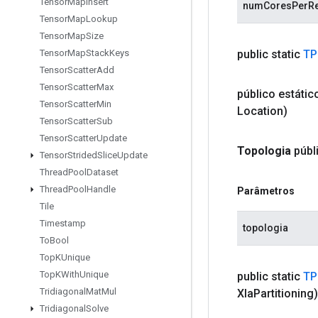
Tensor
Map
Insert
numCoresPerRe
Tensor
Map
Lookup
Tensor
Map
Size
public static
TP
Tensor
Map
Stack
Keys
Tensor
Scatter
Add
Tensor
Scatter
Max
público estáti
Tensor
Scatter
Min
Location)
Tensor
Scatter
Sub
Tensor
Scatter
Update
Topologia
públ
Tensor
Strided
Slice
Update
Thread
Pool
Dataset
Thread
Pool
Handle
Parâmetros
Tile
Timestamp
topologia
To
Bool
Top
KUnique
Top
KWith
Unique
public static
TP
Tridiagonal
Mat
Mul
Xla
Partitioning)
Tridiagonal
Solve