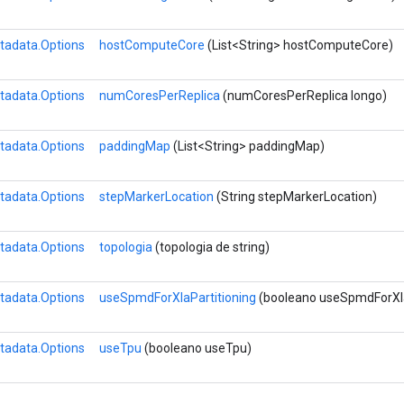
tadata.Options
hostComputeCore
(List<String> hostComputeCore)
tadata.Options
numCoresPerReplica
(numCoresPerReplica longo)
tadata.Options
paddingMap
(List<String> paddingMap)
tadata.Options
stepMarkerLocation
(String stepMarkerLocation)
tadata.Options
topologia
(topologia de string)
tadata.Options
useSpmdForXlaPartitioning
(booleano useSpmdForXla
tadata.Options
useTpu
(booleano useTpu)