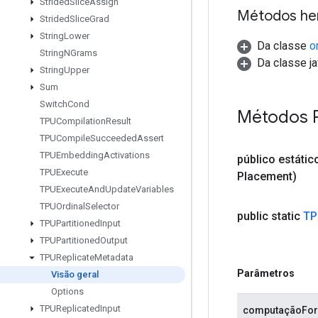
Strided
Slice
Assign
Métodos he
Strided
Slice
Grad
String
Lower
Da classe
o
String
NGrams
Da classe ja
String
Upper
Sum
Switch
Cond
Métodos P
TPUCompilation
Result
TPUCompile
Succeeded
Assert
TPUEmbedding
Activations
público estáti
TPUExecute
Placement)
TPUExecute
And
Update
Variables
TPUOrdinal
Selector
public static
TP
TPUPartitioned
Input
TPUPartitioned
Output
TPUReplicate
Metadata
Parâmetros
Visão geral
Options
TPUReplicated
Input
computaçãoFo