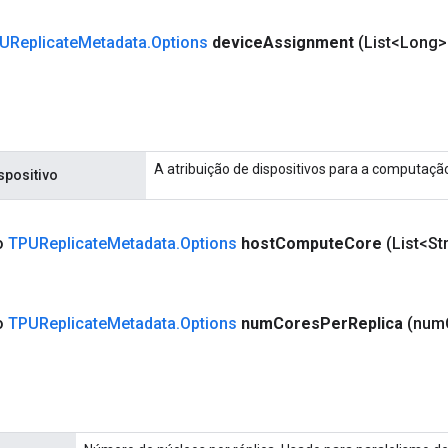
UReplicate
Metadata
.
Options
device
Assignment
(List<Long>
A atribuição de dispositivos para a computaçã
spositivo
co
TPUReplicate
Metadata
.
Options
host
Compute
Core
(List<St
co
TPUReplicate
Metadata
.
Options
num
Cores
Per
Replica
(num