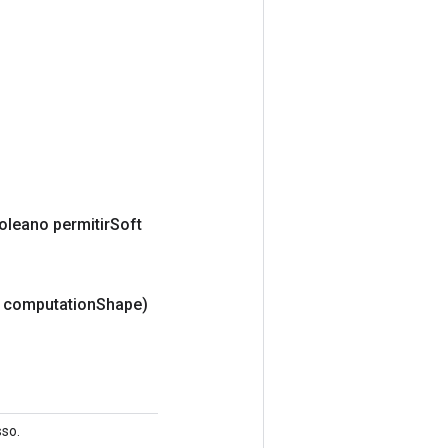
oleano permitir
Soft
 computation
Shape)
so.