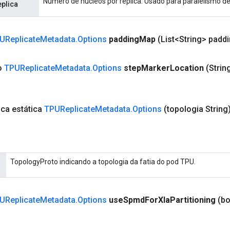
Número de núcleos por réplica. Usado para paralelismo d
plica
UReplicate
Metadata
.
Options
padding
Map
(List<String> padd
co
TPUReplicate
Metadata
.
Options
step
Marker
Location
(Strin
ica estática
TPUReplicate
Metadata
.
Options
(topologia String
TopologyProto indicando a topologia da fatia do pod TPU.
UReplicate
Metadata
.
Options
use
Spmd
For
Xla
Partitioning
(b