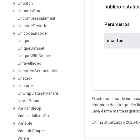
Unbatch
público estáti
Unbatch
Grad
Uncompress
Element
Parâmetros
Unicode
Decode
Unicode
Encode
usarTpu
Unique
Unique
Dataset
Unique
With
Counts
Unravel
Index
Unsorted
Segment
Join
Unstack
Unstage
Unwrap
Dataset
Variant
Exceto no caso de indicaç
Upper
Bound
amostras de código são l
Var
Handle
Op
Java é uma marca registra
Var
Is
Initialized
Op
Última atualização 2025-0
Variable
Variable
Shape
Where