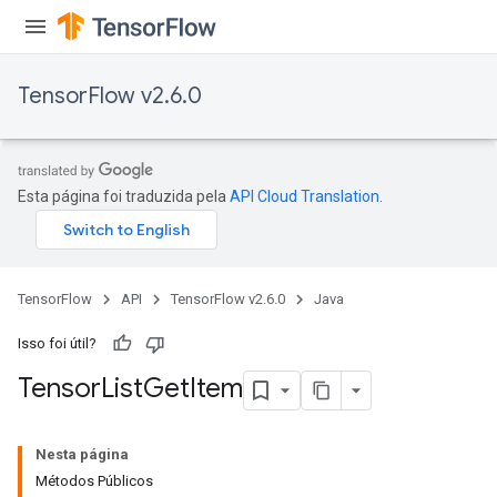
TensorFlow v2.6.0
Esta página foi traduzida pela
API Cloud Translation
.
TensorFlow
API
TensorFlow v2.6.0
Java
Isso foi útil?
Tensor
List
Get
Item
Nesta página
Métodos Públicos