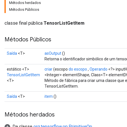
Métodos herdados
Métodos Públicos
classe final pública
TensorListGetItem
Métodos Públicos
Saída
<T>
asOutput
()
Retorna o identificador simbólico de um tensor
estático <T>
criar
(escopo
do escopo
,
Operando
<?> input
TensorListGetItem
<Integer> elementShape, Class<T> elementD
<T>
Método de fábrica para criar uma classe que
TensorListGetItem.
Saída
<T>
item
()
Métodos herdados
Da classe
org.tensorflow.op.PrimitiveOp