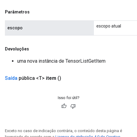
Parâmetros
escopo atual
escopo
Devoluções
uma nova instância de TensorListGetItem
Saída
pública <T>
item
()
Isso foi útil?
Exceto no caso de indicação contrária, o conteúdo desta página é
licenciado de acordo com a
Licença de atribuição 4.0 do Creative