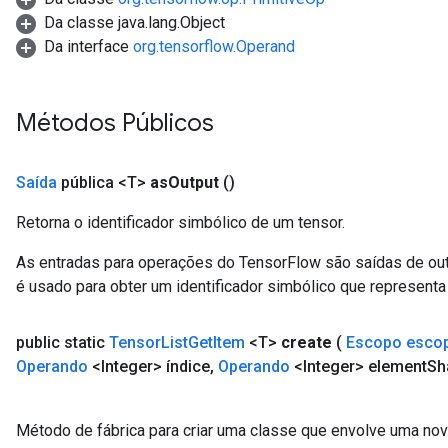
Da classe java.lang.Object
Da interface
org.tensorflow.Operand
Métodos Públicos
Saída
pública <T>
as
Output
()
Retorna o identificador simbólico de um tensor.
As entradas para operações do TensorFlow são saídas de ou
é usado para obter um identificador simbólico que representa 
public static
Tensor
List
Get
Item
<T>
create
(
Escopo esco
Operando
<Integer> índice
,
Operando
<Integer> element
Sh
Método de fábrica para criar uma classe que envolve uma no