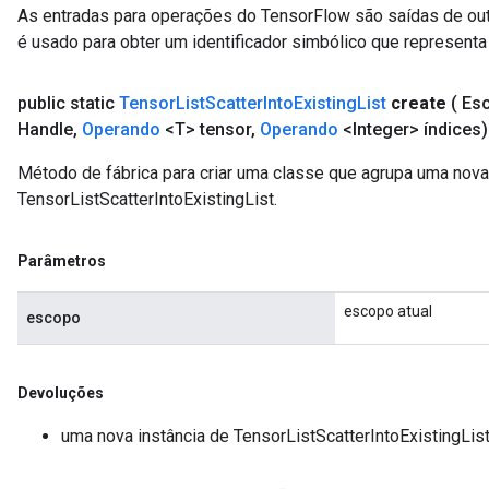
As entradas para operações do TensorFlow são saídas de ou
é usado para obter um identificador simbólico que representa 
public static
Tensor
List
Scatter
Into
Existing
List
create
( Es
Handle
,
Operando
<T> tensor
,
Operando
<Integer> índices)
Método de fábrica para criar uma classe que agrupa uma nov
TensorListScatterIntoExistingList.
Parâmetros
escopo atual
escopo
Devoluções
uma nova instância de TensorListScatterIntoExistingLis