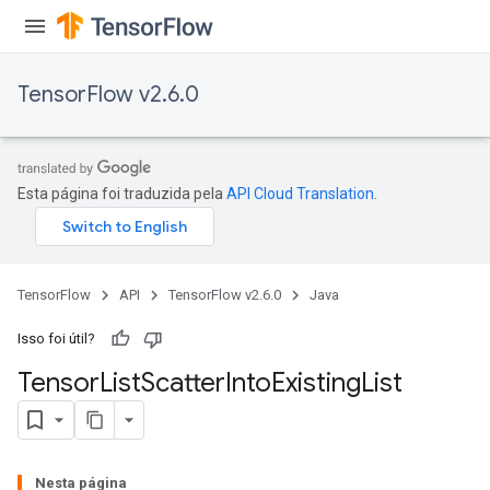
TensorFlow v2.6.0
Esta página foi traduzida pela
API Cloud Translation
.
TensorFlow
API
TensorFlow v2.6.0
Java
Isso foi útil?
Tensor
List
Scatter
Into
Existing
List
Nesta página