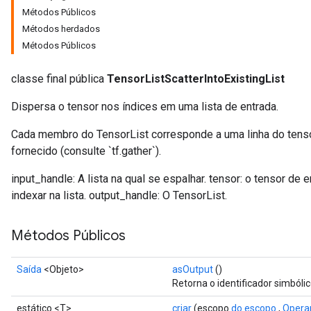
Métodos Públicos
Métodos herdados
Métodos Públicos
classe final pública
TensorListScatterIntoExistingList
Dispersa o tensor nos índices em uma lista de entrada.
Cada membro do TensorList corresponde a uma linha do tensor
fornecido (consulte `tf.gather`).
input_handle: A lista na qual se espalhar. tensor: o tensor de e
indexar na lista. output_handle: O TensorList.
Métodos Públicos
Saída
<Objeto>
asOutput
()
Retorna o identificador simbóli
estático <T>
criar
(escopo
do escopo
,
Opera