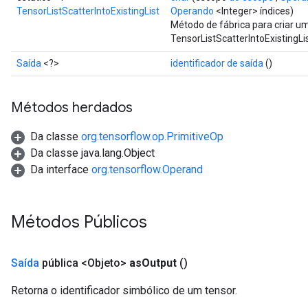
TensorListScatterIntoExistingList
Operando
<Integer> índices)
Método de fábrica para criar 
TensorListScatterIntoExistingLis
Saída
<?>
identificador de saída
()
Métodos herdados
Da classe
org.tensorflow.op.PrimitiveOp
Da classe java.lang.Object
Da interface
org.tensorflow.Operand
Métodos Públicos
Saída
pública <Objeto>
as
Output
()
Retorna o identificador simbólico de um tensor.