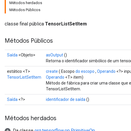
Métodos herdados
Métodos Públicos
classe final pública
TensorListSetItem
Métodos Públicos
Saída
<Objeto>
asOutput
()
Retorna o identificador simbólico de um tensor
estático <T>
create
( Escopo
do escopo
,
Operando
<?> inp
TensorListSetItem
Operando
<T> item)
Método de fábrica para criar uma classe que
TensorListSetItem.
Saída
<?>
identificador de saída
()
Métodos herdados
Da classe
org.tensorflow.op.PrimitiveOp