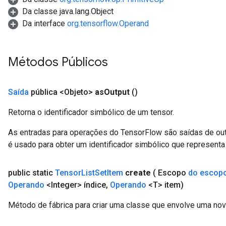
Da classe java.lang.Object
Da interface
org.tensorflow.Operand
Métodos Públicos
Saída
pública <Objeto>
as
Output
()
Retorna o identificador simbólico de um tensor.
As entradas para operações do TensorFlow são saídas de ou
é usado para obter um identificador simbólico que representa 
public static
Tensor
List
Set
Item
create
( Escopo
do escop
Operando
<Integer> índice
,
Operando
<T> item)
Método de fábrica para criar uma classe que envolve uma no