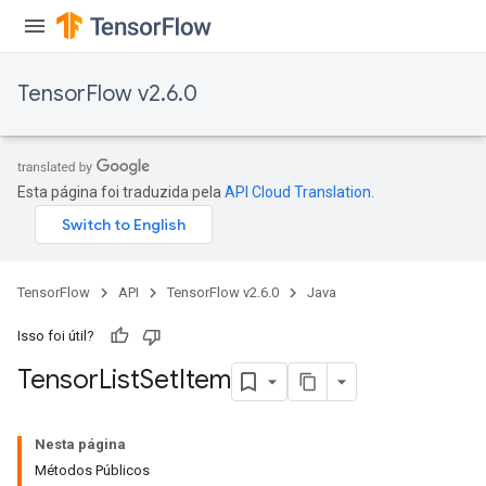
TensorFlow v2.6.0
Esta página foi traduzida pela
API Cloud Translation
.
TensorFlow
API
TensorFlow v2.6.0
Java
Isso foi útil?
Tensor
List
Set
Item
Nesta página
Métodos Públicos