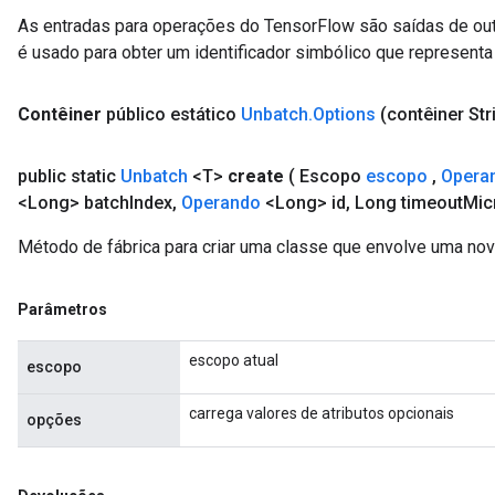
As entradas para operações do TensorFlow são saídas de ou
é usado para obter um identificador simbólico que representa 
Contêiner
público estático
Unbatch
.
Options
(contêiner Str
public static
Unbatch
<T>
create
( Escopo
escopo
,
Opera
<Long> batch
Index
,
Operando
<Long> id
,
Long timeout
Mic
Método de fábrica para criar uma classe que envolve uma no
Parâmetros
escopo atual
escopo
carrega valores de atributos opcionais
opções