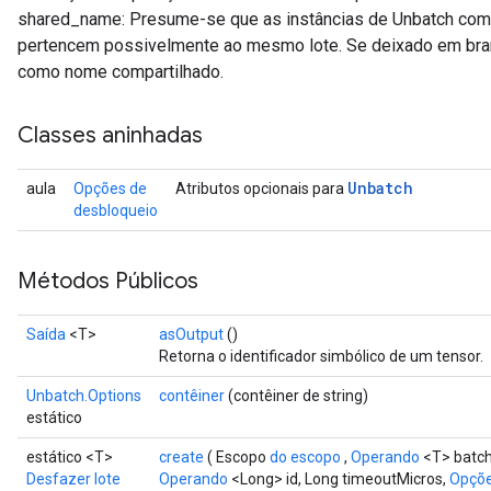
shared_name: Presume-se que as instâncias de Unbatch co
pertencem possivelmente ao mesmo lote. Se deixado em bra
como nome compartilhado.
Classes aninhadas
Unbatch
aula
Opções de
Atributos opcionais para
desbloqueio
Métodos Públicos
Saída
<T>
asOutput
()
Retorna o identificador simbólico de um tensor.
Unbatch.Options
contêiner
(contêiner de string)
estático
estático <T>
create
( Escopo
do escopo
,
Operando
<T> batc
Desfazer lote
Operando
<Long> id, Long timeoutMicros,
Opções