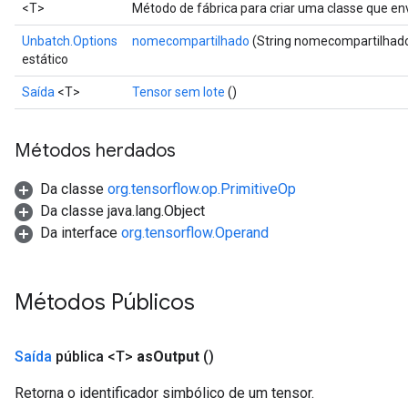
<T>
Método de fábrica para criar uma classe que e
Unbatch.Options
nomecompartilhado
(String nomecompartilhad
estático
Saída
<T>
Tensor sem lote
()
Métodos herdados
Da classe
org.tensorflow.op.PrimitiveOp
Da classe java.lang.Object
Da interface
org.tensorflow.Operand
Métodos Públicos
Saída
pública <T>
as
Output
()
Retorna o identificador simbólico de um tensor.