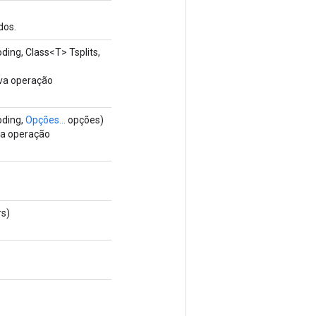
dos.
ding, Class<T> Tsplits,
ova operação
oding,
Opções...
opções)
va operação
rs)