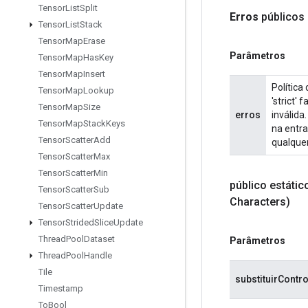
Tensor
List
Split
Erros
públicos
Tensor
List
Stack
Tensor
Map
Erase
Parâmetros
Tensor
Map
Has
Key
Tensor
Map
Insert
Política
Tensor
Map
Lookup
'strict
Tensor
Map
Size
erros
inválida
Tensor
Map
Stack
Keys
na entra
Tensor
Scatter
Add
qualque
Tensor
Scatter
Max
Tensor
Scatter
Min
público estáti
Tensor
Scatter
Sub
Characters)
Tensor
Scatter
Update
Tensor
Strided
Slice
Update
Thread
Pool
Dataset
Parâmetros
Thread
Pool
Handle
Tile
substituirContr
Timestamp
To
Bool