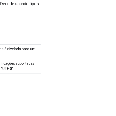
deDecode usando tipos
ída é nivelada para um
dificações suportadas
 "UTF-8"`.