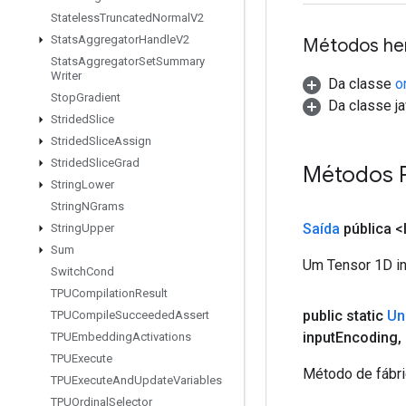
Stateless
Truncated
Normal
V2
Stats
Aggregator
Handle
V2
Métodos he
Stats
Aggregator
Set
Summary
Writer
Da classe
o
Stop
Gradient
Da classe ja
Strided
Slice
Strided
Slice
Assign
Strided
Slice
Grad
Métodos P
String
Lower
String
NGrams
Saída
pública <
String
Upper
Sum
Um Tensor 1D in
Switch
Cond
TPUCompilation
Result
public static
Un
TPUCompile
Succeeded
Assert
input
Encoding
,
TPUEmbedding
Activations
TPUExecute
Método de fábri
TPUExecute
And
Update
Variables
TPUOrdinal
Selector