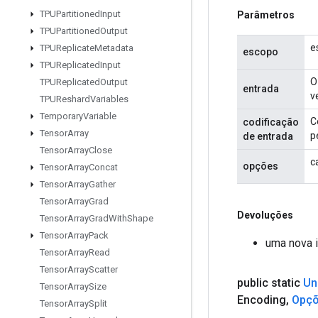
TPUPartitioned
Input
Parâmetros
TPUPartitioned
Output
e
TPUReplicate
Metadata
escopo
TPUReplicated
Input
O
TPUReplicated
Output
entrada
v
TPUReshard
Variables
Temporary
Variable
C
codificação
Tensor
Array
p
de entrada
Tensor
Array
Close
c
opções
Tensor
Array
Concat
Tensor
Array
Gather
Tensor
Array
Grad
Devoluções
Tensor
Array
Grad
With
Shape
Tensor
Array
Pack
uma nova 
Tensor
Array
Read
Tensor
Array
Scatter
public static
Un
Tensor
Array
Size
Encoding
,
Opç
Tensor
Array
Split