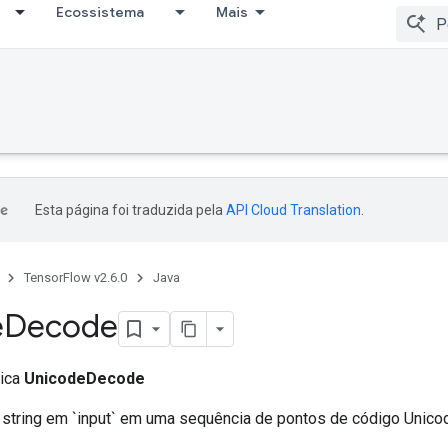
Ecossistema
Mais
Esta página foi traduzida pela
API Cloud Translation
.
TensorFlow v2.6.0
Java
e
Decode
lica
UnicodeDecode
 string em `input` em uma sequência de pontos de código Unico