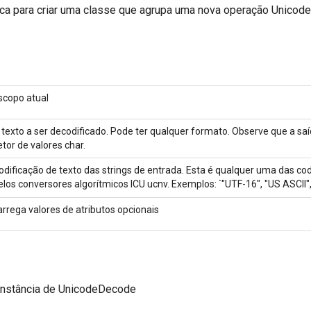
ca para criar uma classe que agrupa uma nova operação Unico
.
scopo atual
 texto a ser decodificado. Pode ter qualquer formato. Observe que a sa
etor de valores char.
odificação de texto das strings de entrada. Esta é qualquer uma das co
elos conversores algorítmicos ICU ucnv. Exemplos: `"UTF-16", "US ASCII",
arrega valores de atributos opcionais
instância de UnicodeDecode