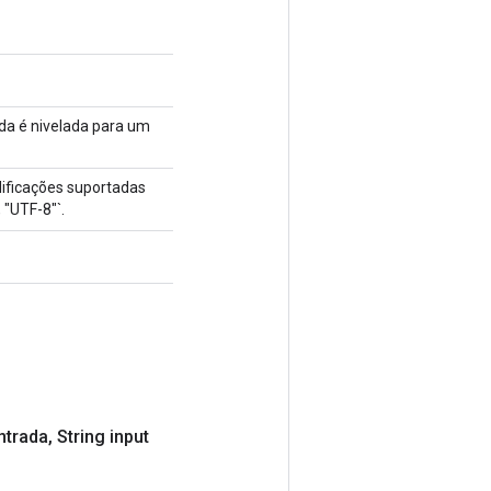
ída é nivelada para um
dificações suportadas
 "UTF-8"`.
ntrada
,
String input