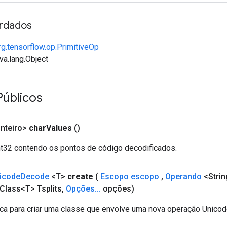
rdados
rg.tensorflow.op.PrimitiveOp
va.lang.Object
úblicos
Inteiro>
char
Values
()
t32 contendo os pontos de código decodificados.
icode
Decode
<T>
create
(
Escopo escopo
,
Operando
<Strin
Class<T> Tsplits
,
Opções
.
.
.
opções)
ca para criar uma classe que envolve uma nova operação Unico