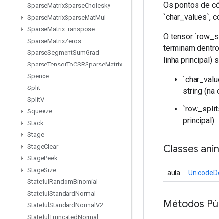
Os pontos de có
Sparse
Matrix
Sparse
Cholesky
`char_values`, c
Sparse
Matrix
Sparse
Mat
Mul
Sparse
Matrix
Transpose
O tensor `row_s
Sparse
Matrix
Zeros
terminam dentro 
Sparse
Segment
Sum
Grad
linha principal) 
Sparse
Tensor
To
CSRSparse
Matrix
Spence
`char_valu
Split
string (na 
Split
V
`row_split
Squeeze
principal).
Stack
Stage
Classes ani
Stage
Clear
Stage
Peek
Stage
Size
aula
UnicodeD
Stateful
Random
Binomial
Stateful
Standard
Normal
Métodos Púb
Stateful
Standard
Normal
V2
Stateful
Truncated
Normal