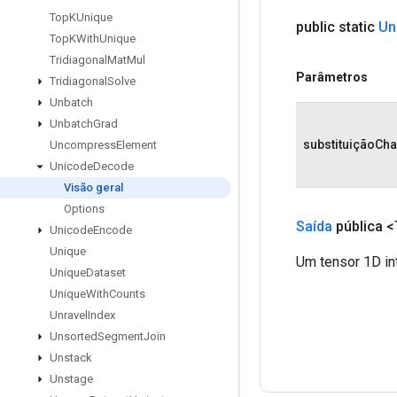
Top
KUnique
public static
Un
Top
KWith
Unique
Tridiagonal
Mat
Mul
Parâmetros
Tridiagonal
Solve
Unbatch
Unbatch
Grad
substituiçãoCha
Uncompress
Element
Unicode
Decode
Visão geral
Options
Saída
pública <
Unicode
Encode
Unique
Um tensor 1D in
Unique
Dataset
Unique
With
Counts
Unravel
Index
Unsorted
Segment
Join
Unstack
Unstage