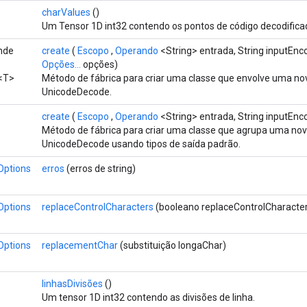
charValues
()
Um Tensor 1D int32 contendo os pontos de código decodifica
ende
create
(
Escopo
,
Operando
<String> entrada, String inputEnco
Opções...
opções)
<T>
Método de fábrica para criar uma classe que envolve uma n
UnicodeDecode.
create
(
Escopo
,
Operando
<String> entrada, String inputEnc
Método de fábrica para criar uma classe que agrupa uma no
UnicodeDecode usando tipos de saída padrão.
Options
erros
(erros de string)
Options
replaceControlCharacters
(booleano replaceControlCharacte
Options
replacementChar
(substituição longaChar)
linhasDivisões
()
Um tensor 1D int32 contendo as divisões de linha.