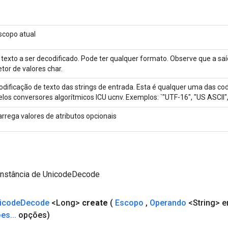
scopo atual
 texto a ser decodificado. Pode ter qualquer formato. Observe que a sa
etor de valores char.
odificação de texto das strings de entrada. Esta é qualquer uma das co
elos conversores algorítmicos ICU ucnv. Exemplos: `"UTF-16", "US ASCII",
arrega valores de atributos opcionais
instância de UnicodeDecode
icode
Decode
<Long>
create
(
Escopo
,
Operando
<String> e
ões
.
.
.
opções)