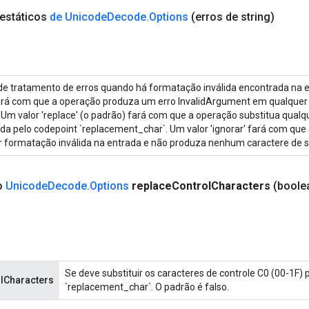
 estáticos
de Unicode
Decode
.
Options
(erros de string)
 de tratamento de erros quando há formatação inválida encontrada na e
' fará com que a operação produza um erro InvalidArgument em qualque
. Um valor 'replace' (o padrão) fará com que a operação substitua qual
da pelo codepoint `replacement_char`. Um valor 'ignorar' fará com que
r formatação inválida na entrada e não produza nenhum caractere de 
co
Unicode
Decode
.
Options
replace
Control
Characters
(boole
Se deve substituir os caracteres de controle C0 (00-1F) 
olCharacters
`replacement_char`. O padrão é falso.