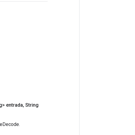
g> entrada
,
String
deDecode.