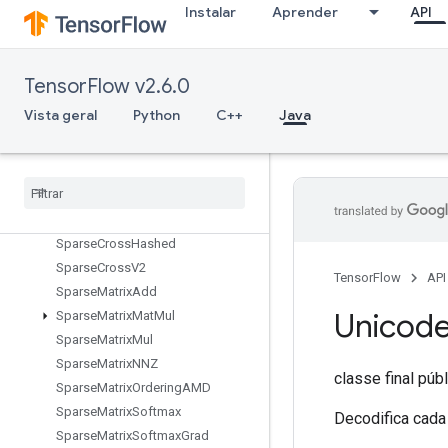
SlidingWindowDataset
Instalar
Aprender
API
Snapshot
SnapshotDataset
SnapshotDatasetReader
TensorFlow v2.6.0
SnapshotNestedDatasetReader
Vista geral
Python
C++
Java
SobolSample
Space
To
Batch
Nd
Sparse
Apply
Adagrad
V2
Sparse
Bincount
Sparse
Count
Sparse
Output
Sparse
Cross
Hashed
Sparse
Cross
V2
TensorFlow
API
Sparse
Matrix
Add
Unicod
Sparse
Matrix
Mat
Mul
Sparse
Matrix
Mul
Sparse
Matrix
NNZ
classe final púb
Sparse
Matrix
Ordering
AMD
Sparse
Matrix
Softmax
Decodifica cada
Sparse
Matrix
Softmax
Grad