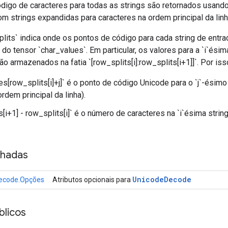
digo de caracteres para todas as strings são retornados usando
om strings expandidas para caracteres na ordem principal da linh
plits` indica onde os pontos de código para cada string de ent
do tensor `char_values`. Em particular, os valores para a `i`ésim
são armazenados na fatia `[row_splits[i]:row_splits[i+1]]`. Por iss
es[row_splits[i]+j]` é o ponto de código Unicode para o `j`-ésimo
ordem principal da linha).
s[i+1] - row_splits[i]` é o número de caracteres na `i`ésima strin
nhadas
Unicode
Decode
ecode.Opções
Atributos opcionais para
licos