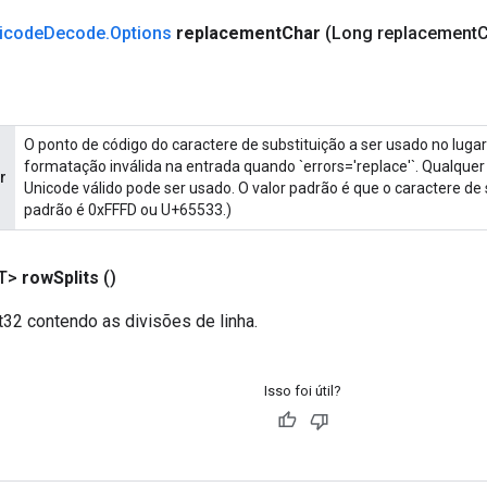
icode
Decode
.
Options
replacement
Char
(Long replacement
C
O ponto de código do caractere de substituição a ser usado no luga
formatação inválida na entrada quando `errors='replace'`. Qualquer
r
Unicode válido pode ser usado. O valor padrão é que o caractere de
padrão é 0xFFFD ou U+65533.)
T>
row
Splits
()
t32 contendo as divisões de linha.
Isso foi útil?