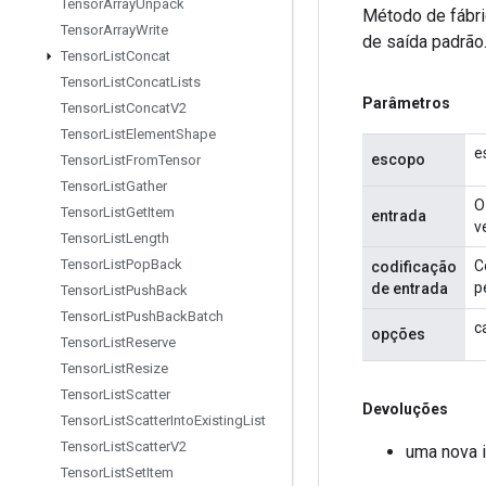
Tensor
Array
Unpack
Método de fábri
Tensor
Array
Write
de saída padrão
Tensor
List
Concat
Tensor
List
Concat
Lists
Parâmetros
Tensor
List
Concat
V2
Tensor
List
Element
Shape
e
escopo
Tensor
List
From
Tensor
Tensor
List
Gather
O
Tensor
List
Get
Item
entrada
v
Tensor
List
Length
Tensor
List
Pop
Back
C
codificação
p
de entrada
Tensor
List
Push
Back
Tensor
List
Push
Back
Batch
c
opções
Tensor
List
Reserve
Tensor
List
Resize
Tensor
List
Scatter
Devoluções
Tensor
List
Scatter
Into
Existing
List
Tensor
List
Scatter
V2
uma nova 
Tensor
List
Set
Item