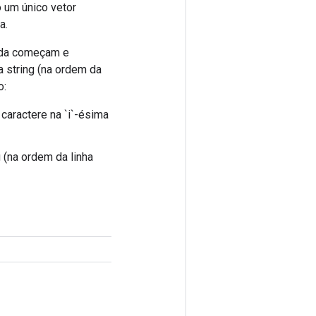
 um único vetor
a.
rada começam e
a string (na ordem da
o:
 caractere na `i`-ésima
g (na ordem da linha