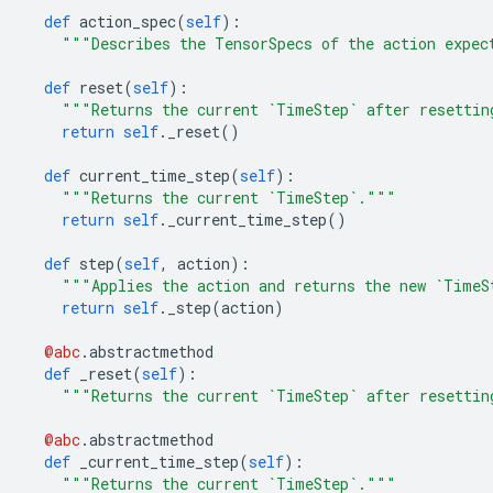
def
 action_spec
(
self
):
"""Describes the TensorSpecs of the action expec
def
 reset
(
self
):
"""Returns the current `TimeStep` after resettin
return
self
.
_reset
()
def
 current_time_step
(
self
):
"""Returns the current `TimeStep`."""
return
self
.
_current_time_step
()
def
 step
(
self
,
 action
):
"""Applies the action and returns the new `TimeS
return
self
.
_step
(
action
)
@abc
.
abstractmethod
def
 _reset
(
self
):
"""Returns the current `TimeStep` after resettin
@abc
.
abstractmethod
def
 _current_time_step
(
self
):
"""Returns the current `TimeStep`."""