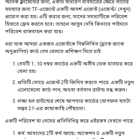
অনেক ক্লায়েন্টের জন্য, একটি সাধারণ ব্যবহারের ক্ষেত্রে তাদের
 'reward': array(1., dtype=float32),

সমস্যার জন্য TF-এজেন্টে একটি আদর্শ এজেন্ট (এজেন্ট/ দেখুন)
 'step_type': array(1, dtype=int32)})

TimeStep(

প্রয়োগ করা হয়। এটি করার জন্য, তাদের সমস্যাটিকে পরিবেশ
{'discount': array(1., dtype=float32),

হিসাবে ফ্রেম করতে হবে। তাহলে আসুন দেখি কিভাবে পাইথনে
 'observation': array([ 0.03432037,  0.74219286,  0.0
পরিবেশ বাস্তবায়ন করা যায়।
 'reward': array(1., dtype=float32),

 'step_type': array(1, dtype=int32)})

ধরা যাক আমরা একজন এজেন্টকে নিম্নলিখিত (ব্ল্যাক জ্যাক
TimeStep(

অনুপ্রাণিত) কার্ড গেম খেলতে প্রশিক্ষণ দিতে চাই:
{'discount': array(1., dtype=float32),

 'observation': array([ 0.04916423,  0.93715197, -0.0
গেমটি 1...10 নম্বর কার্ডের একটি অসীম ডেক ব্যবহার করে
 'reward': array(1., dtype=float32),

খেলা হয়।
 'step_type': array(1, dtype=int32)})

TimeStep(

প্রতিটি মোড়ে এজেন্ট 2টি জিনিস করতে পারে: একটি নতুন
{'discount': array(1., dtype=float32),

এলোমেলো কার্ড পান, অথবা বর্তমান রাউন্ড বন্ধ করুন।
 'observation': array([ 0.06790727,  1.1324048 , -0.0
 'reward': array(1., dtype=float32),

লক্ষ্য হল রাউন্ডের শেষে আপনার কার্ডের যোগফল যতটা
 'step_type': array(1, dtype=int32)})

সম্ভব 21-এর কাছাকাছি পৌঁছানো।
TimeStep(

{'discount': array(1., dtype=float32),

একটি পরিবেশ যা গেমের প্রতিনিধিত্ব করে এইরকম দেখতে পারে:
 'observation': array([ 0.09055536,  1.327955  , -0.0
 'reward': array(1., dtype=float32),

কর্ম: আমাদের 2টি কর্ম আছে। অ্যাকশন 0: একটি নতুন
 'step_type': array(1, dtype=int32)})
