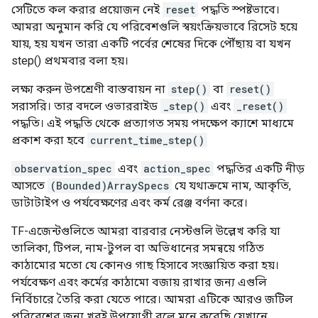
সেটিতে কল করার প্রয়োজন নেই
reset
পদ্ধতি স্পষ্টভাবে।
আমরা অনুমান করি যে পরিবেশগুলি স্বয়ংক্রিয়ভাবে রিসেট হয়ে
যায়, হয় যখন তারা একটি পর্বের শেষের দিকে পৌঁছায় বা যখন
step() প্রথমবার বলা হয়।
লক্ষ্য করুন উপশ্রেণী বাস্তবায়ন না
step()
বা
reset()
সরাসরি। তার বদলে ওভাররাইড
_step()
এবং
_reset()
পদ্ধতি। এই পদ্ধতি থেকে প্রত্যাগত সময় পদক্ষেপ ক্যাশে মাধ্যমে
প্রকাশ করা হবে
current_time_step()
observation_spec
এবং
action_spec
পদ্ধতির একটি নীড়
আসতে
(Bounded)ArraySpecs
যে যথাক্রমে নাম, আকৃতি,
ডাটাটাইপ ও পর্যবেক্ষণের এবং কর্ম রেঞ্জ বর্ণনা করে।
TF-এজেন্টগুলিতে আমরা বারবার নেস্টগুলি উল্লেখ করি যা
তালিকা, টিপল, নাম-টুপল বা অভিধানের সমন্বয়ে গঠিত
কাঠামোর মতো যে কোনও গাছ হিসাবে সংজ্ঞায়িত করা হয়।
পর্যবেক্ষণ এবং কর্মের কাঠামো বজায় রাখার জন্য এগুলি
নির্বিচারে তৈরি করা যেতে পারে। আমরা এটিকে আরও জটিল
পরিবেশের জন্য খুবই উপযোগী বলে মনে করেছি যেখানে