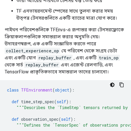
তারা অ্যারের পরিবর্তে টেনসর বস্তু তৈরি করে
TF এনভায়রনমেন্ট স্পেসের সাথে তুলনা করার সময়
উত্পন্ন টেনসরগুলিতে একটি ব্যাচের মাত্রা যোগ করে।
পাইথন পরিবেশগুলিকে TFEnvs-এ রূপান্তর করা টেনসরফ্লোকে
ক্রিয়াকলাপগুলিকে সমান্তরাল করার অনুমতি দেয়।
উদাহরণস্বরূপ, এক একটি সংজ্ঞায়িত করতে পারে
collect_experience_op
যে পরিবেশ থেকে সংগ্রহ ডেটা
এবং একটি যোগ
replay_buffer
, এবং একটি
train_op
থেকে সার্চ
replay_buffer
এবং এজেন্ট রেলগাড়ি, এবং
TensorFlow প্রাকৃতিকভাবে সমান্তরাল তাদের চালানো।
class
TFEnvironment
(
object
):
def
 time_step_spec
(
self
):
"""Describes the `TimeStep` tensors returned by 
def
 observation_spec
(
self
):
"""Defines the `TensorSpec` of observations prov