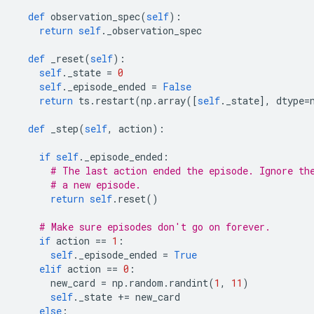
def
 observation_spec
(
self
):
return
self
.
_observation_spec
def
 _reset
(
self
):
self
.
_state 
=
0
self
.
_episode_ended 
=
False
return
 ts
.
restart
(
np
.
array
([
self
.
_state
],
 dtype
=
def
 _step
(
self
,
 action
):
if
self
.
_episode_ended
:
# The last action ended the episode. Ignore th
# a new episode.
return
self
.
reset
()
# Make sure episodes don't go on forever.
if
 action 
==
1
:
self
.
_episode_ended 
=
True
elif
 action 
==
0
:
      new_card 
=
 np
.
random
.
randint
(
1
,
11
)
self
.
_state 
+=
 new_card
else
: