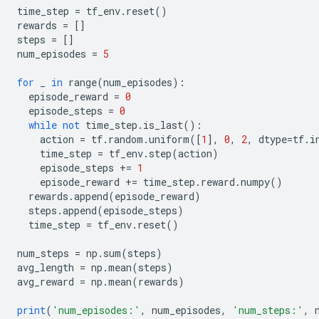
 'step_type': array([1], dtype=int32)})]

time_step 
=
 tf_env
.
reset
()
[TimeStep(

rewards 
=
[]
{'discount': array([1.], dtype=float32),

steps 
=
[]
 'observation': array([[-0.01366166, -0.04595843, -0.
num_episodes 
=
5
      dtype=float32),

 'reward': array([1.], dtype=float32),

for
 _ 
in
 range
(
num_episodes
):
 'step_type': array([1], dtype=int32)}), array([0], 
  episode_reward 
=
0
{'discount': array([1.], dtype=float32),

  episode_steps 
=
0
 'observation': array([[-0.01458083, -0.24044897, -0.
while
not
 time_step
.
is_last
():
      dtype=float32),

    action 
=
 tf
.
random
.
uniform
([
1
],
0
,
2
,
 dtype
=
tf
.
i
 'reward': array([1.], dtype=float32),

    time_step 
=
 tf_env
.
step
(
action
)
 'step_type': array([1], dtype=int32)})]

    episode_steps 
+=
1
    episode_reward 
+=
 time_step
.
reward
.
numpy
()
  rewards
.
append
(
episode_reward
)
  steps
.
append
(
episode_steps
)
  time_step 
=
 tf_env
.
reset
()
num_steps 
=
 np
.
sum
(
steps
)
avg_length 
=
 np
.
mean
(
steps
)
avg_reward 
=
 np
.
mean
(
rewards
)
print
(
'num_episodes:'
,
 num_episodes
,
'num_steps:'
,
 