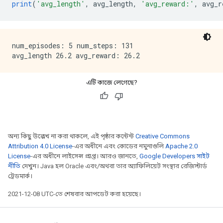
print
(
'avg_length'
,
 avg_length
,
'avg_reward:'
,
 avg_r
num_episodes: 5 num_steps: 131

এটি কাজে লেগেছে?
অন্য কিছু উল্লেখ না করা থাকলে, এই পৃষ্ঠার কন্টেন্ট
Creative Commons
Attribution 4.0 License
-এর অধীনে এবং কোডের নমুনাগুলি
Apache 2.0
License
-এর অধীনে লাইসেন্স প্রাপ্ত। আরও জানতে,
Google Developers সাইট
নীতি
দেখুন। Java হল Oracle এবং/অথবা তার অ্যাফিলিয়েট সংস্থার রেজিস্টার্ড
ট্রেডমার্ক।
2021-12-08 UTC-তে শেষবার আপডেট করা হয়েছে।