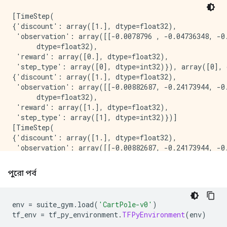
[TimeStep(

{'discount': array([1.], dtype=float32),

 'observation': array([[-0.0078796 , -0.04736348, -0.
      dtype=float32),

 'reward': array([0.], dtype=float32),

 'step_type': array([0], dtype=int32)}), array([0], 
{'discount': array([1.], dtype=float32),

 'observation': array([[-0.00882687, -0.24173944, -0.
      dtype=float32),

 'reward': array([1.], dtype=float32),

 'step_type': array([1], dtype=int32)})]

[TimeStep(

{'discount': array([1.], dtype=float32),

 'observation': array([[-0.00882687, -0.24173944, -0.
      dtype=float32),

 'reward': array([1.], dtype=float32),

পুরো পর্ব
 'step_type': array([1], dtype=int32)}), array([1], 
{'discount': array([1.], dtype=float32),

 'observation': array([[-0.01366166, -0.04595843, -0.
env 
=
 suite_gym
.
load
(
'CartPole-v0'
)
      dtype=float32),

tf_env 
=
 tf_py_environment
.
TFPyEnvironment
(
env
)
 'reward': array([1.], dtype=float32),
