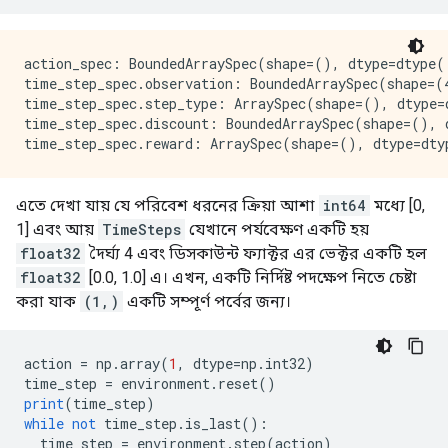
action_spec: BoundedArraySpec(shape=(), dtype=dtype(
time_step_spec.observation: BoundedArraySpec(shape=(
time_step_spec.step_type: ArraySpec(shape=(), dtype=
time_step_spec.discount: BoundedArraySpec(shape=(), 
এতে দেখা যায় যে পরিবেশ ধরনের ক্রিয়া আশা
int64
মধ্যে [0,
1] এবং আয়
TimeSteps
যেখানে পর্যবেক্ষণ একটি হয়
float32
দৈর্ঘ্য 4 এবং ডিসকাউন্ট ফ্যাক্টর এর ভেক্টর একটি হল
float32
[0.0, 1.0] এ। এখন, একটি নির্দিষ্ট পদক্ষেপ নিতে চেষ্টা
করা যাক
(1,)
একটি সম্পূর্ণ পর্বের জন্য।
action 
=
 np
.
array
(
1
,
 dtype
=
np
.
int32
)
time_step 
=
 environment
.
reset
()
print
(
time_step
)
while
not
 time_step
.
is_last
():
  time_step 
=
 environment
.
step
(
action
)