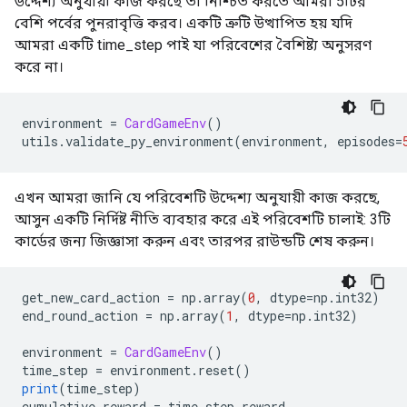
উদ্দেশ্য অনুযায়ী কাজ করছে তা নিশ্চিত করতে আমরা 5টির
বেশি পর্বের পুনরাবৃত্তি করব। একটি ত্রুটি উত্থাপিত হয় যদি
আমরা একটি time_step পাই যা পরিবেশের বৈশিষ্ট্য অনুসরণ
করে না।
environment 
=
CardGameEnv
()
utils
.
validate_py_environment
(
environment
,
 episodes
=
এখন আমরা জানি যে পরিবেশটি উদ্দেশ্য অনুযায়ী কাজ করছে,
আসুন একটি নির্দিষ্ট নীতি ব্যবহার করে এই পরিবেশটি চালাই: 3টি
কার্ডের জন্য জিজ্ঞাসা করুন এবং তারপর রাউন্ডটি শেষ করুন।
get_new_card_action 
=
 np
.
array
(
0
,
 dtype
=
np
.
int32
)
end_round_action 
=
 np
.
array
(
1
,
 dtype
=
np
.
int32
)
environment 
=
CardGameEnv
()
time_step 
=
 environment
.
reset
()
print
(
time_step
)
cumulative_reward 
=
 time_step
.
reward