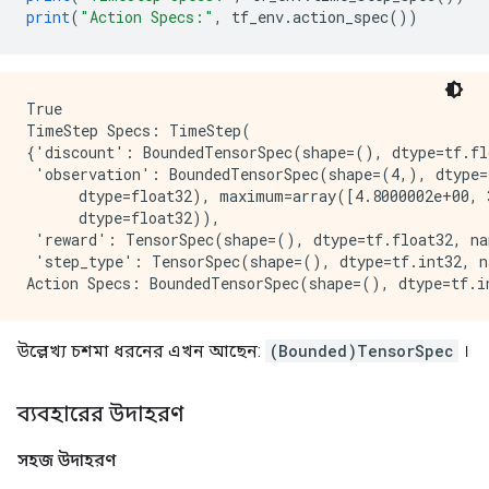
print
(
"Action Specs:"
,
 tf_env
.
action_spec
())
True

TimeStep Specs: TimeStep(

{'discount': BoundedTensorSpec(shape=(), dtype=tf.fl
 'observation': BoundedTensorSpec(shape=(4,), dtype=
      dtype=float32), maximum=array([4.8000002e+00, 3
      dtype=float32)),

 'reward': TensorSpec(shape=(), dtype=tf.float32, na
 'step_type': TensorSpec(shape=(), dtype=tf.int32, n
উল্লেখ্য চশমা ধরনের এখন আছেন:
(Bounded)TensorSpec
।
ব্যবহারের উদাহরণ
সহজ উদাহরণ