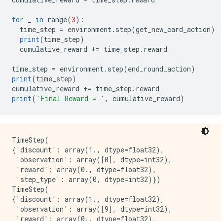
for
 _ 
in
 range
(
3
):
  time_step 
=
 environment
.
step
(
get_new_card_action
)
print
(
time_step
)
  cumulative_reward 
+=
 time_step
.
reward
time_step 
=
 environment
.
step
(
end_round_action
)
print
(
time_step
)
cumulative_reward 
+=
 time_step
.
reward
print
(
'Final Reward = '
,
 cumulative_reward
)
TimeStep(

{'discount': array(1., dtype=float32),

 'observation': array([0], dtype=int32),

 'reward': array(0., dtype=float32),

 'step_type': array(0, dtype=int32)})

TimeStep(

{'discount': array(1., dtype=float32),

 'observation': array([9], dtype=int32),

 'reward': array(0., dtype=float32),
