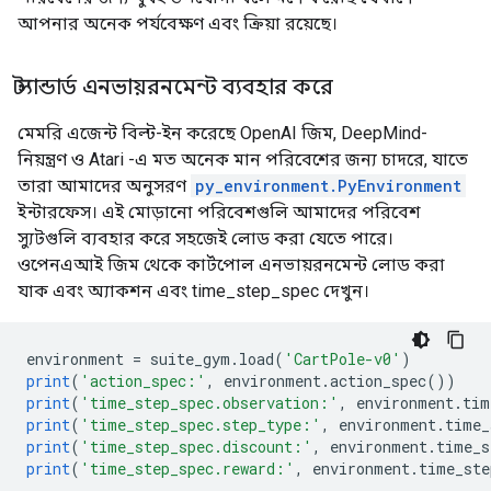
আপনার অনেক পর্যবেক্ষণ এবং ক্রিয়া রয়েছে।
স্ট্যান্ডার্ড এনভায়রনমেন্ট ব্যবহার করে
মেমরি এজেন্ট বিল্ট-ইন করেছে OpenAI জিম, DeepMind-
নিয়ন্ত্রণ ও Atari -এ মত অনেক মান পরিবেশের জন্য চাদরে, যাতে
তারা আমাদের অনুসরণ
py_environment.PyEnvironment
ইন্টারফেস। এই মোড়ানো পরিবেশগুলি আমাদের পরিবেশ
স্যুটগুলি ব্যবহার করে সহজেই লোড করা যেতে পারে।
ওপেনএআই জিম থেকে কার্টপোল এনভায়রনমেন্ট লোড করা
যাক এবং অ্যাকশন এবং time_step_spec দেখুন।
environment 
=
 suite_gym
.
load
(
'CartPole-v0'
)
print
(
'action_spec:'
,
 environment
.
action_spec
())
print
(
'time_step_spec.observation:'
,
 environment
.
tim
print
(
'time_step_spec.step_type:'
,
 environment
.
time_
print
(
'time_step_spec.discount:'
,
 environment
.
time_s
print
(
'time_step_spec.reward:'
,
 environment
.
time_ste