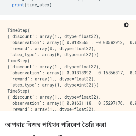
print
(
time_step
)
TimeStep(

{'discount': array(1., dtype=float32),

 'observation': array([ 0.0138565 , -0.03582913,  0.0
 'reward': array(0., dtype=float32),

 'step_type': array(0, dtype=int32)})

TimeStep(

{'discount': array(1., dtype=float32),

 'observation': array([ 0.01313992,  0.15856317,  0.0
 'reward': array(1., dtype=float32),

 'step_type': array(1, dtype=int32)})

TimeStep(

{'discount': array(1., dtype=float32),

 'observation': array([ 0.01631118,  0.35297176,  0.0
 'reward': array(1., dtype=float32),

 'step_type': array(1, dtype=int32)})

TimeStep(

আপনার নিজস্ব পাইথন পরিবেশ তৈরি করা
{'discount': array(1., dtype=float32),

 'observation': array([ 0.02337062,  0.54748774,  0.0