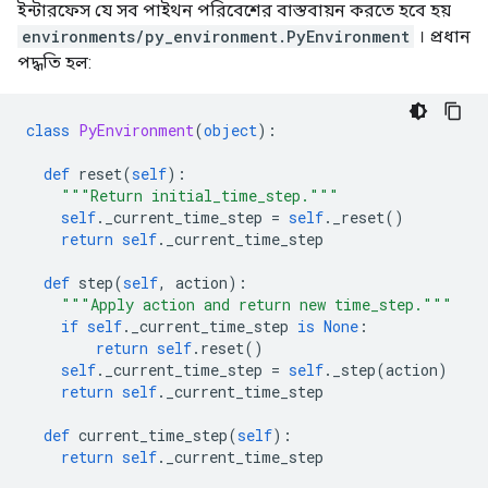
ইন্টারফেস যে সব পাইথন পরিবেশের বাস্তবায়ন করতে হবে হয়
environments/py_environment.PyEnvironment
। প্রধান
পদ্ধতি হল:
class
PyEnvironment
(
object
):
def
 reset
(
self
):
"""Return initial_time_step."""
self
.
_current_time_step 
=
self
.
_reset
()
return
self
.
_current_time_step
def
 step
(
self
,
 action
):
"""Apply action and return new time_step."""
if
self
.
_current_time_step 
is
None
:
return
self
.
reset
()
self
.
_current_time_step 
=
self
.
_step
(
action
)
return
self
.
_current_time_step
def
 current_time_step
(
self
):
return
self
.
_current_time_step