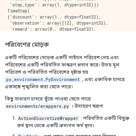
 'step_type': array(1, dtype=int32)})

TimeStep(

{'discount': array(1., dtype=float32),

 'observation': array([12], dtype=int32),

 'reward': array(0., dtype=float32),

 'step_type': array(1, dtype=int32)})

TimeStep(

পরিবেশের মোড়ক
{'discount': array(0., dtype=float32),

 'observation': array([21], dtype=int32),

একটি পরিবেশের মোড়ক একটি পাইথন পরিবেশ নেয় এবং
 'reward': array(0., dtype=float32),

পরিবেশের একটি পরিবর্তিত সংস্করণ প্রদান করে। উভয় মূল
 'step_type': array(2, dtype=int32)})

TimeStep(

পরিবেশ ও পরিবর্তিত পরিবেশের দৃষ্টান্ত হয়
{'discount': array(0., dtype=float32),

py_environment.PyEnvironment
, এবং একাধিক চাদরে
 'observation': array([21], dtype=int32),

একসঙ্গে শৃঙ্খলিত করা যেতে পারে।
 'reward': array(0., dtype=float32),

 'step_type': array(2, dtype=int32)})

কিছু সাধারণ চাদরে খুঁজে পাওয়া যেতে পারে
environments/wrappers.py
। উদাহরণ স্বরূপ:
ActionDiscretizeWrapper
: পরিবর্তিত একটি বিযুক্ত
কর্ম স্থান থেকে একটি ক্রমাগত কর্ম স্থান।