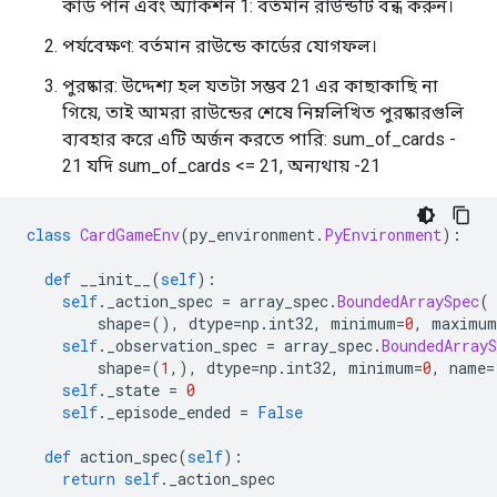
TimeStep(

কার্ড পান এবং অ্যাকশন 1: বর্তমান রাউন্ডটি বন্ধ করুন।
{'discount': array(1., dtype=float32),

পর্যবেক্ষণ: বর্তমান রাউন্ডে কার্ডের যোগফল।
 'observation': array([ 0.11711447,  1.523758  , -0.1
 'reward': array(1., dtype=float32),

পুরষ্কার: উদ্দেশ্য হল যতটা সম্ভব 21 এর কাছাকাছি না
 'step_type': array(1, dtype=int32)})

গিয়ে, তাই আমরা রাউন্ডের শেষে নিম্নলিখিত পুরষ্কারগুলি
TimeStep(

{'discount': array(1., dtype=float32),

ব্যবহার করে এটি অর্জন করতে পারি: sum_of_cards -
 'observation': array([ 0.14758962,  1.7197047 , -0.1
21 যদি sum_of_cards <= 21, অন্যথায় -21
 'reward': array(1., dtype=float32),

 'step_type': array(1, dtype=int32)})

TimeStep(

class
CardGameEnv
(
py_environment
.
PyEnvironment
):
{'discount': array(0., dtype=float32),

 'observation': array([ 0.18198372,  1.9156038 , -0.2
def
 __init__
(
self
):
 'reward': array(1., dtype=float32),

self
.
_action_spec 
=
 array_spec
.
BoundedArraySpec
(
        shape
=(),
 dtype
=
np
.
int32
,
 minimum
=
0
,
 maximum
self
.
_observation_spec 
=
 array_spec
.
BoundedArrayS
        shape
=(
1
,),
 dtype
=
np
.
int32
,
 minimum
=
0
,
 name
=
self
.
_state 
=
0
self
.
_episode_ended 
=
False
def
 action_spec
(
self
):
return
self
.
_action_spec