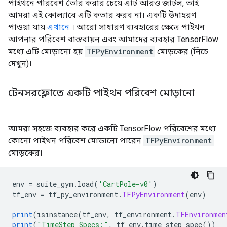
পাইথনে পরিবেশ তৈরি করার চেয়ে এটি আরও জটিল, তাই
আমরা এই কোল্যাবে এটি কভার করব না। একটি উদাহরণ
পাওয়া যায়
এখানে
। আরো সাধারণ ব্যবহারের ক্ষেত্রে পাইথন
আপনার পরিবেশ বাস্তবায়ন এবং আমাদের ব্যবহার TensorFlow
মধ্যে এটি মোড়ানো হয়
TFPyEnvironment
মোড়কের (নিচে
দেখুন)।
টেনসরফ্লোতে একটি পাইথন পরিবেশ মোড়ানো
আমরা সহজে ব্যবহার করে একটি TensorFlow পরিবেশের মধ্যে
কোনো পাইথন পরিবেশ মোড়ানো পারেন
TFPyEnvironment
মোড়কের।
env 
=
 suite_gym
.
load
(
'CartPole-v0'
)
tf_env 
=
 tf_py_environment
.
TFPyEnvironment
(
env
)
print
(
isinstance
(
tf_env
,
 tf_environment
.
TFEnvironmen
print
(
"TimeStep Specs:"
,
 tf_env
.
time_step_spec
())