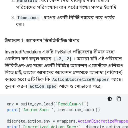
RunStats
: ধরা যেমন নেয়া ব্যবস্থার নম্বর হিসাবে
পরিবেশের পরিসংখ্যান রান পর্বের সংখ্যা সম্পন্ন ইত্যাদি
TimeLimit
: ধাপের একটি নির্দিষ্ট নম্বরের পরে পর্বের
বন্ধ।
উদাহরণ 1: অ্যাকশন ডিসক্রিটাইজ র্যাপার
InvertedPendulum একটি PyBullet পরিবেশের সীমার মধ্যে
একটানা কর্ম কবুল করেন
[-2, 2]
। আমরা যদি এই পরিবেশে
ডিকিউএন-এর মতো একটি বিচ্ছিন্ন অ্যাকশন এজেন্টকে প্রশিক্ষণ
দিতে চাই, তাহলে আমাদের অ্যাকশন স্পেসকে আলাদা (পরিমাণ)
করতে হবে। এটি ঠিক কি
ActionDiscretizeWrapper
আছে।
তুলনা করুন
action_spec
আগে ও মোড়ানো পরে:
env 
=
 suite_gym
.
load
(
'Pendulum-v1'
)
print
(
'Action Spec:'
,
 env
.
action_spec
())
discrete_action_env 
=
 wrappers
.
ActionDiscretizeWrappe
print
(
'Discretized Action Spec:'
,
 discrete_action_en