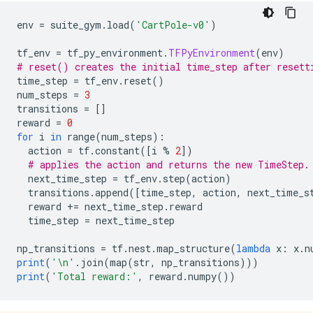
env 
=
 suite_gym
.
load
(
'CartPole-v0'
)
tf_env 
=
 tf_py_environment
.
TFPyEnvironment
(
env
)
# reset() creates the initial time_step after resett
time_step 
=
 tf_env
.
reset
()
num_steps 
=
3
transitions 
=
[]
reward 
=
0
for
 i 
in
 range
(
num_steps
):
  action 
=
 tf
.
constant
([
i 
%
2
])
# applies the action and returns the new TimeStep.
  next_time_step 
=
 tf_env
.
step
(
action
)
  transitions
.
append
([
time_step
,
 action
,
 next_time_s
  reward 
+=
 next_time_step
.
reward
  time_step 
=
 next_time_step
np_transitions 
=
 tf
.
nest
.
map_structure
(
lambda
 x
:
 x
.
n
print
(
'\n'
.
join
(
map
(
str
,
 np_transitions
)))
print
(
'Total reward:'
,
 reward
.
numpy
())