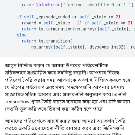
raise
ValueError
(
'`action` should be 0 or 1.'
)
if
self
.
_episode_ended 
or
self
.
_state 
>=
21
:
      reward 
=
self
.
_state 
-
21
if
self
.
_state 
<=
21
return
 ts
.
termination
(
np
.
array
([
self
.
_state
],
 
else
:
return
 ts
.
transition
(
          np
.
array
([
self
.
_state
],
 dtype
=
np
.
int32
),
 r
আসুন নিশ্চিত করুন যে আমরা উপরের পরিবেশটিকে
সঠিকভাবে সংজ্ঞায়িত করে সবকিছু করেছি। আপনার নিজস্ব
পরিবেশ তৈরি করার সময় আপনাকে অবশ্যই নিশ্চিত করতে হবে
যে উত্পন্ন পর্যবেক্ষণ এবং সময়_পদক্ষেপগুলি আপনার চশমায়
সংজ্ঞায়িত সঠিক আকার এবং প্রকারগুলি অনুসরণ করে। এগুলি
TensorFlow গ্রাফ তৈরি করতে ব্যবহার করা হয় এবং যদি আমরা
সেগুলি ভুল করি তবে ডিবাগ করা কঠিন হতে পারে।
আমাদের পরিবেশকে যাচাই করার জন্য আমরা অ্যাকশন তৈরি
করতে একটি এলোমেলো নীতি ব্যবহার করব এবং জিনিসগুলি