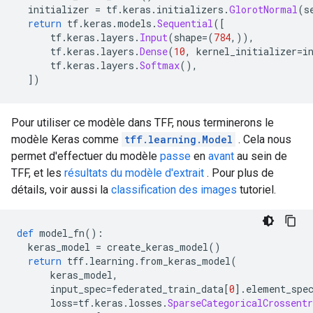
  initializer 
=
 tf
.
keras
.
initializers
.
GlorotNormal
(
s
return
 tf
.
keras
.
models
.
Sequential
([
      tf
.
keras
.
layers
.
Input
(
shape
=(
784
,)),
      tf
.
keras
.
layers
.
Dense
(
10
,
 kernel_initializer
=
i
      tf
.
keras
.
layers
.
Softmax
(),
])
Pour utiliser ce modèle dans TFF, nous terminerons le
modèle Keras comme
tff.learning.Model
. Cela nous
permet d'effectuer du modèle
passe
en
avant
au sein de
TFF, et les
résultats du modèle d'extrait
. Pour plus de
détails, voir aussi la
classification des images
tutoriel.
def
 model_fn
():
  keras_model 
=
 create_keras_model
()
return
 tff
.
learning
.
from_keras_model
(
      keras_model
,
      input_spec
=
federated_train_data
[
0
].
element_spe
      loss
=
tf
.
keras
.
losses
.
SparseCategoricalCrossentr