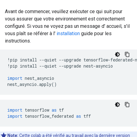
Avant de commencer, veuillez exécuter ce qui suit pour
vous assurer que votre environnement est correctement
configuré. Si vous ne voyez pas un message d' accueil, s'il
vous plaît se référer à l'
installation
guide pour les
instructions.
!
pip install 
--
quiet 
--
upgrade tensorflow
-
federated
-
!
pip install 
--
quiet 
--
upgrade nest
-
asyncio
import
 nest_asyncio
nest_asyncio
.
apply
()
import
 tensorflow 
as
 tf
import
 tensorflow_federated 
as
 tff
Note:
Cette colab a été vérifié au travail avec la
dernière version