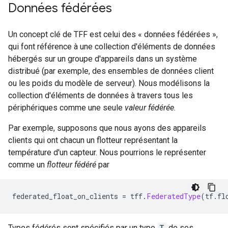
Données fédérées
Un concept clé de TFF est celui des « données fédérées »,
qui font référence à une collection d'éléments de données
hébergés sur un groupe d'appareils dans un système
distribué (par exemple, des ensembles de données client
ou les poids du modèle de serveur). Nous modélisons la
collection d'éléments de données à travers tous les
périphériques comme une seule
valeur fédérée.
Par exemple, supposons que nous ayons des appareils
clients qui ont chacun un flotteur représentant la
température d'un capteur. Nous pourrions le représenter
comme un
flotteur fédéré
par
federated_float_on_clients 
=
 tff
.
FederatedType
(
tf
.
fl
Types fédérés sont spécifiés par un type
T
de ses