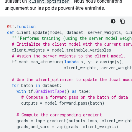
utilisant un
client_optimizer
. Nous nous concentrons
uniquement sur les poids pouvant être entraînés.
@tf
.
function
def
 client_update
(
model
,
 dataset
,
 server_weights
,
 cl
"""Performs training (using the server model weigh
# Initialize the client model with the current ser
  client_weights 
=
 model
.
trainable_variables
# Assign the server weights to the client model.
  tf
.
nest
.
map_structure
(
lambda
 x
,
 y
:
 x
.
assign
(
y
),
                        client_weights
,
 server_weight
# Use the client_optimizer to update the local mod
for
 batch 
in
 dataset
:
with
 tf
.
GradientTape
()
as
 tape
:
# Compute a forward pass on the batch of data
      outputs 
=
 model
.
forward_pass
(
batch
)
# Compute the corresponding gradient
    grads 
=
 tape
.
gradient
(
outputs
.
loss
,
 client_weigh
    grads_and_vars 
=
 zip
(
grads
,
 client_weights
)