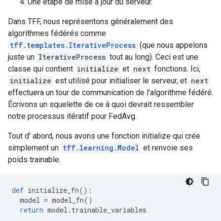
Une étape de mise à jour du serveur.
Dans TFF, nous représentons généralement des
algorithmes fédérés comme
tff.templates.IterativeProcess
(que nous appelons
juste un
IterativeProcess
tout au long). Ceci est une
classe qui contient
initialize
et
next
fonctions. Ici,
initialize
est utilisé pour initialiser le serveur, et
next
effectuera un tour de communication de l'algorithme fédéré.
Écrivons un squelette de ce à quoi devrait ressembler
notre processus itératif pour FedAvg.
Tout d' abord, nous avons une fonction initialize qui crée
simplement un
tff.learning.Model
et renvoie ses
poids trainable.
def
 initialize_fn
():
  model 
=
 model_fn
()
return
 model
.
trainable_variables