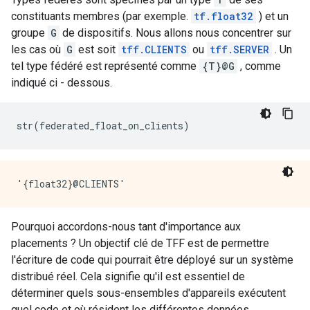
constituants membres (par exemple.
tf.float32
) et un
groupe
G
de dispositifs. Nous allons nous concentrer sur
les cas où
G
est soit
tff.CLIENTS
ou
tff.SERVER
. Un
tel type fédéré est représenté comme
{T}@G
, comme
indiqué ci - dessous.
str
(
federated_float_on_clients
)
Pourquoi accordons-nous tant d'importance aux
placements ? Un objectif clé de TFF est de permettre
l'écriture de code qui pourrait être déployé sur un système
distribué réel. Cela signifie qu'il est essentiel de
déterminer quels sous-ensembles d'appareils exécutent
quel code et où résident les différentes données.