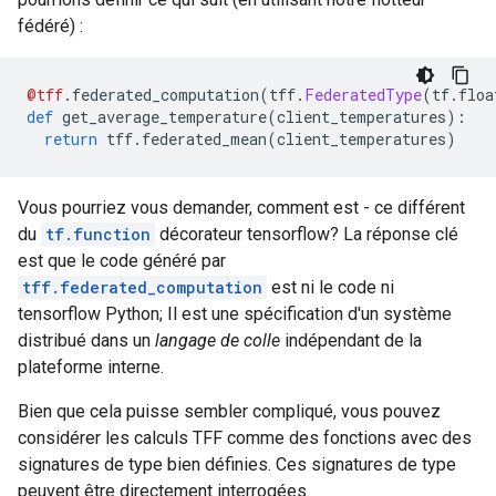
fédéré) :
@tff
.
federated_computation
(
tff
.
FederatedType
(
tf
.
floa
def
 get_average_temperature
(
client_temperatures
):
return
 tff
.
federated_mean
(
client_temperatures
)
Vous pourriez vous demander, comment est - ce différent
du
tf.function
décorateur tensorflow? La réponse clé
est que le code généré par
tff.federated_computation
est ni le code ni
tensorflow Python; Il est une spécification d'un système
distribué dans un
langage de colle
indépendant de la
plateforme interne.
Bien que cela puisse sembler compliqué, vous pouvez
considérer les calculs TFF comme des fonctions avec des
signatures de type bien définies. Ces signatures de type
peuvent être directement interrogées.