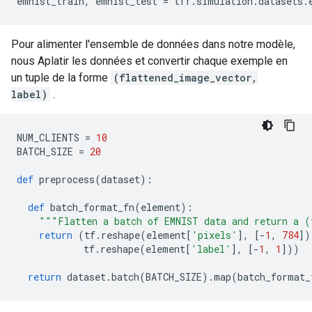
emnist_train
,
 emnist_test 
=
 tff
.
simulation
.
datasets
.
Pour alimenter l'ensemble de données dans notre modèle,
nous Aplatir les données et convertir chaque exemple en
un tuple de la forme
(flattened_image_vector,
label)
.
NUM_CLIENTS 
=
10
BATCH_SIZE 
=
20
def
 preprocess
(
dataset
):
def
 batch_format_fn
(
element
):
"""Flatten a batch of EMNIST data and return a (
return
(
tf
.
reshape
(
element
[
'pixels'
],
[-
1
,
784
])
            tf
.
reshape
(
element
[
'label'
],
[-
1
,
1
]))
return
 dataset
.
batch
(
BATCH_SIZE
).
map
(
batch_format_