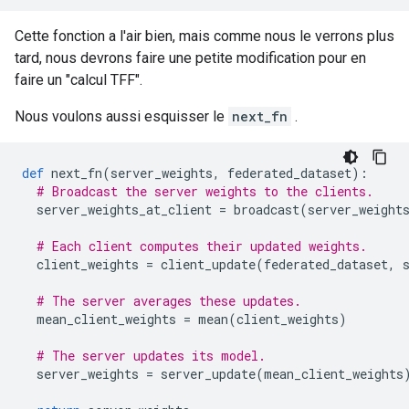
Cette fonction a l'air bien, mais comme nous le verrons plus
tard, nous devrons faire une petite modification pour en
faire un "calcul TFF".
Nous voulons aussi esquisser le
next_fn
.
def
 next_fn
(
server_weights
,
 federated_dataset
):
# Broadcast the server weights to the clients.
  server_weights_at_client 
=
 broadcast
(
server_weight
# Each client computes their updated weights.
  client_weights 
=
 client_update
(
federated_dataset
,
 
# The server averages these updates.
  mean_client_weights 
=
 mean
(
client_weights
)
# The server updates its model.
  server_weights 
=
 server_update
(
mean_client_weights