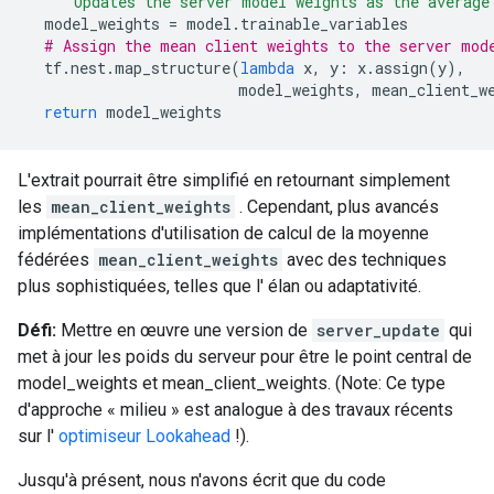
"""Updates the server model weights as the average
  model_weights 
=
 model
.
trainable_variables
# Assign the mean client weights to the server mod
  tf
.
nest
.
map_structure
(
lambda
 x
,
 y
:
 x
.
assign
(
y
),
                        model_weights
,
 mean_client_w
return
 model_weights
L'extrait pourrait être simplifié en retournant simplement
les
mean_client_weights
. Cependant, plus avancés
implémentations d'utilisation de calcul de la moyenne
fédérées
mean_client_weights
avec des techniques
plus sophistiquées, telles que l' élan ou adaptativité.
Défi:
Mettre en œuvre une version de
server_update
qui
met à jour les poids du serveur pour être le point central de
model_weights et mean_client_weights. (Note: Ce type
d'approche « milieu » est analogue à des travaux récents
sur l'
optimiseur Lookahead
!).
Jusqu'à présent, nous n'avons écrit que du code