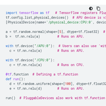
import
tensorflow
as
tf
# TensorFlow registers Plu
tf
.
config
.
list_physical_devices
()
# APU device is v
[
PhysicalDevice
(
name
=
'/physical_device:CPU:0'
,
devic
a
=
tf
.
random
.
normal
(
shape
=
[
5
],
dtype
=
tf
.
float32
)
#
b
=
tf
.
nn
.
relu
(
a
)
# Runs on APU.
with
tf
.
device
(
"/APU:0"
):
# Users can also use 'wi
c
=
tf
.
nn
.
relu
(
a
)
# Runs on APU.
with
tf
.
device
(
"/CPU:0"
):
c
=
tf
.
nn
.
relu
(
a
)
# Runs on CPU.
@tf
.
function
# Defining a tf.function
def
run
():
d
=
tf
.
random
.
uniform
(
shape
=
[
100
],
dtype
=
tf
.
float3
e
=
tf
.
nn
.
relu
(
d
)
# Runs on APU.
run
()
# PluggableDevices also work with tf.function