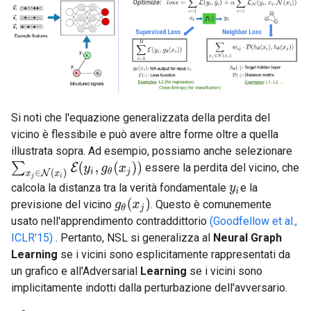
Si noti che l'equazione generalizzata della perdita del
vicino è flessibile e può avere altre forme oltre a quella
illustrata sopra. Ad esempio, possiamo anche selezionare
∑
x
j
∈
N
(
x
i
)
E
(
y
i
,
g
θ
(
x
j
)
)
essere la perdita del vicino, che
calcola la distanza tra la verità fondamentale
e la
y
i
g
θ
(
x
j
)
previsione del vicino
. Questo è comunemente
usato nell'apprendimento contraddittorio
(Goodfellow et al.,
ICLR'15)
. Pertanto, NSL si generalizza al
Neural Graph
Learning
se i vicini sono esplicitamente rappresentati da
un grafico e all'Adversarial
Learning
se i vicini sono
implicitamente indotti dalla perturbazione dell'avversario.