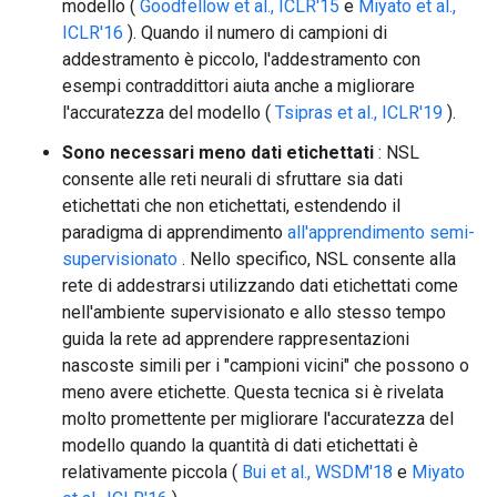
modello (
Goodfellow et al., ICLR'15
e
Miyato et al.,
ICLR'16
). Quando il numero di campioni di
addestramento è piccolo, l'addestramento con
esempi contraddittori aiuta anche a migliorare
l'accuratezza del modello (
Tsipras et al., ICLR'19
).
Sono necessari meno dati etichettati
: NSL
consente alle reti neurali di sfruttare sia dati
etichettati che non etichettati, estendendo il
paradigma di apprendimento
all'apprendimento semi-
supervisionato
. Nello specifico, NSL consente alla
rete di addestrarsi utilizzando dati etichettati come
nell'ambiente supervisionato e allo stesso tempo
guida la rete ad apprendere rappresentazioni
nascoste simili per i "campioni vicini" che possono o
meno avere etichette. Questa tecnica si è rivelata
molto promettente per migliorare l'accuratezza del
modello quando la quantità di dati etichettati è
relativamente piccola (
Bui et al., WSDM'18
e
Miyato