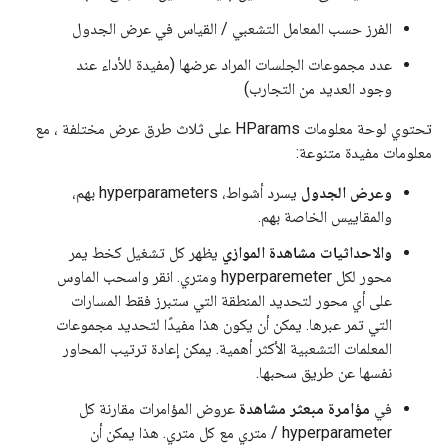
الفرز حسب المعامل التشعبي / القياس في عرض الجدول
عدد مجموعات الجلسات المراد عرضها (مفيدة للأداء عند
وجود العديد من التجارب)
تحتوي لوحة معلومات HParams على ثلاث طرق عرض مختلفة ، مع
معلومات مفيدة متنوعة:
وعرض الجدول
يسرد أشواط، hyperparameters بهم،
والمقاييس الخاصة بهم.
والاحداثيات مشاهدة الموازي
يظهر كل تشغيل كخط يمر
محور لكل hyperparemeter ومتري. انقر واسحب الماوس
على أي محور لتحديد المنطقة التي ستبرز فقط المسارات
التي تمر عبرها. يمكن أن يكون هذا مفيدًا لتحديد مجموعات
المعلمات التشعبية الأكثر أهمية. يمكن إعادة ترتيب المحاور
نفسها عن طريق سحبها.
في
مؤامرة مبعثر مشاهدة
عروض المؤامرات مقارنة كل
hyperparameter / متري مع كل متري. هذا يمكن أن