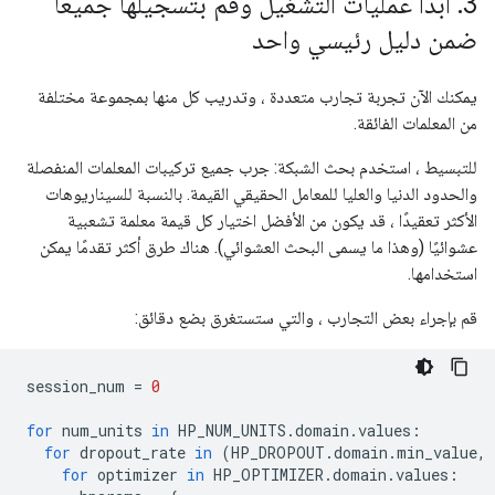
3
.
ابدأ عمليات التشغيل وقم بتسجيلها جميعًا
ضمن دليل رئيسي واحد
يمكنك الآن تجربة تجارب متعددة ، وتدريب كل منها بمجموعة مختلفة
من المعلمات الفائقة.
للتبسيط ، استخدم بحث الشبكة: جرب جميع تركيبات المعلمات المنفصلة
والحدود الدنيا والعليا للمعامل الحقيقي القيمة. بالنسبة للسيناريوهات
الأكثر تعقيدًا ، قد يكون من الأفضل اختيار كل قيمة معلمة تشعبية
عشوائيًا (وهذا ما يسمى البحث العشوائي). هناك طرق أكثر تقدمًا يمكن
استخدامها.
قم بإجراء بعض التجارب ، والتي ستستغرق بضع دقائق:
session_num 
=
0
for
 num_units 
in
 HP_NUM_UNITS
.
domain
.
values
:
for
 dropout_rate 
in
(
HP_DROPOUT
.
domain
.
min_value
,
for
 optimizer 
in
 HP_OPTIMIZER
.
domain
.
values
: