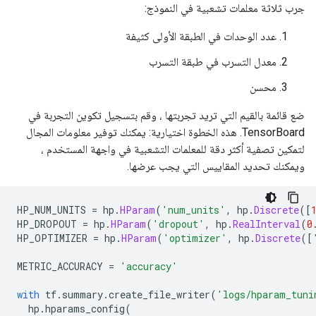
جرب ثلاثة معلمات تشعبية في النموذج:
عدد الوحدات في الطبقة الأولى كثيفة
معدل التسرب في طبقة التسرب
محسن
ضع قائمة بالقيم التي تريد تجربتها ، وقم بتسجيل تكوين التجربة في
TensorBoard. هذه الخطوة اختيارية: يمكنك توفير معلومات المجال
لتمكين تصفية أكثر دقة للمعلمات التشعبية في واجهة المستخدم ،
ويمكنك تحديد المقاييس التي يجب عرضها.
HP_NUM_UNITS 
=
 hp
.
HParam
(
'num_units'
,
 hp
.
Discrete
([
HP_DROPOUT 
=
 hp
.
HParam
(
'dropout'
,
 hp
.
RealInterval
(
0
HP_OPTIMIZER 
=
 hp
.
HParam
(
'optimizer'
,
 hp
.
Discrete
([
METRIC_ACCURACY 
=
'accuracy'
with
 tf
.
summary
.
create_file_writer
(
'logs/hparam_tuni
  hp
.
hparams_config
(