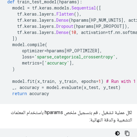
def
 train_test_model
(
hparams
):
  model 
=
 tf
.
keras
.
models
.
Sequential
([
    tf
.
keras
.
layers
.
Flatten
(),
    tf
.
keras
.
layers
.
Dense
(
hparams
[
HP_NUM_UNITS
],
 act
    tf
.
keras
.
layers
.
Dropout
(
hparams
[
HP_DROPOUT
]),
    tf
.
keras
.
layers
.
Dense
(
10
,
 activation
=
tf
.
nn
.
softm
])
  model
.
compile
(
      optimizer
=
hparams
[
HP_OPTIMIZER
],
      loss
=
'sparse_categorical_crossentropy'
,
      metrics
=[
'accuracy'
],
)
  model
.
fit
(
x_train
,
 y_train
,
 epochs
=
1
)
# Run with 1
  _
,
 accuracy 
=
 model
.
evaluate
(
x_test
,
 y_test
)
return
 accuracy
لكل عملية تشغيل ، قم بتسجيل ملخص hparams باستخدام المعلمات
التشعبية والدقة النهائية: