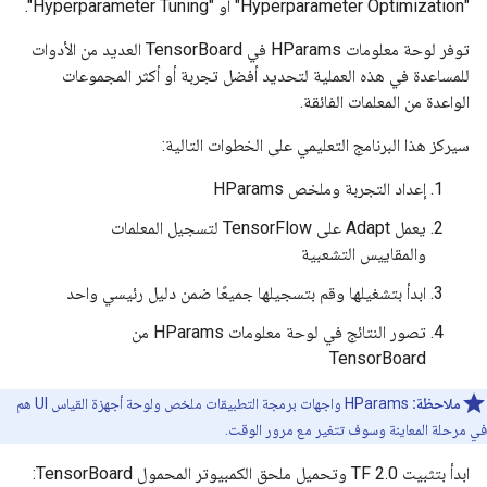
"Hyperparameter Optimization" أو "Hyperparameter Tuning".
توفر لوحة معلومات HParams في TensorBoard العديد من الأدوات
للمساعدة في هذه العملية لتحديد أفضل تجربة أو أكثر المجموعات
الواعدة من المعلمات الفائقة.
سيركز هذا البرنامج التعليمي على الخطوات التالية:
إعداد التجربة وملخص HParams
يعمل Adapt على TensorFlow لتسجيل المعلمات
والمقاييس التشعبية
ابدأ بتشغيلها وقم بتسجيلها جميعًا ضمن دليل رئيسي واحد
تصور النتائج في لوحة معلومات HParams من
TensorBoard
ملاحظة:
HParams واجهات برمجة التطبيقات ملخص ولوحة أجهزة القياس UI هم
في مرحلة المعاينة وسوف تتغير مع مرور الوقت.
ابدأ بتثبيت TF 2.0 وتحميل ملحق الكمبيوتر المحمول TensorBoard: