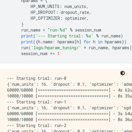
      hparams 
=
{
          HP_NUM_UNITS
:
 num_units
,
          HP_DROPOUT
:
 dropout_rate
,
          HP_OPTIMIZER
:
 optimizer
,
}
      run_name 
=
"run-%d"
%
 session_num
print
(
'--- Starting trial: %s'
%
 run_name
)
print
({
h
.
name
:
 hparams
[
h
]
for
 h 
in
 hparams
})
      run
(
'logs/hparam_tuning/'
+
 run_name
,
 hparams
)
      session_num 
+=
1
--- Starting trial: run-0

{'num_units': 16, 'dropout': 0.1, 'optimizer': 'adam
60000/60000 [==============================] - 4s 62u
10000/10000 [==============================] - 0s 35u
--- Starting trial: run-1

{'num_units': 16, 'dropout': 0.1, 'optimizer': 'sgd'
60000/60000 [==============================] - 3s 54u
10000/10000 [==============================] - 0s 36u
--- Starting trial: run-2

{'num_units': 16, 'dropout': 0.2, 'optimizer': 'adam