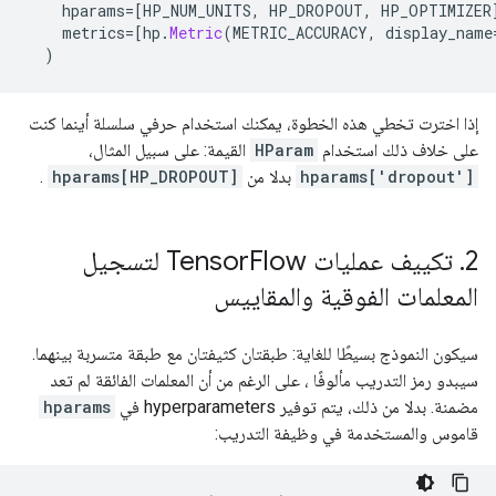
    hparams
=[
HP_NUM_UNITS
,
 HP_DROPOUT
,
 HP_OPTIMIZER
    metrics
=[
hp
.
Metric
(
METRIC_ACCURACY
,
 display_name
)
إذا اخترت تخطي هذه الخطوة، يمكنك استخدام حرفي سلسلة أينما كنت
على خلاف ذلك استخدام
HParam
القيمة: على سبيل المثال،
hparams['dropout']
بدلا من
hparams[HP_DROPOUT]
.
2
.
تكييف عمليات Tensor
Flow لتسجيل
المعلمات الفوقية والمقاييس
سيكون النموذج بسيطًا للغاية: طبقتان كثيفتان مع طبقة متسربة بينهما.
سيبدو رمز التدريب مألوفًا ، على الرغم من أن المعلمات الفائقة لم تعد
مضمنة. بدلا من ذلك، يتم توفير hyperparameters في
hparams
قاموس والمستخدمة في وظيفة التدريب: