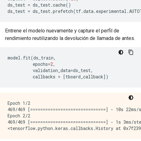
ds_test 
=
 ds_test
.
cache
()
ds_test 
=
 ds_test
.
prefetch
(
tf
.
data
.
experimental
.
AUTO
Entrene el modelo nuevamente y capture el perfil de
rendimiento reutilizando la devolución de llamada de antes.
model
.
fit
(
ds_train
,
          epochs
=
2
,
          validation_data
=
ds_test
,
          callbacks 
=
[
tboard_callback
])
Epoch 1/2

469/469 [==============================] - 10s 22ms/s
Epoch 2/2

469/469 [==============================] - 1s 3ms/ste