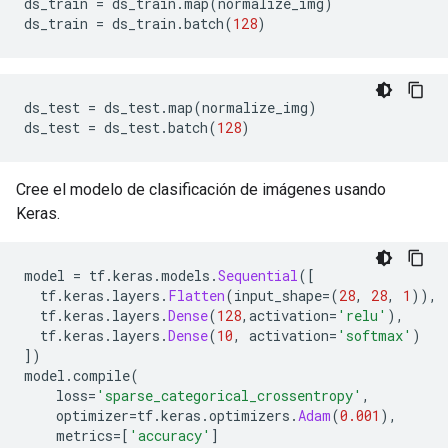
ds_train 
=
 ds_train
.
map
(
normalize_img
)
ds_train 
=
 ds_train
.
batch
(
128
)
ds_test 
=
 ds_test
.
map
(
normalize_img
)
ds_test 
=
 ds_test
.
batch
(
128
)
Cree el modelo de clasificación de imágenes usando
Keras.
model 
=
 tf
.
keras
.
models
.
Sequential
([
  tf
.
keras
.
layers
.
Flatten
(
input_shape
=(
28
,
28
,
1
)),
  tf
.
keras
.
layers
.
Dense
(
128
,
activation
=
'relu'
),
  tf
.
keras
.
layers
.
Dense
(
10
,
 activation
=
'softmax'
)
])
model
.
compile
(
    loss
=
'sparse_categorical_crossentropy'
,
    optimizer
=
tf
.
keras
.
optimizers
.
Adam
(
0.001
),
    metrics
=[
'accuracy'
]