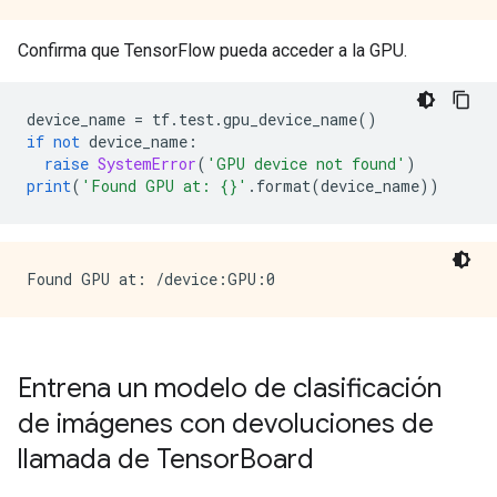
Confirma que TensorFlow pueda acceder a la GPU.
device_name 
=
 tf
.
test
.
gpu_device_name
()
if
not
 device_name
:
raise
SystemError
(
'GPU device not found'
)
print
(
'Found GPU at: {}'
.
format
(
device_name
))
Entrena un modelo de clasificación
de imágenes con devoluciones de
llamada de Tensor
Board