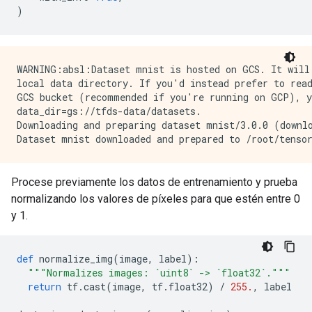
)
WARNING:absl:Dataset mnist is hosted on GCS. It will 
local data directory. If you'd instead prefer to read
GCS bucket (recommended if you're running on GCP), yo
data_dir=gs://tfds-data/datasets.

Downloading and preparing dataset mnist/3.0.0 (downlo
Procese previamente los datos de entrenamiento y prueba
normalizando los valores de píxeles para que estén entre 0
y 1.
def
 normalize_img
(
image
,
 label
):
"""Normalizes images: `uint8` -> `float32`."""
return
 tf
.
cast
(
image
,
 tf
.
float32
)
/
255.
,
 label