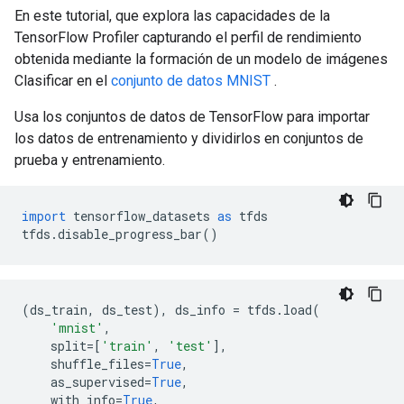
En este tutorial, que explora las capacidades de la
TensorFlow Profiler capturando el perfil de rendimiento
obtenida mediante la formación de un modelo de imágenes
Clasificar en el
conjunto de datos MNIST
.
Usa los conjuntos de datos de TensorFlow para importar
los datos de entrenamiento y dividirlos en conjuntos de
prueba y entrenamiento.
import
 tensorflow_datasets 
as
 tfds
tfds
.
disable_progress_bar
()
(
ds_train
,
 ds_test
),
 ds_info 
=
 tfds
.
load
(
'mnist'
,
    split
=[
'train'
,
'test'
],
    shuffle_files
=
True
,
    as_supervised
=
True
,
    with_info
=
True
,