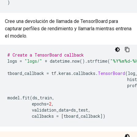
)
Cree una devolución de llamada de TensorBoard para
capturar perfiles de rendimiento y llamarla mientras entrena
el modelo.
# Create a TensorBoard callback
logs 
=
"logs/"
+
 datetime
.
now
().
strftime
(
"%Y%m%d-%
tboard_callback 
=
 tf
.
keras
.
callbacks
.
TensorBoard
(
log
                                                 his
                                                 prof
model
.
fit
(
ds_train
,
          epochs
=
2
,
          validation_data
=
ds_test
,
          callbacks 
=
[
tboard_callback
])