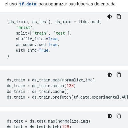
el uso
tf.data
para optimizar sus tuberías de entrada.
(
ds_train
,
 ds_test
),
 ds_info 
=
 tfds
.
load
(
'mnist'
,
    split
=[
'train'
,
'test'
],
    shuffle_files
=
True
,
    as_supervised
=
True
,
    with_info
=
True
,
)
ds_train 
=
 ds_train
.
map
(
normalize_img
)
ds_train 
=
 ds_train
.
batch
(
128
)
ds_train 
=
 ds_train
.
cache
()
ds_train 
=
 ds_train
.
prefetch
(
tf
.
data
.
experimental
.
AU
ds_test 
=
 ds_test
.
map
(
normalize_img
)
ds_test 
=
 ds_test
.
batch
(
128
)