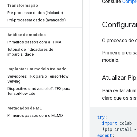
Consulte
Compre
Transformação
Pré-processar dados (iniciante)
Pré-processar dados (avançado)
Configura
Análise de modelos
O processo de co
Primeiros passos com a TFMA
Tutorial de indicadores de
Primeiro precis
imparcialidade
modelo.
Implantar um modelo treinado
Atualizar Pip
Servidores: TFX para o Tensor
Flow
Serving
Dispositivos móveis e Io
T: TFX para
Para evitar atu
Tensor
Flow Lite
claro que os si
Metadados de ML
Primeiros passos com o MLMD
try
:
import
 colab
!
pip install 
-
except
: