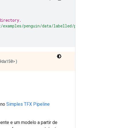
directory.
x/examples/penguin/data/labelled/penguins_processed.csv'
 no
Simples TFX Pipeline
nte e um modelo a partir de