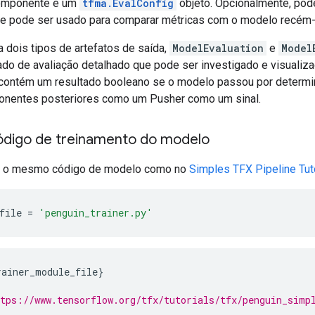
mponente e um
tfma.EvalConfig
objeto. Opcionalmente, po
ue pode ser usado para comparar métricas com o modelo recém-
a dois tipos de artefatos de saída,
ModelEvaluation
e
Model
ado de avaliação detalhado que pode ser investigado e visualiz
ontém um resultado booleano se o modelo passou por determin
nentes posteriores como um Pusher como um sinal.
ódigo de treinamento do modelo
r o mesmo código de modelo como no
Simples TFX Pipeline Tuto
file 
=
'penguin_trainer.py'
rainer_module_file
}
tps://www.tensorflow.org/tfx/tutorials/tfx/penguin_simp