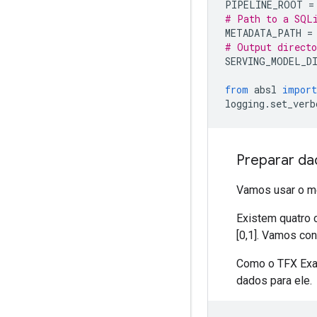
PIPELINE_ROOT 
=
# Path to a SQLi
METADATA_PATH 
=
# Output directo
SERVING_MODEL_D
from
 absl 
import
logging
.
set_verb
Preparar da
Vamos usar o 
Existem quatro c
[0,1]. Vamos co
Como o TFX Exam
dados para ele.