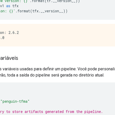
ow version: {}'
.
format
(
tf
.
__version__
))
v1 
as
 tfx
ion: {}'
.
format
(
tfx
.
__version__
))
on: 2.6.2

ariáveis
variáveis ​​usadas para definir um pipeline. Você pode personali
rão, toda a saída do pipeline será gerada no diretório atual.
"penguin-tfma"
ry to store artifacts generated from the pipeline.