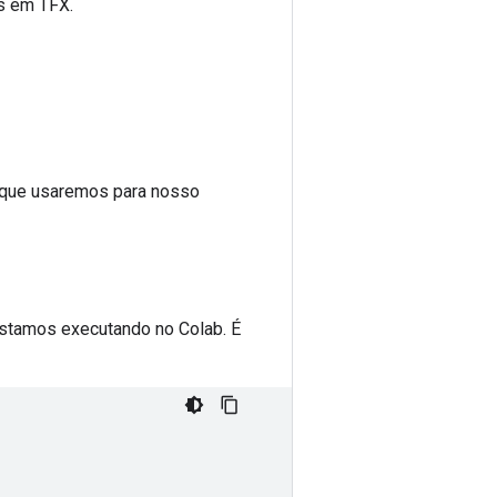
s em TFX.
s que usaremos para nosso
 estamos executando no Colab. É