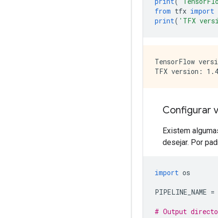
print
(
'TensorFl
from
 tfx 
import
 
print
(
'TFX vers
TensorFlow versi
Configurar v
Existem algumas 
desejar. Por pad
import
 os
PIPELINE_NAME 
=
# Output directo