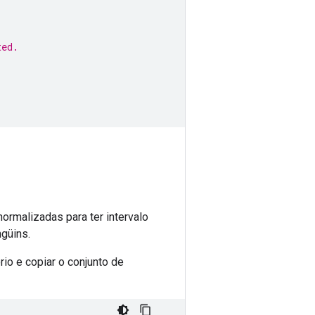
ted.
ormalizadas para ter intervalo
güins.
io e copiar o conjunto de