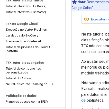
TFX: tutoriais interativos
Nota:
Recomendamos 
Tutorial interativo (TF2 Keras)
Google Colab".
Tutorial interativo (Estimator)
Executar n
TFX no Google Cloud
Execução no Vertex Pipelines
Neste tutorial 
Ler dados do Big
Query
classificação s
Treinamento no Vertex AI
TFX nós constr
Tutorial de pipelines do Cloud AI
Platform
continuar com e
Ao ajustar seu 
TFX: tutoriais avançados
melhorou ou pior
Tutorial de componentes
personalizados
modelo treinado
Tutorial do Airflow
Nós vamos adic
Neural Structured Learning no TFX
Evaluator reali
para determinar 
Validação de dados
de
biblioteca.
Primeiros passos com a TFDV