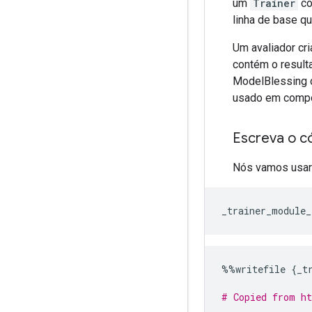
um
Trainer
co
linha de base q
Um avaliador cri
contém o result
ModelBlessing c
usado em compo
Escreva o c
Nós vamos usa
_trainer_module_
%%
writefile 
{
_t
# Copied from ht