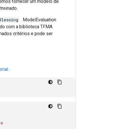
demos fornecer um modelo de
treinado.
Blessing
. ModelEvaluation
ado com a biblioteca TFMA.
ados critérios e pode ser
rial
.
le