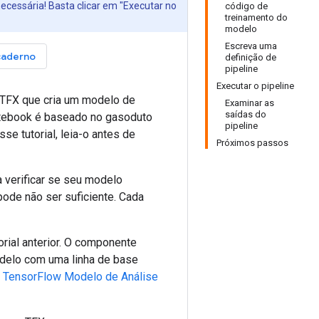
essária! Basta clicar em "Executar no
código de
treinamento do
modelo
Escreva uma
caderno
definição de
pipeline
Executar o pipeline
 TFX que cria um modelo de
Examinar as
saídas do
otebook é baseado no gasoduto
pipeline
se tutorial, leia-o antes de
Próximos passos
 verificar se seu modelo
pode não ser suficiente. Cada
rial anterior. O componente
odelo com uma linha de base
o
TensorFlow Modelo de Análise