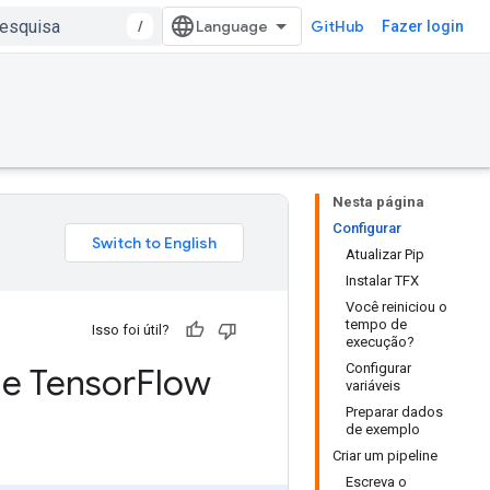
/
GitHub
Fazer login
Nesta página
Configurar
Atualizar Pip
Instalar TFX
Você reiniciou o
tempo de
Isso foi útil?
execução?
Configurar
 e Tensor
Flow
variáveis
Preparar dados
de exemplo
Criar um pipeline
Escreva o