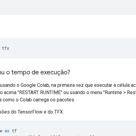
 tfx
iou o tempo de execução?
usando o Google Colab, na primeira vez que executar a célula aci
ão acima "RESTART RUNTIME" ou usando o menu "Runtime > Restart
a como o Colab carrega os pacotes.
rsões do TensorFlow e do TFX.
w 
as
 tf