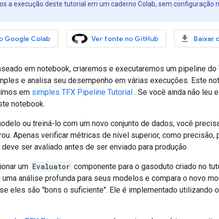
a execução deste tutorial em um caderno Colab, sem configuração nec
o Google Colab
Ver fonte no GitHub
Baixar 
baseado em notebook, criaremos e executaremos um pipeline do
imples e analisa seu desempenho em várias execuções. Este n
uímos em
simples TFX Pipeline Tutorial
. Se você ainda não leu es
ste notebook.
modelo ou treiná-lo com um novo conjunto de dados, você precisa
ou. Apenas verificar métricas de nível superior, como precisão, 
 deve ser avaliado antes de ser enviado para produção.
ionar um
Evaluator
componente para o gasoduto criado no tuto
za uma análise profunda para seus modelos e compara o novo m
se eles são "bons o suficiente". Ele é implementado utilizando 