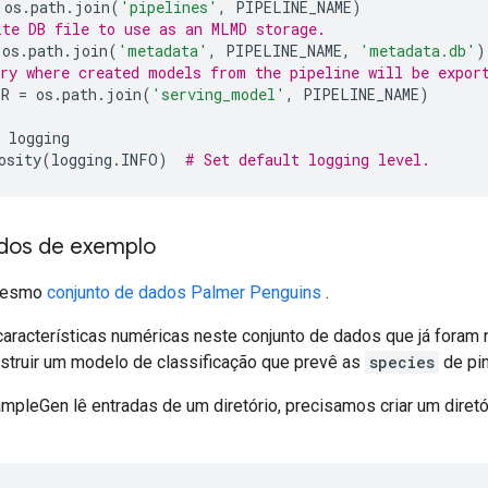
 os
.
path
.
join
(
'pipelines'
,
 PIPELINE_NAME
)
te DB file to use as an MLMD storage.
 os
.
path
.
join
(
'metadata'
,
 PIPELINE_NAME
,
'metadata.db'
)
ry where created models from the pipeline will be expor
IR 
=
 os
.
path
.
join
(
'serving_model'
,
 PIPELINE_NAME
)
 logging
osity
(
logging
.
INFO
)
# Set default logging level.
dos de exemplo
mesmo
conjunto de dados Palmer Penguins
.
aracterísticas numéricas neste conjunto de dados que já foram n
nstruir um modelo de classificação que prevê as
species
de pin
pleGen lê entradas de um diretório, precisamos criar um diretór