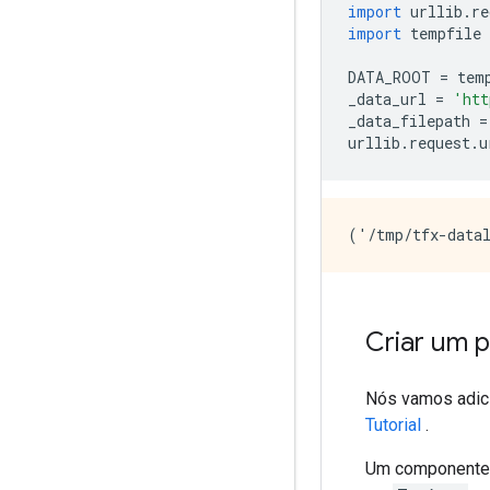
import
 urllib
.
re
import
 tempfile
DATA_ROOT 
=
 tem
_data_url 
=
'htt
_data_filepath 
=
urllib
.
request
.
u
Criar um p
Nós vamos adic
Tutorial
.
Um componente 