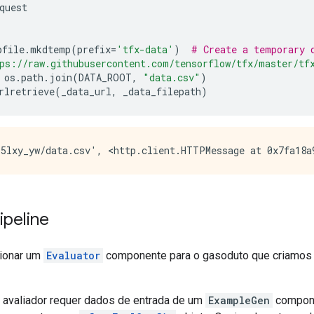
quest
pfile
.
mkdtemp
(
prefix
=
'tfx-data'
)
# Create a temporary 
ps://raw.githubusercontent.com/tensorflow/tfx/master/tf
 os
.
path
.
join
(
DATA_ROOT
,
"data.csv"
)
rlretrieve
(
_data_url
,
 _data_filepath
)
ipeline
ionar um
Evaluator
componente para o gasoduto que criamos
avaliador requer dados de entrada de um
ExampleGen
compone