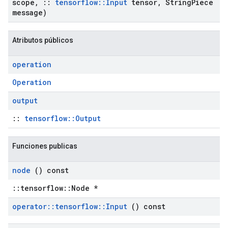
scope
,
::
tensorflow
::
Input
tensor
,
String
Piece
message)
Atributos públicos
operation
Operation
output
::
tensorflow::Output
Funciones publicas
node
() const
::tensorflow::Node *
operator
::
tensorflow
::
Input
() const