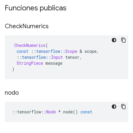
Funciones publicas
Check
Numerics
CheckNumerics
(
const
::
tensorflow
::
Scope
&
 scope
,
::
tensorflow
::
Input
 tensor
,
StringPiece
 message
)
nodo
::
tensorflow
::
Node
*
 node
()
const