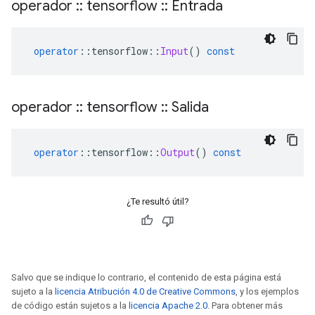
operador
::
tensorflow
::
Entrada
operator
::
tensorflow
::
Input
()
const
operador
::
tensorflow
::
Salida
operator
::
tensorflow
::
Output
()
const
¿Te resultó útil?
Salvo que se indique lo contrario, el contenido de esta página está
sujeto a la
licencia Atribución 4.0 de Creative Commons
, y los ejemplos
de código están sujetos a la
licencia Apache 2.0
. Para obtener más