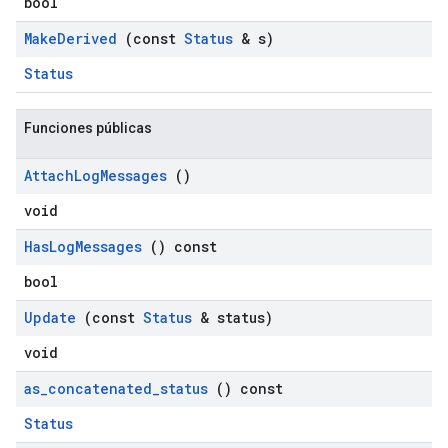
bool
Make
Derived
(const
Status
& s)
Status
Funciones públicas
Attach
Log
Messages
()
void
Has
Log
Messages
() const
bool
Update
(const
Status
& status)
void
as
_
concatenated
_
status
() const
Status