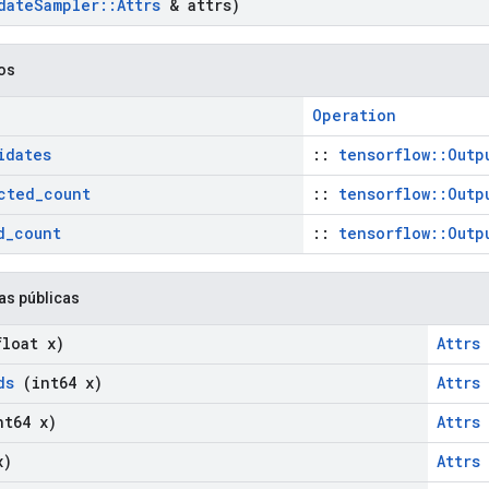
date
Sampler
::
Attrs
& attrs)
cos
Operation
idates
::
tensorflow::Outp
cted
_
count
::
tensorflow::Outp
d
_
count
::
tensorflow::Outp
as públicas
loat x)
Attrs
ds
(int64 x)
Attrs
t64 x)
Attrs
x)
Attrs