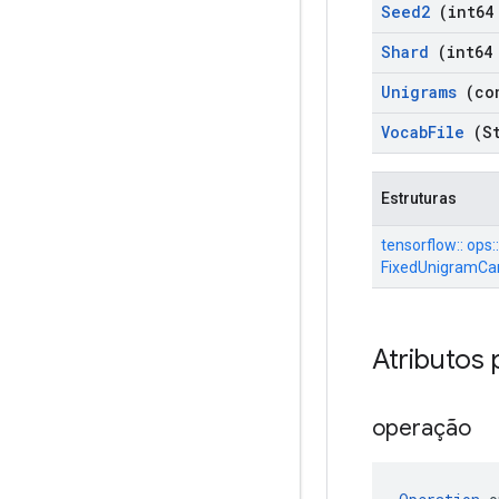
Seed2
(int64
Shard
(int64 
Unigrams
(con
Vocab
File
(St
Estruturas
tensorflow:: ops::
FixedUnigramCan
Atributos 
operação