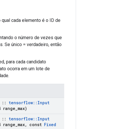
qual cada elemento é o ID de
entando o número de vezes que
. Se único = verdadeiro, então
, para cada candidato
ato ocorra em um lote de
dade.
::
tensorflow
::
Input
 range
_
max)
::
tensorflow
::
Input
 range
_
max
,
const
Fixed