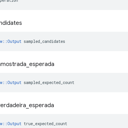
peration
ndidates
ow::Output
 sampled_candidates
amostrada
_
esperada
ow::Output
 sampled_expected_count
verdadeira
_
esperada
ow::Output
 true_expected_count