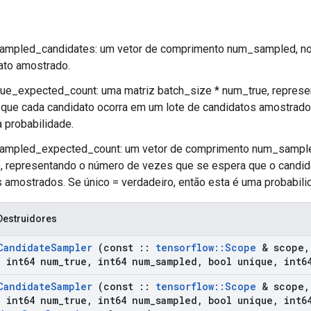
ampled_candidates: um vetor de comprimento num_sampled, no 
ato amostrado.
rue_expected_count: uma matriz batch_size * num_true, repres
que cada candidato ocorra em um lote de candidatos amostrados
 probabilidade.
ampled_expected_count: um vetor de comprimento num_sampled
, representando o número de vezes que se espera que o candid
 amostrados. Se único = verdadeiro, então esta é uma probabili
Destruidores
Candidate
Sampler
(const
::
tensorflow
::
Scope
& scope
,
,
int64 num
_
true
,
int64 num
_
sampled
,
bool unique
,
int64
Candidate
Sampler
(const
::
tensorflow
::
Scope
& scope
,
,
int64 num
_
true
,
int64 num
_
sampled
,
bool unique
,
int64