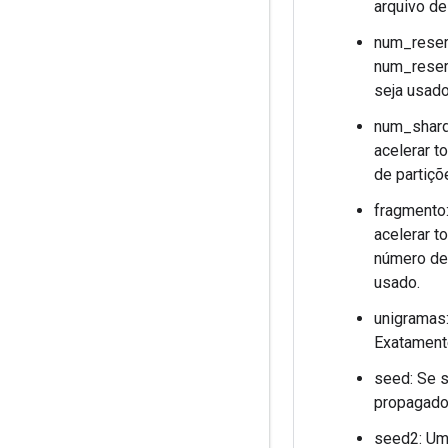
arquivo de
num_reserv
num_reser
seja usad
num_shards
acelerar t
de partiçõ
fragmento:
acelerar t
número de
usado.
unigramas:
Exatament
seed: Se s
propagado 
seed2: Um