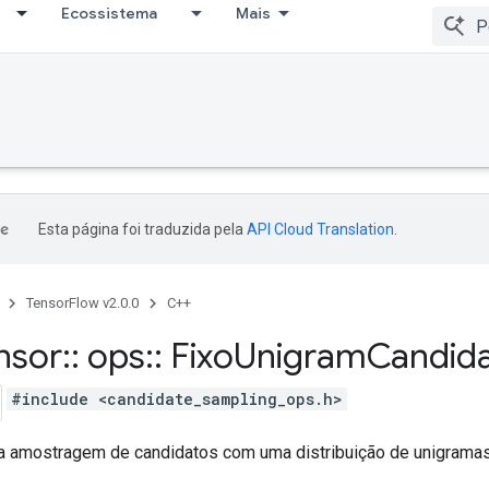
Ecossistema
Mais
Esta página foi traduzida pela
API Cloud Translation
.
TensorFlow v2.0.0
C++
nsor
::
ops
::
Fixo
Unigram
Candid
#include <candidate_sampling_ops.h>
ra amostragem de candidatos com uma distribuição de unigramas