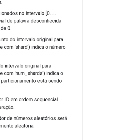
e.
dos no intervalo [0, ...,
ial de palavra desconhecida
de 0.
o do intervalo original para
e com 'shard') indica o número
intervalo original para
te com 'num_shards') indica o
 particionamento está sendo
or ID em ordem sequencial.
eração.
dor de números aleatórios será
ente aleatória.