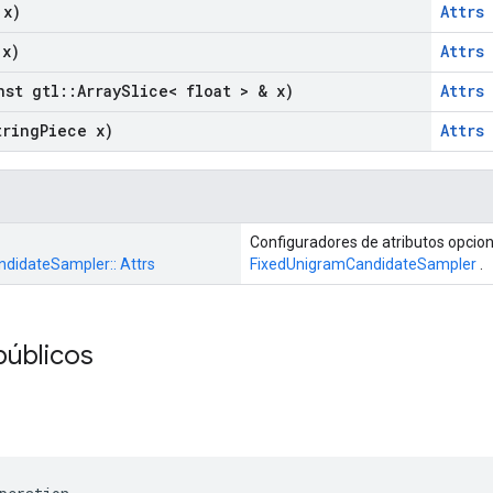
 x)
Attrs
x)
Attrs
st gtl
::
Array
Slice< float > & x)
Attrs
ring
Piece x)
Attrs
Configuradores de atributos opcion
didateSampler:: Attrs
FixedUnigramCandidateSampler
.
públicos