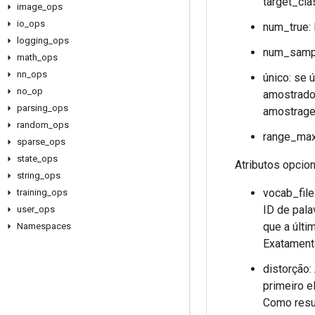
target_cla
image
_
ops
io
_
ops
num_true: 
logging
_
ops
num_sampl
math
_
ops
nn
_
ops
único: se
no
_
op
amostrados
parsing
_
ops
amostrage
random
_
ops
range_max:
sparse
_
ops
state
_
ops
Atributos opcion
string
_
ops
vocab_file
training
_
ops
ID de pal
user
_
ops
que a últi
Namespaces
Exatament
distorção:
primeiro e
Como resul