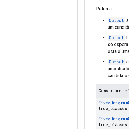
Retorna:
Output
s
um candid
Output
t
se espera 
esta é uma
Output
s
amostrado
candidatos
Construtores e 
Fixed
Unigram
true
_
classes
Fixed
Unigram
true
_
classes