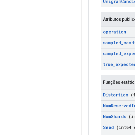
Unigram
Candi
Atributos públi
operation
sampled
_
cand
sampled
_
expe
true
_
expecte
Funções estátic
Distortion
(f
Num
Reserved
I
Num
Shards
(in
Seed
(int64 