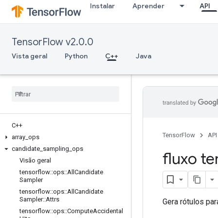
Instalar
Aprender
API
TensorFlow v2.0.0
Vista geral
Python
C++
Java
C++
TensorFlow
API
array
_
ops
candidate
_
sampling
_
ops
fluxo te
Visão geral
tensorflow
::
ops
::
All
Candidate
Sampler
tensorflow
::
ops
::
All
Candidate
Sampler
::
Attrs
Gera rótulos pa
tensorflow
::
ops
::
Compute
Accidental