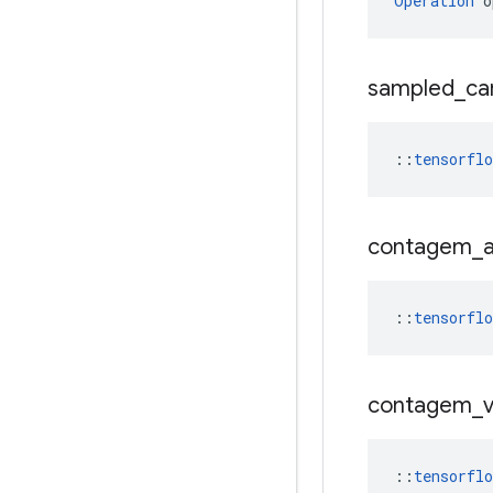
Operation
 o
sampled
_
ca
::
tensorfl
contagem
_
::
tensorfl
contagem
_
::
tensorfl