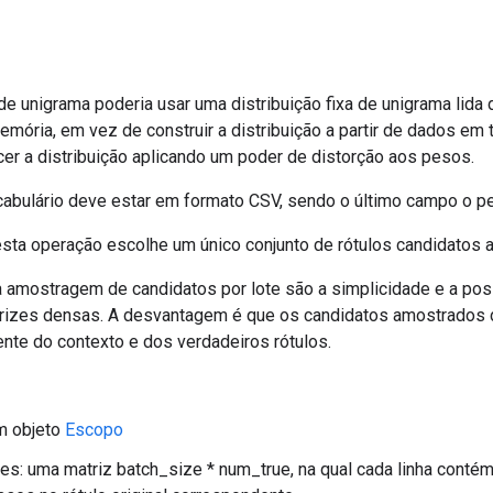
e unigrama poderia usar uma distribuição fixa de unigrama lid
emória, em vez de construir a distribuição a partir de dados em
cer a distribuição aplicando um poder de distorção aos pesos.
cabulário deve estar em formato CSV, sendo o último campo o pe
 esta operação escolhe um único conjunto de rótulos candidatos
 amostragem de candidatos por lote são a simplicidade e a poss
trizes densas. A desvantagem é que os candidatos amostrados
te do contexto e dos verdadeiros rótulos.
m objeto
Escopo
es: uma matriz batch_size * num_true, na qual cada linha conté