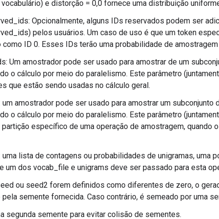
 vocabulário) e distorção = 0,0 fornece uma distribuição uniform
ed_ids: Opcionalmente, alguns IDs reservados podem ser adiciona
ved_ids) pelos usuários. Um caso de uso é que um token espec
o como ID 0. Esses IDs terão uma probabilidade de amostragem 
: Um amostrador pode ser usado para amostrar de um subconjunt
odo o cálculo por meio do paralelismo. Este parâmetro (juntament
es que estão sendo usadas no cálculo geral.
 um amostrador pode ser usado para amostrar um subconjunto do 
odo o cálculo por meio do paralelismo. Este parâmetro (juntamen
 partição específico de uma operação de amostragem, quando o
 uma lista de contagens ou probabilidades de unigramas, uma p
e um dos vocab_file e unigrams deve ser passado para esta op
eed ou seed2 forem definidos como diferentes de zero, o gera
pela semente fornecida. Caso contrário, é semeado por uma sem
a segunda semente para evitar colisão de sementes.