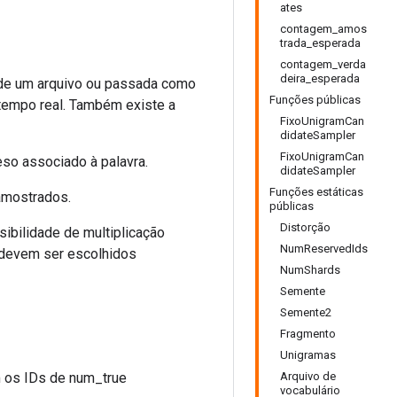
ates
contagem_amos
trada_esperada
contagem_verda
deira_esperada
a de um arquivo ou passada como
Funções públicas
 tempo real. Também existe a
FixoUnigramCan
didateSampler
FixoUnigramCan
so associado à palavra.
didateSampler
Funções estáticas
 amostrados.
públicas
Distorção
ibilidade de multiplicação
NumReservedIds
 devem ser escolhidos
NumShards
Semente
Semente2
Fragmento
Unigramas
m os IDs de num_true
Arquivo de
vocabulário