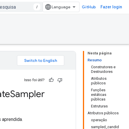
/
GitHub
Fazer login
Nesta página
Resumo
Construtores e
Destruidores
Atributos
Isso foi útil?
públicos
Funções
ate
Sampler
estáticas
públicas
Estruturas
Atributos públicos
 aprendida.
operação
sampled_candid