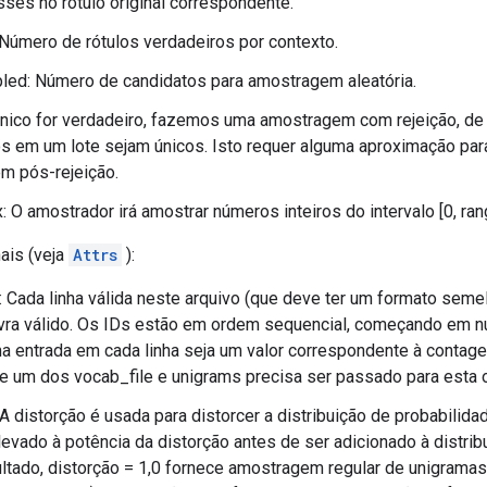
sses no rótulo original correspondente.
Número de rótulos verdadeiros por contexto.
ed: Número de candidatos para amostragem aleatória.
 único for verdadeiro, fazemos uma amostragem com rejeição, d
 em um lote sejam únicos. Isto requer alguma aproximação par
m pós-rejeição.
 O amostrador irá amostrar números inteiros do intervalo [0, ra
ais (veja
Attrs
):
: Cada linha válida neste arquivo (que deve ter um formato sem
avra válido. Os IDs estão em ordem sequencial, começando em 
ma entrada em cada linha seja um valor correspondente à contage
e um dos vocab_file e unigrams precisa ser passado para esta 
 A distorção é usada para distorcer a distribuição de probabilid
levado à potência da distorção antes de ser adicionado à distrib
tado, distorção = 1,0 fornece amostragem regular de unigramas