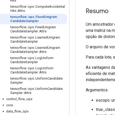
Hits
tensorflow
::
ops
::
Compute
Accidental
Resumo
Hits
::
Attrs
tensorflow
::
ops
::
Fixed
Unigram
Candidate
Sampler
Um amostrador d
tensorflow
::
ops
::
Fixed
Unigram
uma matriz na m
Candidate
Sampler
::
Attrs
opção de distor
tensorflow
::
ops
::
Learned
Unigram
Candidate
Sampler
O arquivo de vo
tensorflow
::
ops
::
Learned
Unigram
Candidate
Sampler
::
Attrs
Para cada lote,
tensorflow
::
ops
::
Log
Uniform
Candidate
Sampler
As vantagens da
tensorflow
::
ops
::
Log
Uniform
Candidate
Sampler
::
Attrs
eficiente de ma
tensorflow
::
ops
::
Uniform
Candidate
independentemen
Sampler
tensorflow
::
ops
::
Uniform
Candidate
Argumentos:
Sampler
::
Attrs
control
_
flow
_
ops
escopo: u
core
true_class
data
_
flow
_
ops