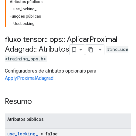
Atributos públicos
use_locking_
Funções públicas
UseLocking
fluxo tensor
::
ops
::
Aplicar
Proximal
Adagrad
::
Atributos
#include
<training_ops.h>
Configuradores de atributos opcionais para
ApplyProximalAdagrad
.
Resumo
Atributos públicos
use
_
locking
_
= false