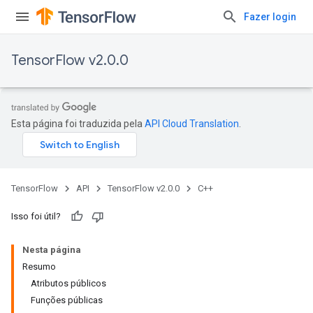
Fazer login
TensorFlow v2.0.0
Esta página foi traduzida pela
API Cloud Translation
.
TensorFlow
API
TensorFlow v2.0.0
C++
Isso foi útil?
Nesta página
Resumo
Atributos públicos
Funções públicas