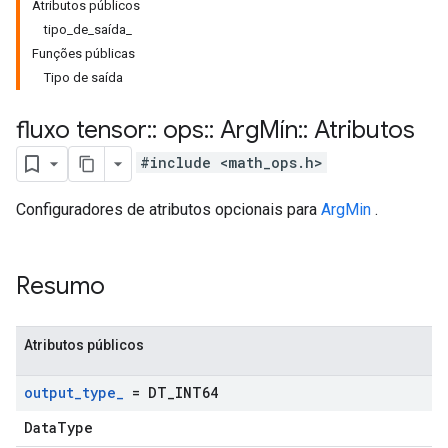
Atributos públicos
tipo_de_saída_
Funções públicas
Tipo de saída
fluxo tensor
::
ops
::
Arg
Mín
::
Atributos
#include <math_ops.h>
Configuradores de atributos opcionais para
ArgMin
.
Resumo
Atributos públicos
output
_
type
_
= DT
_
INT64
DataType