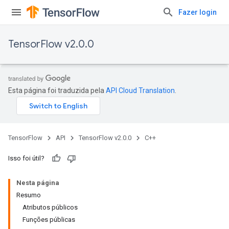
Fazer login
TensorFlow v2.0.0
Esta página foi traduzida pela
API Cloud Translation
.
TensorFlow
API
TensorFlow v2.0.0
C++
Isso foi útil?
Nesta página
Resumo
Atributos públicos
Funções públicas