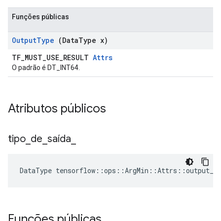
Funções públicas
Output
Type
(Data
Type x)
TF_MUST_USE_RESULT
Attrs
O padrão é DT_INT64.
Atributos públicos
tipo
_
de
_
saída
_
DataType
tensorflow
::
ops
::
ArgMin
::
Attrs
::
output_t
Funções públicas