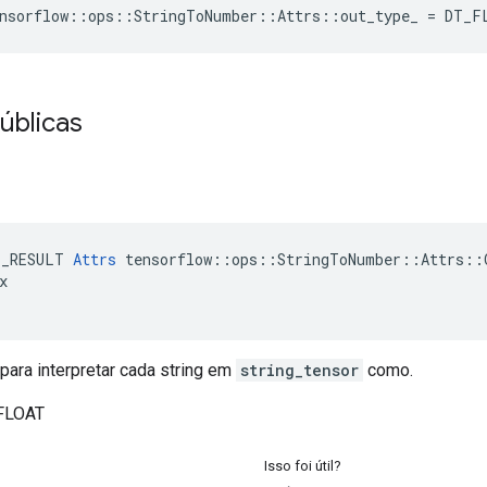
nsorflow
::
ops
::
StringToNumber
::
Attrs
::
out_type_
=
DT_F
úblicas
E_RESULT 
Attrs
 tensorflow::ops::StringToNumber::Attrs::O


para interpretar cada string em
string_tensor
como.
_FLOAT
Isso foi útil?