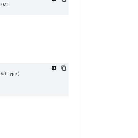
LOAT
utType(
