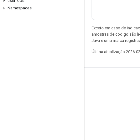
user
_
ops
Namespaces
Exceto em caso de indicaç
amostras de código são l
Java é uma marca registrad
Última atualização 2026-0
Permanecer conectado
Blog
Fórum
GitHub
Twitter
YouTube