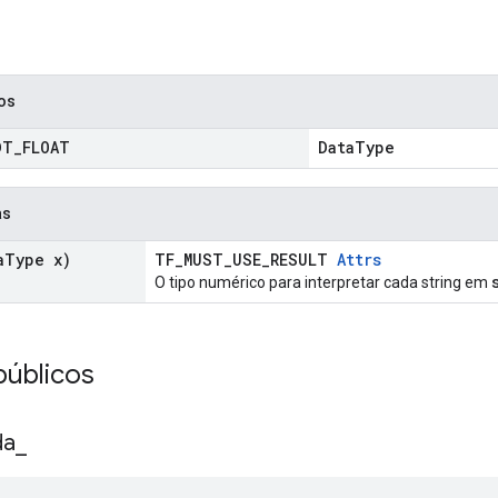
cos
DT
_
FLOAT
DataType
as
a
Type x)
TF_MUST_USE_RESULT
Attrs
O tipo numérico para interpretar cada string em
públicos
da
_