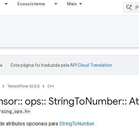
Ecossistema
Mais
Esta página foi traduzida pela
API Cloud Translation
.
TensorFlow v2.0.0
C++
nsor
::
ops
::
String
To
Number
::
At
rsing_ops.h>
de atributos opcionais para
StringToNumber
.