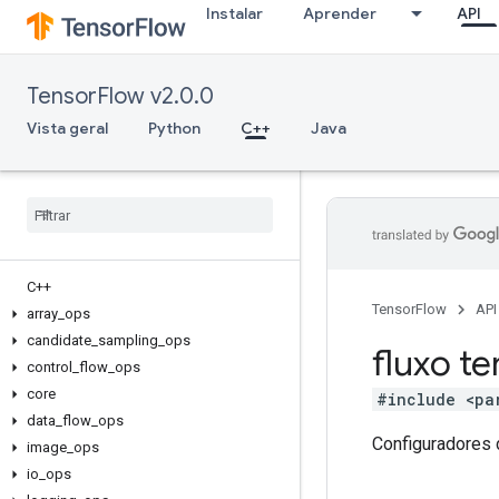
Instalar
Aprender
API
TensorFlow v2.0.0
Vista geral
Python
C++
Java
C++
TensorFlow
API
array
_
ops
candidate
_
sampling
_
ops
fluxo te
control
_
flow
_
ops
core
#include <pa
data
_
flow
_
ops
Configuradores 
image
_
ops
io
_
ops