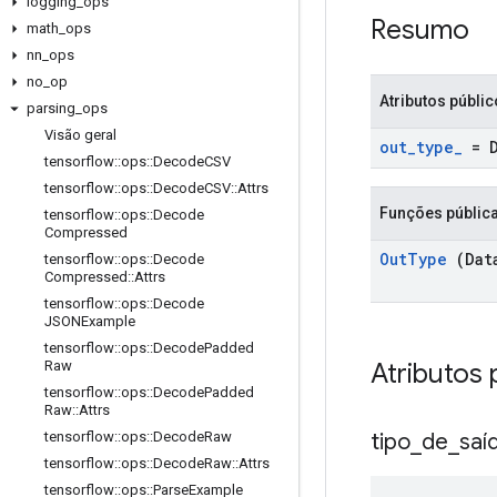
logging
_
ops
Resumo
math
_
ops
nn
_
ops
no
_
op
Atributos públi
parsing
_
ops
Visão geral
out
_
type
_
= 
tensorflow
::
ops
::
Decode
CSV
tensorflow
::
ops
::
Decode
CSV
::
Attrs
Funções públic
tensorflow
::
ops
::
Decode
Compressed
Out
Type
(Dat
tensorflow
::
ops
::
Decode
Compressed
::
Attrs
tensorflow
::
ops
::
Decode
JSONExample
tensorflow
::
ops
::
Decode
Padded
Atributos 
Raw
tensorflow
::
ops
::
Decode
Padded
Raw
::
Attrs
tipo
_
de
_
saí
tensorflow
::
ops
::
Decode
Raw
tensorflow
::
ops
::
Decode
Raw
::
Attrs
tensorflow
::
ops
::
Parse
Example