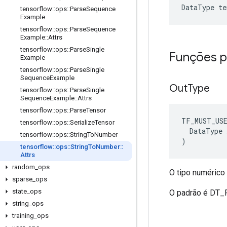
DataType
te
tensorflow
::
ops
::
Parse
Sequence
Example
tensorflow
::
ops
::
Parse
Sequence
Example
::
Attrs
tensorflow
::
ops
::
Parse
Single
Funções p
Example
tensorflow
::
ops
::
Parse
Single
Sequence
Example
Out
Type
tensorflow
::
ops
::
Parse
Single
Sequence
Example
::
Attrs
tensorflow
::
ops
::
Parse
Tensor
TF_MUST_US
tensorflow
::
ops
::
Serialize
Tensor
  DataType x
tensorflow
::
ops
::
String
To
Number
)
tensorflow
::
ops
::
String
To
Number
::
Attrs
random
_
ops
O tipo numérico 
sparse
_
ops
state
_
ops
O padrão é DT
string
_
ops
training
_
ops