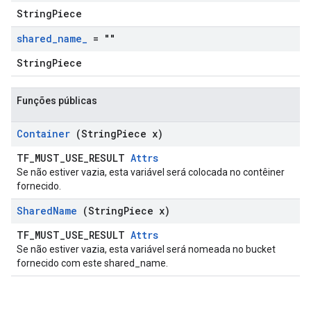
StringPiece
shared
_
name
_
= ""
StringPiece
Funções públicas
Container
(String
Piece x)
TF_MUST_USE_RESULT
Attrs
Se não estiver vazia, esta variável será colocada no contêiner
fornecido.
Shared
Name
(String
Piece x)
TF_MUST_USE_RESULT
Attrs
Se não estiver vazia, esta variável será nomeada no bucket
fornecido com este shared_name.