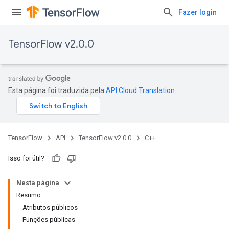
Fazer login
TensorFlow v2.0.0
Esta página foi traduzida pela
API Cloud Translation
.
TensorFlow
API
TensorFlow v2.0.0
C++
Isso foi útil?
Nesta página
Resumo
Atributos públicos
Funções públicas