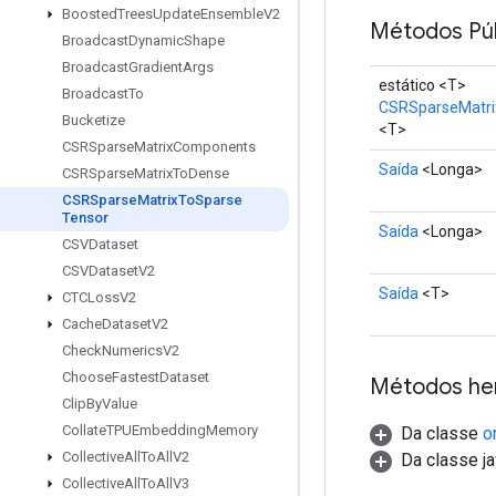
Boosted
Trees
Update
Ensemble
V2
Métodos Púb
Broadcast
Dynamic
Shape
Broadcast
Gradient
Args
estático <T>
Broadcast
To
CSRSparseMatri
Bucketize
<T>
CSRSparse
Matrix
Components
Saída
<Longa>
CSRSparse
Matrix
To
Dense
CSRSparse
Matrix
To
Sparse
Tensor
Saída
<Longa>
CSVDataset
CSVDataset
V2
Saída
<T>
CTCLoss
V2
Cache
Dataset
V2
Check
Numerics
V2
Choose
Fastest
Dataset
Métodos he
Clip
By
Value
Collate
TPUEmbedding
Memory
Da classe
o
Collective
All
To
All
V2
Da classe ja
Collective
All
To
All
V3