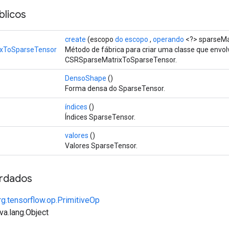
licos
create
(escopo
do escopo
,
operando
<?> sparseMat
xToSparseTensor
Método de fábrica para criar uma classe que env
CSRSparseMatrixToSparseTensor.
DensoShape
()
Forma densa do SparseTensor.
índices
()
Índices SparseTensor.
valores
()
Valores SparseTensor.
rdados
rg.tensorflow.op.PrimitiveOp
va.lang.Object