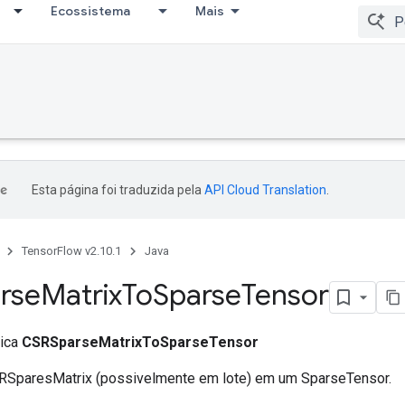
Ecossistema
Mais
Esta página foi traduzida pela
API Cloud Translation
.
TensorFlow v2.10.1
Java
rse
Matrix
To
Sparse
Tensor
lica
CSRSparseMatrixToSparseTensor
RSparesMatrix (possivelmente em lote) em um SparseTensor.