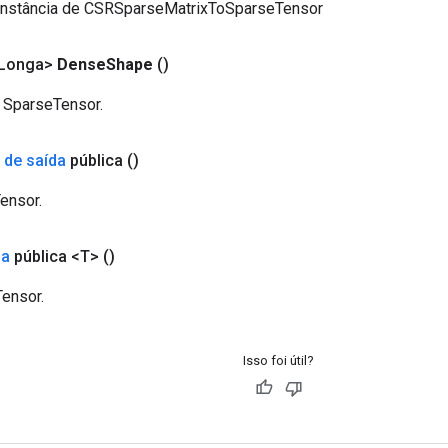
instância de CSRSparseMatrixToSparseTensor
<Longa>
Dense
Shape
()
 SparseTensor.
>
de saída
pública
()
ensor.
da
pública <T>
()
ensor.
Isso foi útil?