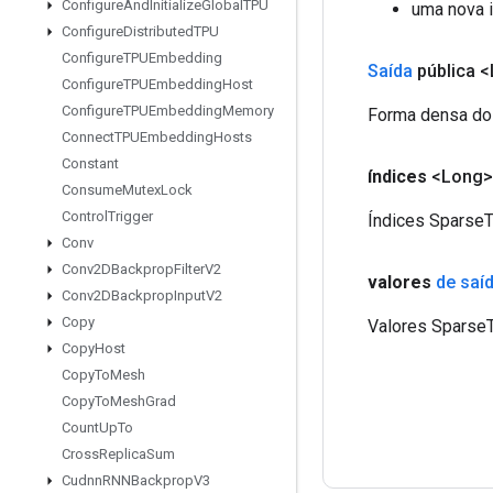
Configure
And
Initialize
Global
TPU
uma nova 
Configure
Distributed
TPU
Configure
TPUEmbedding
Saída
pública 
Configure
TPUEmbedding
Host
Configure
TPUEmbedding
Memory
Forma densa do
Connect
TPUEmbedding
Hosts
Constant
índices
<Long
Consume
Mutex
Lock
Control
Trigger
Índices SparseT
Conv
Conv2DBackprop
Filter
V2
valores
de saí
Conv2DBackprop
Input
V2
Copy
Valores SparseT
Copy
Host
Copy
To
Mesh
Copy
To
Mesh
Grad
Count
Up
To
Cross
Replica
Sum
Cudnn
RNNBackprop
V3