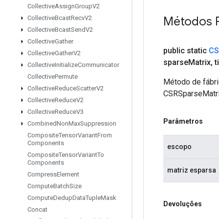
Collective
Assign
Group
V2
Métodos 
Collective
Bcast
Recv
V2
Collective
Bcast
Send
V2
Collective
Gather
public static
CS
Collective
Gather
V2
sparse
Matrix
,
t
Collective
Initialize
Communicator
Collective
Permute
Método de fábri
Collective
Reduce
Scatter
V2
CSRSparseMatri
Collective
Reduce
V2
Collective
Reduce
V3
Parâmetros
Combined
Non
Max
Suppression
Composite
Tensor
Variant
From
Components
escopo
Composite
Tensor
Variant
To
Components
matriz esparsa
Compress
Element
Compute
Batch
Size
Compute
Dedup
Data
Tuple
Mask
Devoluções
Concat