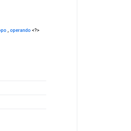
opo
,
operando
<?>