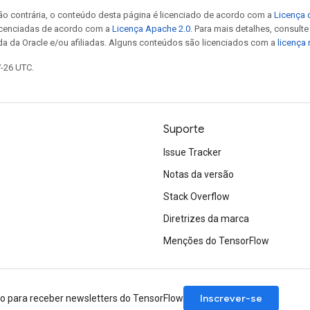
ão contrária, o conteúdo desta página é licenciado de acordo com a
Licença 
icenciadas de acordo com a
Licença Apache 2.0
. Para mais detalhes, consult
da da Oracle e/ou afiliadas. Alguns conteúdos são licenciados com a
licença
7-26 UTC.
Suporte
Issue Tracker
Notas da versão
Stack Overflow
Diretrizes da marca
Menções do TensorFlow
Inscrever-se
ão para receber newsletters do TensorFlow