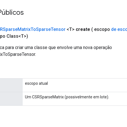
Públicos
RSparse
Matrix
To
Sparse
Tensor
<T>
create
( escopo
de esc
ipo Class<T>)
ca para criar uma classe que envolve uma nova operação
xToSparseTensor.
escopo atual
Um CSRSparseMatrix (possivelmente em lote).