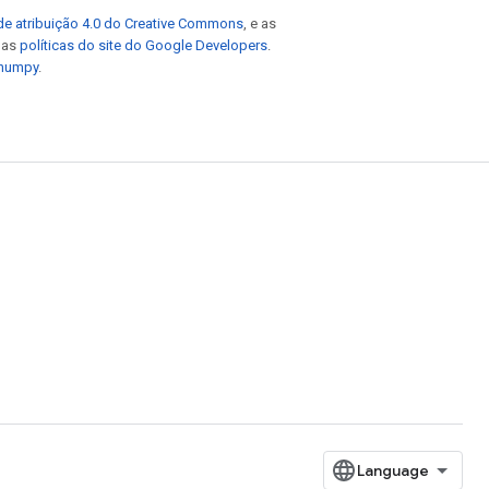
de atribuição 4.0 do Creative Commons
, e as
e as
políticas do site do Google Developers
.
 numpy
.