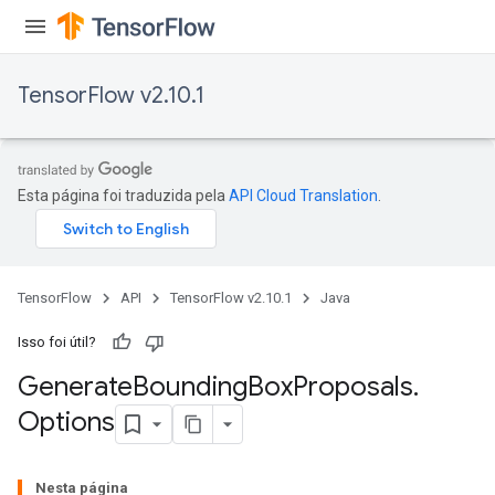
TensorFlow v2.10.1
Esta página foi traduzida pela
API Cloud Translation
.
TensorFlow
API
TensorFlow v2.10.1
Java
Isso foi útil?
Generate
Bounding
Box
Proposals
.
Options
Nesta página