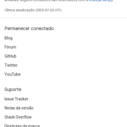
Última atualização 2025-07-26 UTC.
Permanecer conectado
Blog
Fórum
GitHub
rs
Twitter
mParameters
rs
YouTube
Parameters
Suporte
rParameters
Issue Tracker
Parameters
ters
Notas da versão
arameters
Stack Overflow
meters
Diretrizes da marca
rs