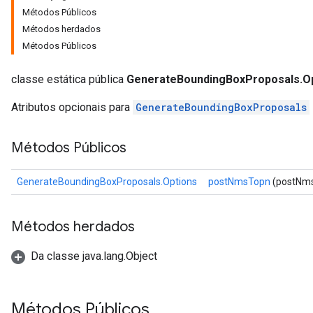
Métodos Públicos
Métodos herdados
Métodos Públicos
classe estática pública
GenerateBoundingBoxProposals.O
Atributos opcionais para
GenerateBoundingBoxProposals
Métodos Públicos
GenerateBoundingBoxProposals.Options
postNmsTopn
(postNms
Métodos herdados
Da classe java.lang.Object
Métodos Públicos