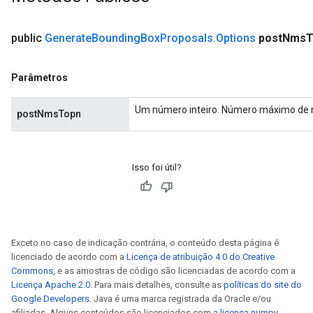
public
Generate
Bounding
Box
Proposals
.
Options
post
Nms
T
Parâmetros
Um número inteiro. Número máximo de ro
postNmsTopn
Isso foi útil?
Exceto no caso de indicação contrária, o conteúdo desta página é
licenciado de acordo com a
Licença de atribuição 4.0 do Creative
Commons
, e as amostras de código são licenciadas de acordo com a
Licença Apache 2.0
. Para mais detalhes, consulte as
políticas do site do
Google Developers
. Java é uma marca registrada da Oracle e/ou
afiliadas. Alguns conteúdos são licenciados com a
licença numpy
.