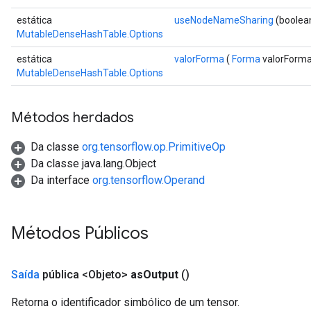
estática
useNodeNameSharing
(boolea
MutableDenseHashTable.Options
estática
valorForma
(
Forma
valorForma
MutableDenseHashTable.Options
Métodos herdados
Da classe
org.tensorflow.op.PrimitiveOp
Da classe java.lang.Object
Da interface
org.tensorflow.Operand
Métodos Públicos
ize
Saída
pública <Objeto>
as
Output
()
Retorna o identificador simbólico de um tensor.