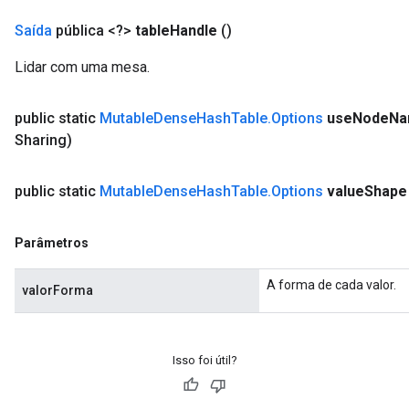
Saída
pública <?>
table
Handle
()
Lidar com uma mesa.
public static
Mutable
Dense
Hash
Table
.
Options
use
Node
Na
Sharing)
public static
Mutable
Dense
Hash
Table
.
Options
value
Shape
Parâmetros
A forma de cada valor.
valorForma
Isso foi útil?