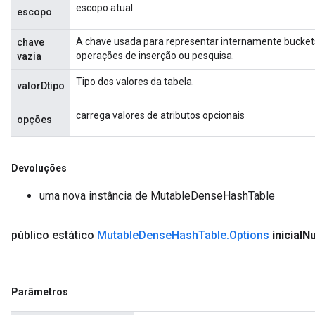
escopo atual
escopo
A chave usada para representar internamente bucket
chave
operações de inserção ou pesquisa.
vazia
Tipo dos valores da tabela.
valorDtipo
carrega valores de atributos opcionais
opções
Devoluções
uma nova instância de MutableDenseHashTable
público estático
Mutable
Dense
Hash
Table
.
Options
inicial
N
Parâmetros