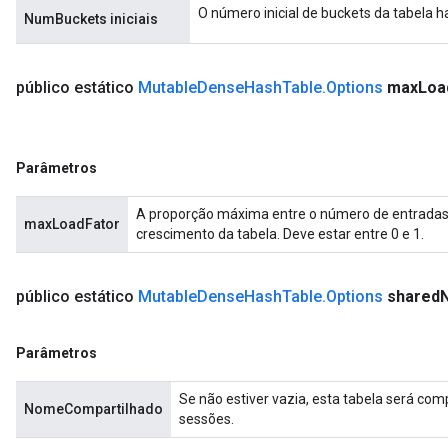
O número inicial de buckets da tabela h
NumBuckets iniciais
público estático
Mutable
Dense
Hash
Table
.
Options
max
Loa
Parâmetros
A proporção máxima entre o número de entradas 
maxLoadFator
crescimento da tabela. Deve estar entre 0 e 1.
público estático
Mutable
Dense
Hash
Table
.
Options
shared
Parâmetros
Se não estiver vazia, esta tabela será co
NomeCompartilhado
sessões.