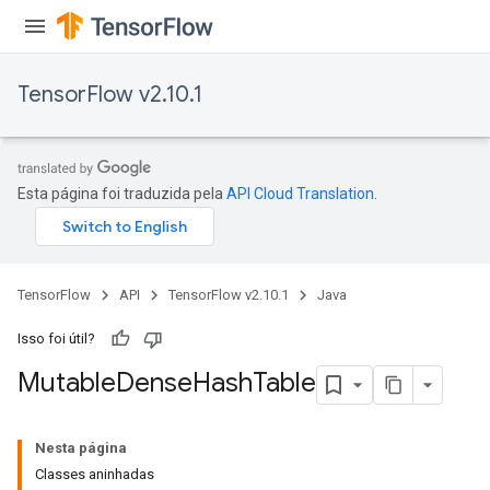
TensorFlow v2.10.1
Esta página foi traduzida pela
API Cloud Translation
.
TensorFlow
API
TensorFlow v2.10.1
Java
Isso foi útil?
Mutable
Dense
Hash
Table
Nesta página
Classes aninhadas