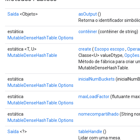
Saída
<Objeto>
asOutput
()
Retorna o identificador simbóli
estática
contêiner
(contêiner de string)
MutableDenseHashTable.Options
estática <T, U>
create
(
Escopo escopo
,
Opera
MutableDenseHashTable
Classe<U> valueDtype,
Opções.
Método de fábrica para criar 
MutableDenseHashTable.
estática
inicialNumBuckets
(inicialNumB
MutableDenseHashTable.Options
estática
maxLoadFactor
(flutuante max
MutableDenseHashTable.Options
estática
nomecompartilhado
(String n
MutableDenseHashTable.Options
Saída
<?>
tableHandle
()
Lidar com uma mesa.