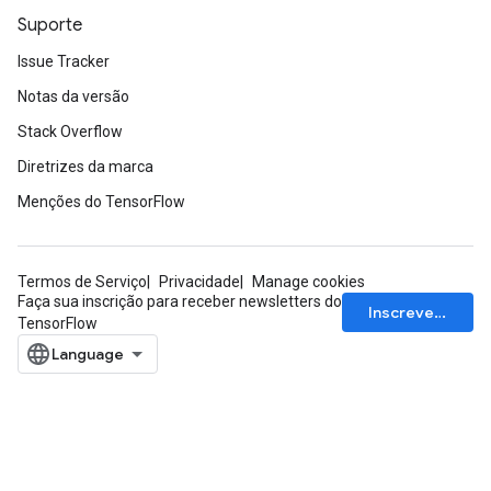
Suporte
ropParameters
s
Issue Tracker
atorParameters
Notas da versão
ghtParameters
meters
Stack Overflow
adParameters
Diretrizes da marca
rameters
Menções do TensorFlow
eters
ientDescentParameters
Termos de Serviço
Privacidade
Manage cookies
Faça sua inscrição para receber newsletters do
Inscrever-se
TensorFlow