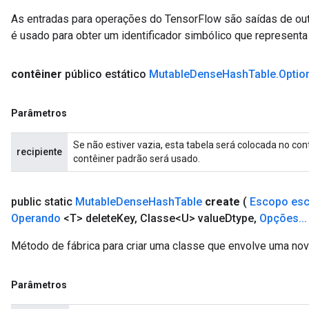
As entradas para operações do TensorFlow são saídas de ou
Requantize
é usado para obter um identificador simbólico que representa 
ize
AndReluAndRequantize
contêiner
público estático
Mutable
Dense
Hash
Table
.
Optio
u
uAndRequantize
Parâmetros
Se não estiver vazia, esta tabela será colocada no con
AndRelu
recipiente
contêiner padrão será usado.
AndReluAndRequantize
ize
public static
Mutable
Dense
Hash
Table
create
(
Escopo es
Operando
<T> delete
Key
,
Classe<U> value
Dtype
,
Opções
.
.
.
Requantize
Método de fábrica para criar uma classe que envolve uma n
ize
Parâmetros