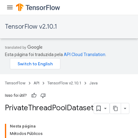
TensorFlow v2.10.1
Esta página foi traduzida pela
API Cloud Translation
.
TensorFlow
API
TensorFlow v2.10.1
Java
Isso foi útil?
Private
Thread
Pool
Dataset
Nesta página
Métodos Públicos