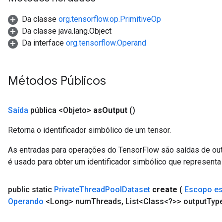
AndRelu
AndReluAndRequantize
Da classe
org.tensorflow.op.PrimitiveOp
Da classe java.lang.Object
ize
Da interface
org.tensorflow.Operand
Requantize
ize
Métodos Públicos
Saída
pública <Objeto>
as
Output
()
Retorna o identificador simbólico de um tensor.
As entradas para operações do TensorFlow são saídas de ou
é usado para obter um identificador simbólico que representa 
public static
Private
Thread
Pool
Dataset
create
(
Escopo e
Operando
<Long> num
Threads
,
List<Class<?>> output
Typ