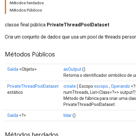
Métodos herdados
Métodos Públicos
classe final pública
PrivateThreadPoolDataset
Cria um conjunto de dados que usa um pool de threads persona
ize
Métodos Públicos
Saída
<Objeto>
asOutput
()
Retorna o identificador simbólico de 
PrivateThreadPoolDataset
create
( Escopo
escopo
,
Operando
<?
Requantize
estático
numThreads, List<Class<?>> outputTy
ize
Método de fábrica para criar uma cl
AndReluAndRequantize
PrivateThreadPoolDataset.
u
Saída
<?>
lidar
()
uAndRequantize
Métodos herdados