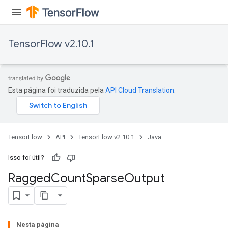
Requantize
ize
AndReluAndRequantize
TensorFlow v2.10.1
u
uAndRequantize
Esta página foi traduzida pela
API Cloud Translation
.
AndRelu
AndReluAndRequantize
ize
TensorFlow
API
TensorFlow v2.10.1
Java
Requantize
Isso foi útil?
ize
Ragged
Count
Sparse
Output
Nesta página