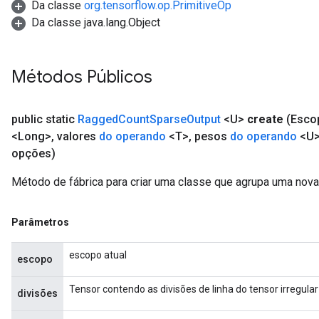
Da classe
org.tensorflow.op.PrimitiveOp
Da classe java.lang.Object
Métodos Públicos
public static
Ragged
Count
Sparse
Output
<U>
create
(Esc
<Long>
,
valores
do operando
<T>
,
pesos
do operando
<U
opções)
Método de fábrica para criar uma classe que agrupa uma no
Parâmetros
escopo atual
escopo
Tensor contendo as divisões de linha do tensor irregular
divisões