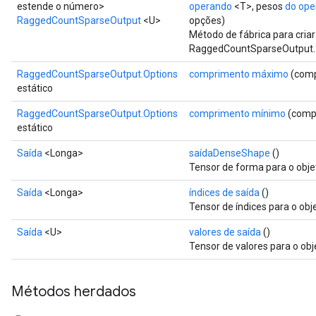
estende o número>
operando
<T>, pesos
do ope
RaggedCountSparseOutput
<U>
opções)
Método de fábrica para cri
RaggedCountSparseOutput.
RaggedCountSparseOutput.Options
comprimento máximo
(comp
estático
RaggedCountSparseOutput.Options
comprimento mínimo
(compr
estático
Saída
<Longa>
saídaDenseShape
()
Tensor de forma para o obje
Saída
<Longa>
índices de saída
()
Tensor de índices para o obj
Saída
<U>
valores de saída
()
Tensor de valores para o obj
Métodos herdados