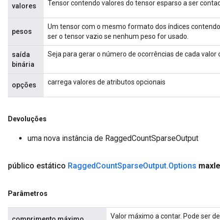
Tensor contendo valores do tensor esparso a ser conta
valores
Um tensor com o mesmo formato dos índices contendo 
pesos
ser o tensor vazio se nenhum peso for usado.
Seja para gerar o número de ocorrências de cada valor 
saída
binária
carrega valores de atributos opcionais
opções
Devoluções
uma nova instância de RaggedCountSparseOutput
m
público estático
Ragged
Count
Sparse
Output
.
Options
maxle
rs
Parâmetros
eters
ntumParameters
Valor máximo a contar. Pode ser d
comprimento máximo