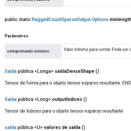
ters
ropParameters
s
public static
Ragged
Count
Sparse
Output
.
Options
minlengt
atorParameters
ghtParameters
Parâmetros
meters
adParameters
Valor mínimo para contar. Pode ser
comprimento mínimo
rameters
eters
ientDescentParameters
Saída
pública <Longa>
saída
Dense
Shape
()
Tensor de forma para o objeto tensor esparso resultante. END }
Saída
pública <Long>
output
Indices
()
Tensor de índices para o objeto tensor esparso resultante.
saída
pública <U>
valores de saída
()