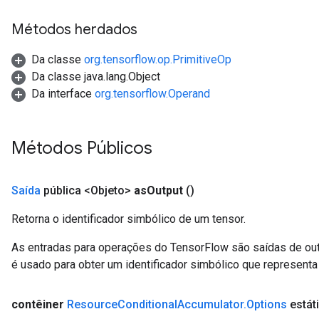
Métodos herdados
Da classe
org.tensorflow.op.PrimitiveOp
Da classe java.lang.Object
Da interface
org.tensorflow.Operand
Métodos Públicos
Saída
pública <Objeto>
as
Output
()
Retorna o identificador simbólico de um tensor.
As entradas para operações do TensorFlow são saídas de ou
é usado para obter um identificador simbólico que representa 
contêiner
Resource
Conditional
Accumulator
.
Options
estát