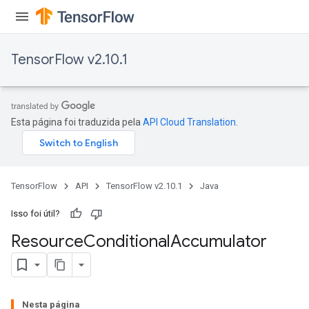
TensorFlow v2.10.1
Esta página foi traduzida pela
API Cloud Translation
.
TensorFlow
API
TensorFlow v2.10.1
Java
Isso foi útil?
Resource
Conditional
Accumulator
Nesta página