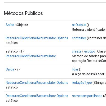
Métodos Públicos
rs
eters
Saída
<Objeto>
asOutput
()
ntumParameters
Retorna o identificado
ters
ResourceConditionalAccumulator.Options
contêiner
(contêiner de
ropParameters
estático
s
atorParameters
estático <T>
create
(
escopo
, Clas
ResourceConditionalAccumulator
Método de fábrica par
ghtParameters
operação ResourceCon
meters
adParameters
Saída
<?>
lidar
()
rameters
A alça do acumulador.
eters
ResourceConditionalAccumulator.Options
reduçãoType
(String 
ientDescentParameters
estático
ResourceConditionalAccumulator.Options
nomecompartilhado
(S
estático