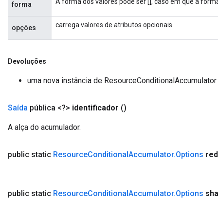
A forma dos valores pode ser [], caso em que a form
forma
carrega valores de atributos opcionais
opções
Devoluções
uma nova instância de ResourceConditionalAccumulator
Saída
pública <?>
identificador
()
A alça do acumulador.
public static
Resource
Conditional
Accumulator
.
Options
re
public static
Resource
Conditional
Accumulator
.
Options
sh