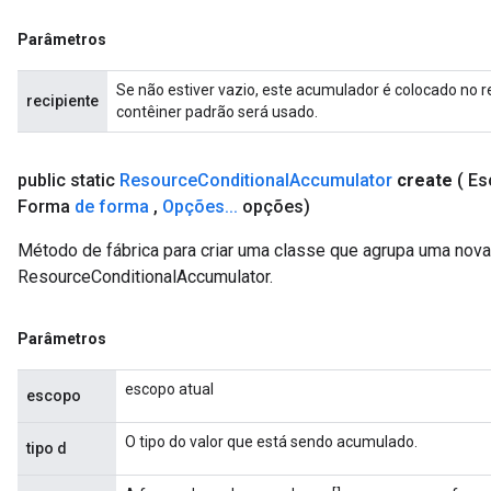
Parâmetros
Se não estiver vazio, este acumulador é colocado no r
recipiente
contêiner padrão será usado.
public static
Resource
Conditional
Accumulator
create
( E
Forma
de forma
,
Opções
.
.
.
opções)
Método de fábrica para criar uma classe que agrupa uma nov
ResourceConditionalAccumulator.
Parâmetros
escopo atual
escopo
O tipo do valor que está sendo acumulado.
tipo d