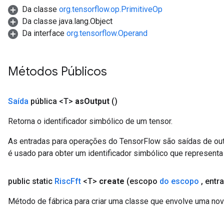
Da classe
org.tensorflow.op.PrimitiveOp
Da classe java.lang.Object
Da interface
org.tensorflow.Operand
Métodos Públicos
Saída
pública <T>
as
Output
()
Retorna o identificador simbólico de um tensor.
As entradas para operações do TensorFlow são saídas de ou
é usado para obter um identificador simbólico que representa 
public static
Risc
Fft
<T>
create
(escopo
do escopo
,
entr
Método de fábrica para criar uma classe que envolve uma nov