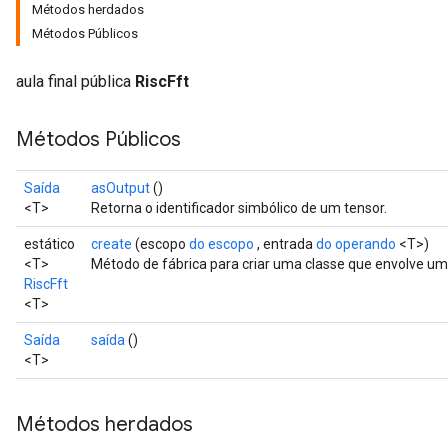
Métodos herdados
Métodos Públicos
aula final pública
RiscFft
Métodos Públicos
Saída
asOutput
()
<T>
Retorna o identificador simbólico de um tensor.
estático
create
(escopo
do escopo
, entrada
do operando
<T>)
<T>
Método de fábrica para criar uma classe que envolve um
RiscFft
<T>
Saída
saída
()
<T>
Métodos herdados