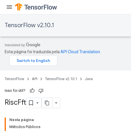
TensorFlow v2.10.1
Esta página foi traduzida pela
API Cloud Translation
.
TensorFlow
API
TensorFlow v2.10.1
Java
Isso foi útil?
Risc
Fft
Nesta página
Métodos Públicos