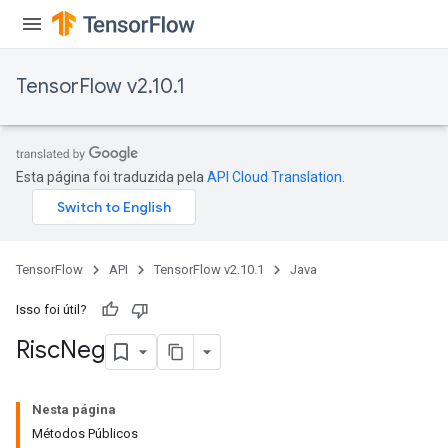
TensorFlow v2.10.1
Esta página foi traduzida pela
API Cloud Translation
.
TensorFlow
API
TensorFlow v2.10.1
Java
Isso foi útil?
Risc
Neg
Nesta página
Métodos Públicos