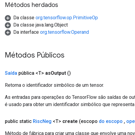
Métodos herdados
Da classe
org.tensorflow.op.PrimitiveOp
Da classe java.lang.Object
Da interface
org.tensorflow.Operand
Métodos Públicos
Saída
pública <T>
as
Output
()
Retorna o identificador simbólico de um tensor.
As entradas para operações do TensorFlow são saídas de ou
é usado para obter um identificador simbólico que representa 
public static
Risc
Neg
<T>
create
(escopo
do escopo
,
ope
Método de fábrica para criar uma classe que envolve uma no