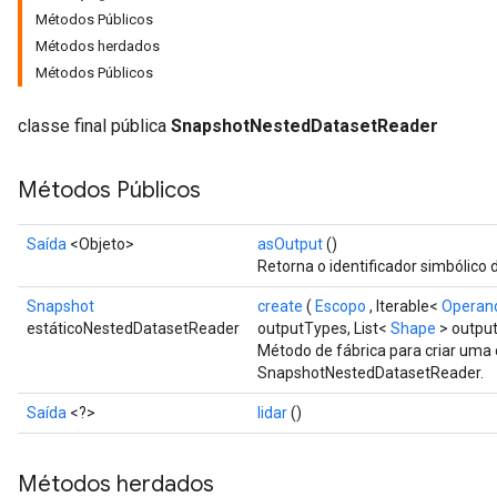
Métodos Públicos
Métodos herdados
Métodos Públicos
classe final pública
SnapshotNestedDatasetReader
Métodos Públicos
Saída
<Objeto>
asOutput
()
Retorna o identificador simbólico 
Snapshot
create
(
Escopo
, Iterable<
Operan
estáticoNestedDatasetReader
outputTypes, List<
Shape
> outpu
Método de fábrica para criar uma
SnapshotNestedDatasetReader.
Saída
<?>
lidar
()
Métodos herdados