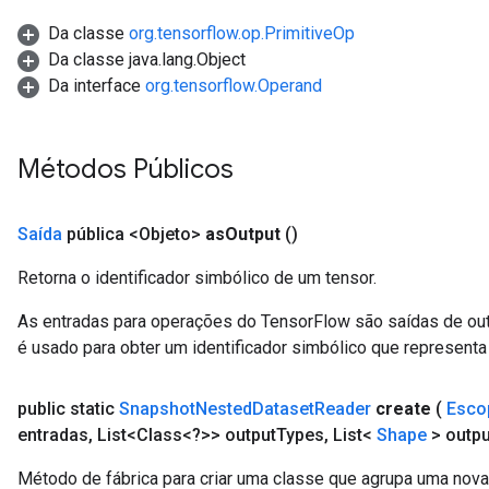
Da classe
org.tensorflow.op.PrimitiveOp
Da classe java.lang.Object
Da interface
org.tensorflow.Operand
Métodos Públicos
Saída
pública <Objeto>
as
Output
()
Retorna o identificador simbólico de um tensor.
As entradas para operações do TensorFlow são saídas de ou
é usado para obter um identificador simbólico que representa 
public static
Snapshot
Nested
Dataset
Reader
create
(
Esco
entradas
,
List<Class<?>> output
Types
,
List<
Shape
> outpu
Método de fábrica para criar uma classe que agrupa uma nov