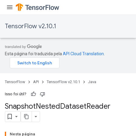
TensorFlow v2.10.1
Esta página foi traduzida pela
API Cloud Translation
.
TensorFlow
API
TensorFlow v2.10.1
Java
Isso foi útil?
Snapshot
Nested
Dataset
Reader
Nesta página