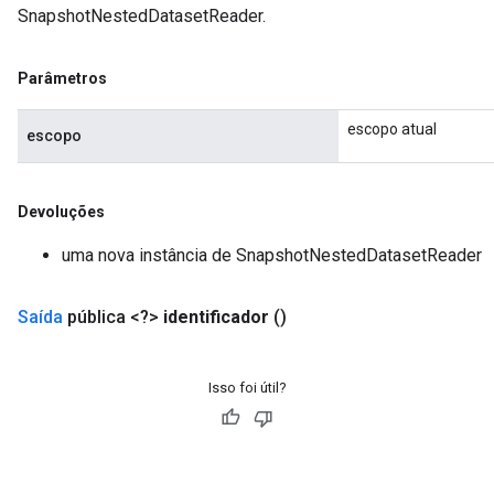
SnapshotNestedDatasetReader.
Parâmetros
escopo atual
escopo
Devoluções
uma nova instância de SnapshotNestedDatasetReader
Saída
pública <?>
identificador
()
Isso foi útil?
x