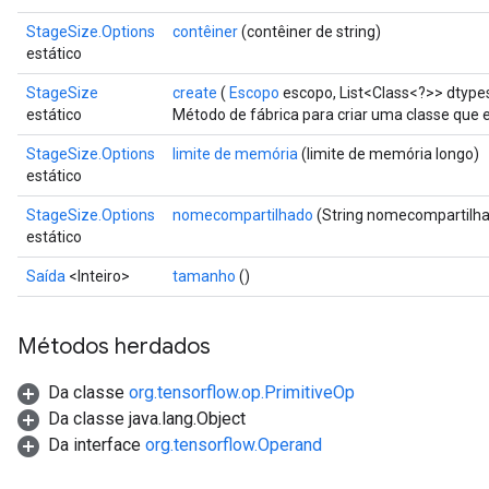
StageSize.Options
contêiner
(contêiner de string)
estático
StageSize
create
(
Escopo
escopo, List<Class<?>> dtype
estático
Método de fábrica para criar uma classe que
x
StageSize.Options
limite de memória
(limite de memória longo)
estático
StageSize.Options
nomecompartilhado
(String nomecompartilh
estático
Saída
<Inteiro>
tamanho
()
Métodos herdados
Da classe
org.tensorflow.op.PrimitiveOp
Da classe java.lang.Object
Da interface
org.tensorflow.Operand