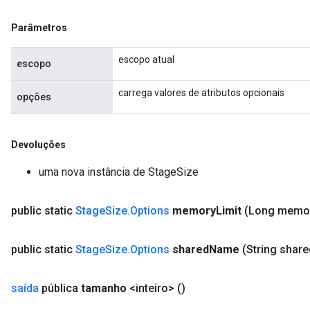
Parâmetros
escopo atual
escopo
carrega valores de atributos opcionais
opções
Devoluções
uma nova instância de StageSize
public static
Stage
Size
.
Options
memory
Limit
(Long memo
public static
Stage
Size
.
Options
shared
Name
(String share
saída
pública
tamanho
<inteiro>
()