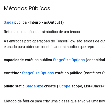
Métodos Públicos
Saída
pública <Inteiro>
as
Output
()
Retorna o identificador simbólico de um tensor.
As entradas para operações do TensorFlow são saídas de ou
é usado para obter um identificador simbólico que representa 
capacidade
estática pública
Stage
Size
.
Options
(capacidad
contêiner
Stage
Size
.
Options
estático público
(contêiner S
public static
Stage
Size
create
(
Scope
scope
,
List<Class<
Método de fábrica para criar uma classe que envolve uma no