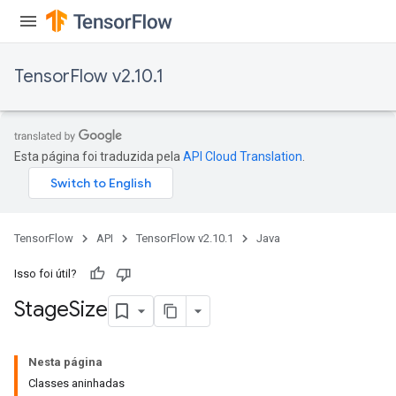
TensorFlow v2.10.1
Esta página foi traduzida pela
API Cloud Translation
.
TensorFlow
API
TensorFlow v2.10.1
Java
Isso foi útil?
Stage
Size
Nesta página
Classes aninhadas