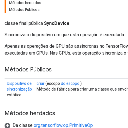
Métodos herdados
Métodos Públicos
classe final pública
SyncDevice
Sincroniza o dispositivo em que esta operação é executada.
Apenas as operações de GPU são assíncronas no TensorFlow e
executadas em GPUs. Nas GPUs, esta operação sincroniza o 
Métodos Públicos
Dispositivo de
criar
(escopo
do escopo
)
sincronização
Método de fábrica para criar uma classe que env
estático
Métodos herdados
Da classe
org.tensorflow.op.PrimitiveOp