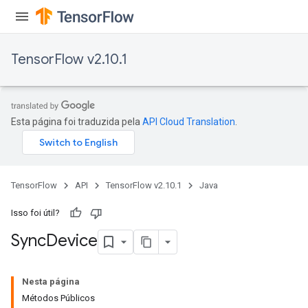
x
TensorFlow v2.10.1
Esta página foi traduzida pela
API Cloud Translation
.
TensorFlow
API
TensorFlow v2.10.1
Java
Isso foi útil?
Sync
Device
Nesta página
Métodos Públicos