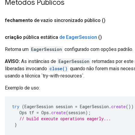
Métodos Públicos
fechamento
de vazio sincronizado público
()
criação
pública estática
de Eager
Session
()
Retorna um
EagerSession
configurado com opções padrão.
AVISO:
As instâncias de
EagerSession
retornadas por este
liberadas invocando
close()
quando não forem mais necessá
usando a técnica `try-with-resources`.
Exemplo de uso:
try
(
EagerSession
session
=
EagerSession
.
create
())
Ops
tf
=
Ops
.
create
(
session
);
// build execute operations eagerly...
}