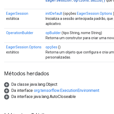
EagerSession.Options.build()
que 
EagerSession
initDefault
(opções
EagerSession.Options
estática
Inicializa a sessão antecipada padrão, que
aplicativo.
OperationBuilder
opBuilder
(tipo String, nome String)
Retorna um construtor para criar uma no
EagerSession.Options
opções
()
estático
Retorna um objeto que configura e cria u
personalizadas.
Métodos herdados
Da classe java.lang.Object
Da interface
org.tensorflow.ExecutionEnvironment
Da interface java.lang.AutoCloseable