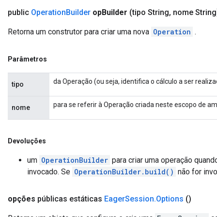
public
Operation
Builder
op
Builder
(tipo String
,
nome String
Retorna um construtor para criar uma nova
Operation
.
Parâmetros
da Operação (ou seja, identifica o cálculo a ser realiz
tipo
para se referir à Operação criada neste escopo de am
nome
Devoluções
um
OperationBuilder
para criar uma operação quan
invocado. Se
OperationBuilder.build()
não for inv
opções
públicas estáticas
Eager
Session
.
Options
()