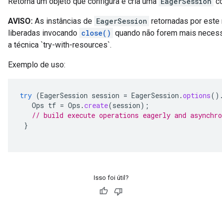
Retorna um objeto que configura e cria uma
EagerSession
co
AVISO:
As instâncias de
EagerSession
retornadas por este
liberadas invocando
close()
quando não forem mais necess
a técnica `try-with-resources`.
Exemplo de uso:
try
(
EagerSession
session
=
EagerSession
.
options
()
Ops
tf
=
Ops
.
create
(
session
);
// build execute operations eagerly and asynchro
}
Isso foi útil?