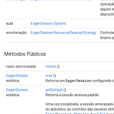
operaçã
alguns t
dispositi
aula
EagerSession.Options
enumeração
EagerSession.ResourceCleanupStrategy
Controla
limpos q
Métodos Públicos
vazio sincronizado
fechar
()
EagerSession
criar
()
EagerSession
estática
Retorna um
configurado 
EagerSession
getDefault
()
estática
Retorna a sessão ansiosa padrão
Uma vez inicializada, a sessão antecipada
do aplicativo, ao contrário das sessões ob