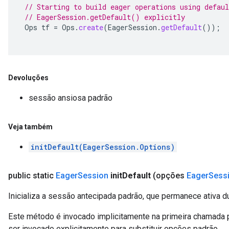
// Starting to build eager operations using defaul
// EagerSession.getDefault() explicitly
Ops
tf
=
Ops
.
create
(
EagerSession
.
getDefault
());
Devoluções
sessão ansiosa padrão
Veja também
initDefault(EagerSession.Options)
public static
Eager
Session
init
Default
(opções
Eager
Sess
Inicializa a sessão antecipada padrão, que permanece ativa dura
Este método é invocado implicitamente na primeira chamada
ser invocado explicitamente para substituir opções padrão.