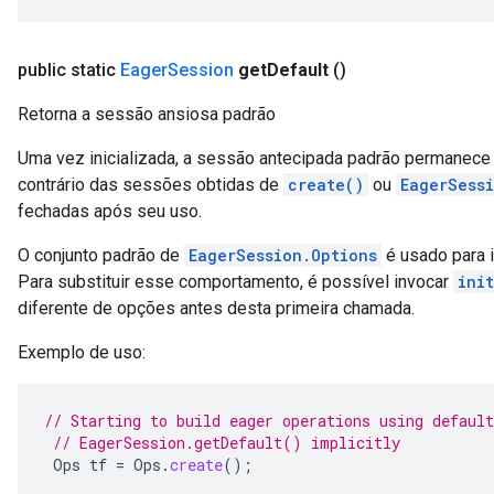
public static
Eager
Session
get
Default
()
Retorna a sessão ansiosa padrão
Uma vez inicializada, a sessão antecipada padrão permanece at
contrário das sessões obtidas de
create()
ou
EagerSess
fechadas após seu uso.
O conjunto padrão de
EagerSession.Options
é usado para i
Para substituir esse comportamento, é possível invocar
ini
diferente de opções antes desta primeira chamada.
Exemplo de uso:
// Starting to build eager operations using default
// EagerSession.getDefault() implicitly
Ops
tf
=
Ops
.
create
();