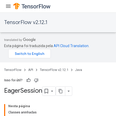
TensorFlow v2.12.1
Esta página foi traduzida pela
API Cloud Translation
.
TensorFlow
API
TensorFlow v2.12.1
Java
Isso foi útil?
Eager
Session
Nesta página
Classes aninhadas