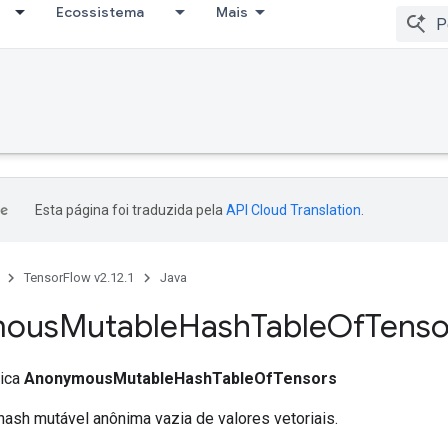
Ecossistema
Mais
Esta página foi traduzida pela
API Cloud Translation
.
TensorFlow v2.12.1
Java
mous
Mutable
Hash
Table
Of
Tenso
lica
AnonymousMutableHashTableOfTensors
hash mutável anônima vazia de valores vetoriais.