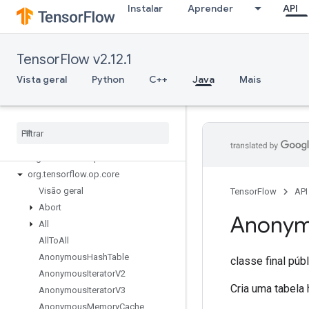
Instalar
Aprender
API
TensorFlow v2.12.1
Vista geral
Python
C++
Java
Mais
TensorFlow for Java
org
.
tensorflow
org
.
tensorflow
.
examples
org
.
tensorflow
.
op
org
.
tensorflow
.
op
.
annotation
org
.
tensorflow
.
op
.
core
Visão geral
TensorFlow
API
Abort
Anony
All
All
To
All
Anonymous
Hash
Table
classe final púb
Anonymous
Iterator
V2
Cria uma tabela 
Anonymous
Iterator
V3
Anonymous
Memory
Cache