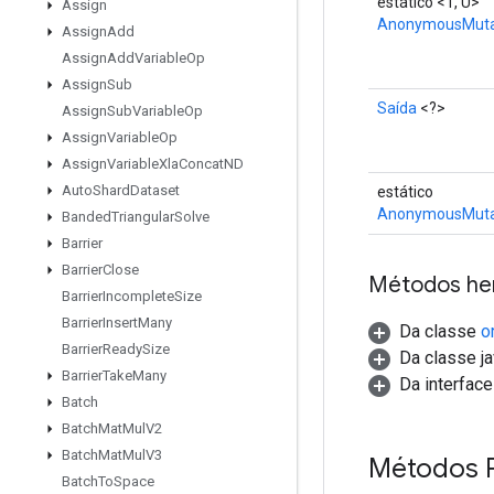
estático <T, U>
Assign
AnonymousMuta
Assign
Add
Assign
Add
Variable
Op
Assign
Sub
Saída
<?>
Assign
Sub
Variable
Op
Assign
Variable
Op
Assign
Variable
Xla
Concat
ND
Auto
Shard
Dataset
estático
AnonymousMutab
Banded
Triangular
Solve
Barrier
Barrier
Close
Métodos he
Barrier
Incomplete
Size
Barrier
Insert
Many
Da classe
o
Barrier
Ready
Size
Da classe ja
Barrier
Take
Many
Da interfac
Batch
Batch
Mat
Mul
V2
Batch
Mat
Mul
V3
Métodos 
Batch
To
Space