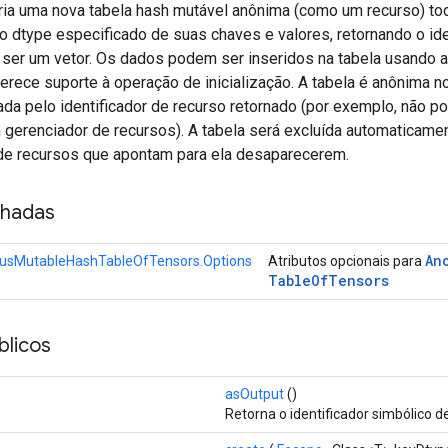
ria uma nova tabela hash mutável anônima (como um recurso) to
 dtype especificado de suas chaves e valores, retornando o ide
 ser um vetor. Os dados podem ser inseridos na tabela usando 
erece suporte à operação de inicialização. A tabela é anônima n
da pelo identificador de recurso retornado (por exemplo, não p
erenciador de recursos). A tabela será excluída automaticame
 de recursos que apontam para ela desaparecerem.
nhadas
An
sMutableHashTableOfTensors.Options
Atributos opcionais para
Table
Of
Tensors
licos
asOutput
()
Retorna o identificador simbólico d