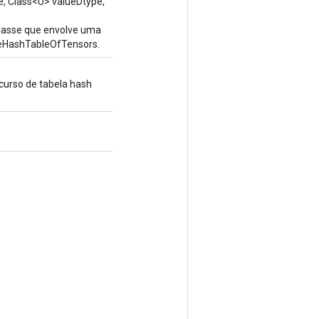
e, Class<U> valueDtype,
classe que envolve uma
HashTableOfTensors.
ecurso de tabela hash