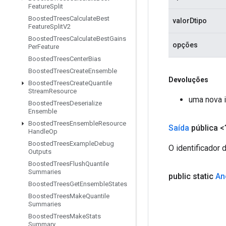
Feature
Split
Boosted
Trees
Calculate
Best
valorDtipo
Feature
Split
V2
Boosted
Trees
Calculate
Best
Gains
opções
Per
Feature
Boosted
Trees
Center
Bias
Boosted
Trees
Create
Ensemble
Devoluções
Boosted
Trees
Create
Quantile
Stream
Resource
uma nova 
Boosted
Trees
Deserialize
Ensemble
Boosted
Trees
Ensemble
Resource
Saída
pública <
Handle
Op
Boosted
Trees
Example
Debug
O identificador 
Outputs
Boosted
Trees
Flush
Quantile
Summaries
public static
An
Boosted
Trees
Get
Ensemble
States
Boosted
Trees
Make
Quantile
Summaries
Boosted
Trees
Make
Stats
Summary