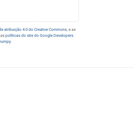
de atribuição 4.0 do Creative Commons
, e as
e as
políticas do site do Google Developers
.
 numpy
.