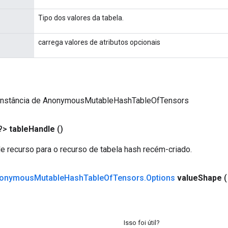
Tipo dos valores da tabela.
carrega valores de atributos opcionais
instância de AnonymousMutableHashTableOfTensors
?>
table
Handle
()
de recurso para o recurso de tabela hash recém-criado.
onymous
Mutable
Hash
Table
Of
Tensors
.
Options
value
Shape
Isso foi útil?