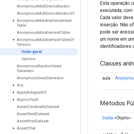
Esta operação c
Anonymous
Multi
Device
Iterator
executada, com o
Anonymous
Multi
Device
Iterator
V3
Cada valor deve
Anonymous
Mutable
Dense
Hash
inserção. Não of
Table
pode ser acessa
Anonymous
Mutable
Hash
Table
um nome em um g
Anonymous
Mutable
Hash
Table
Of
Tensors
identificadores
Visão geral
Options
Classes ani
Anonymous
Random
Seed
Generator
aula
Anonymou
Anonymous
Seed
Generator
Any
Apply
Adagrad
V2
Approx
Top
K
Métodos Púb
Assert
Cardinality
Dataset
Assert
Next
Dataset
Saída
<Objeto>
Assert
Prev
Dataset
Assert
That