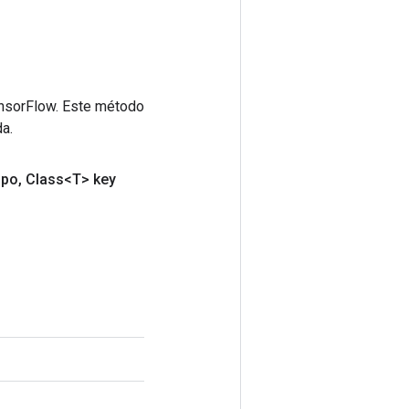
ensorFlow. Este método
a.
po
,
Class<T> key