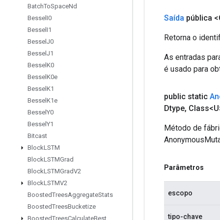
Batch
To
Space
Nd
Saída
pública <
Bessel
I0
Bessel
I1
Retorna o identi
Bessel
J0
Bessel
J1
As entradas par
Bessel
K0
é usado para obt
Bessel
K0e
Bessel
K1
public static
An
Bessel
K1e
Dtype
,
Class<U>
Bessel
Y0
Bessel
Y1
Método de fábri
Bitcast
AnonymousMuta
Block
LSTM
Block
LSTMGrad
Parâmetros
Block
LSTMGrad
V2
Block
LSTMV2
escopo
Boosted
Trees
Aggregate
Stats
Boosted
Trees
Bucketize
tipo-chave
Boosted
Trees
Calculate
Best