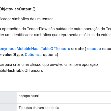
Objeto>
as
Output
()
ficador simbólico de um tensor.
a operações do TensorFlow são saídas de outra operação do T
er um identificador simbólico que representa o cálculo da entrad
onymous
Mutable
Hash
Table
Of
Tensors
create
(
escopo
esco
 value
Dtype
,
Options
.
.
.
options)
ca para criar uma classe que envolve uma nova operação
bleHashTableOfTensors.
escopo atual
Tipo das chaves da tabela.