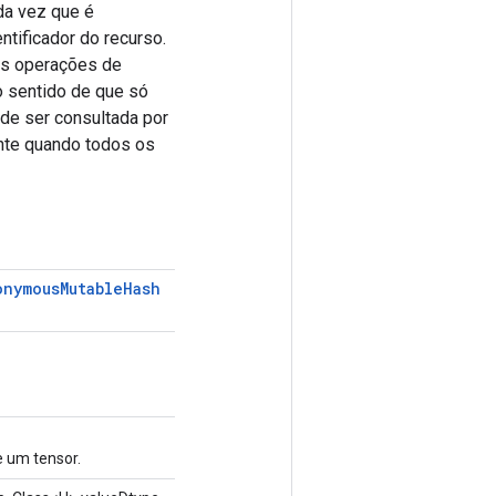
da vez que é
ntificador do recurso.
as operações de
o sentido de que só
ode ser consultada por
nte quando todos os
onymous
Mutable
Hash
e um tensor.