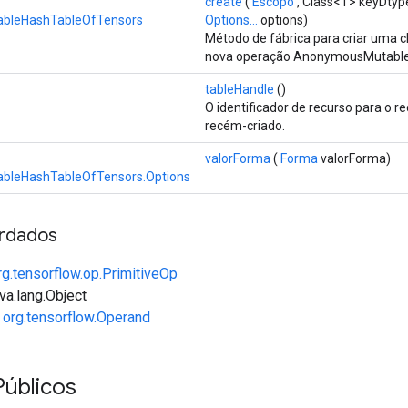
create
(
Escopo
, Class<T> keyDtyp
bleHashTableOfTensors
Options...
options)
Método de fábrica para criar uma 
nova operação AnonymousMutable
tableHandle
()
O identificador de recurso para o r
recém-criado.
valorForma
(
Forma
valorForma)
leHashTableOfTensors.Options
rdados
rg.tensorflow.op.PrimitiveOp
va.lang.Object
e
org.tensorflow.Operand
Públicos