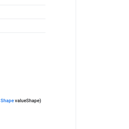
(
Shape
value
Shape)