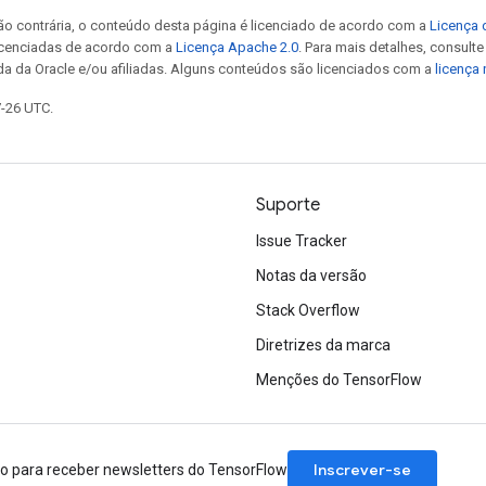
ão contrária, o conteúdo desta página é licenciado de acordo com a
Licença 
icenciadas de acordo com a
Licença Apache 2.0
. Para mais detalhes, consult
da da Oracle e/ou afiliadas. Alguns conteúdos são licenciados com a
licença
7-26 UTC.
Suporte
Issue Tracker
Notas da versão
Stack Overflow
Diretrizes da marca
Menções do TensorFlow
Inscrever-se
ão para receber newsletters do TensorFlow