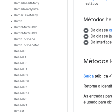
Barrier
Insert
Many
estático
Barrier
Ready
Size
Barrier
Take
Many
Métodos he
Batch
Batch
Mat
Mul
V2
Da classe
o
Batch
Mat
Mul
V3
Da classe ja
Batch
To
Space
Da interfac
Batch
To
Space
Nd
Bessel
I0
Bessel
I1
Métodos 
Bessel
J0
Bessel
J1
Bessel
K0
Saída
pública <
Bessel
K0e
Retorna o identi
Bessel
K1
Bessel
K1e
As entradas par
Bessel
Y0
é usado para obt
Bessel
Y1
Bitcast