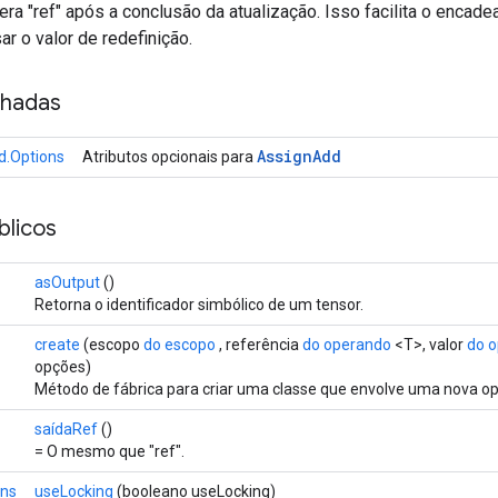
era "ref" após a conclusão da atualização. Isso facilita o enca
r o valor de redefinição.
nhadas
Assign
Add
d.Options
Atributos opcionais para
licos
asOutput
()
Retorna o identificador simbólico de um tensor.
create
(escopo
do escopo
, referência
do operando
<T>, valor
do 
opções)
Método de fábrica para criar uma classe que envolve uma nova o
saídaRef
()
= O mesmo que "ref".
ons
useLocking
(booleano useLocking)