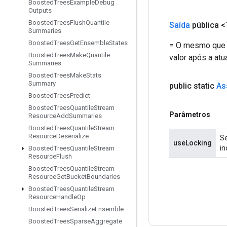
Boosted
Trees
Example
Debug
Outputs
Boosted
Trees
Flush
Quantile
Saída
pública <
Summaries
Boosted
Trees
Get
Ensemble
States
= O mesmo que "
Boosted
Trees
Make
Quantile
valor após a atu
Summaries
Boosted
Trees
Make
Stats
Summary
public static
As
Boosted
Trees
Predict
Boosted
Trees
Quantile
Stream
Parâmetros
Resource
Add
Summaries
Boosted
Trees
Quantile
Stream
Resource
Deserialize
Se
useLocking
in
Boosted
Trees
Quantile
Stream
Resource
Flush
Boosted
Trees
Quantile
Stream
Resource
Get
Bucket
Boundaries
Boosted
Trees
Quantile
Stream
Resource
Handle
Op
Boosted
Trees
Serialize
Ensemble
Boosted
Trees
Sparse
Aggregate