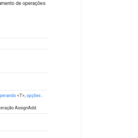
deamento de operações
operando
<T>,
opções...
peração AssignAdd.