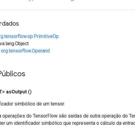
rdados
rg.tensorflow.op.PrimitiveOp
va.lang.Object
e
org.tensorflow.Operand
Públicos
T>
as
Output
()
ficador simbólico de um tensor.
a operações do TensorFlow são saídas de outra operação do T
er um identificador simbólico que representa o cálculo da entrad