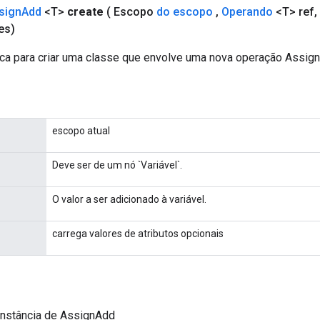
sign
Add
<T>
create
( Escopo
do escopo
,
Operando
<T> ref
,
es)
ca para criar uma classe que envolve uma nova operação Assig
escopo atual
Deve ser de um nó `Variável`.
O valor a ser adicionado à variável.
carrega valores de atributos opcionais
instância de AssignAdd