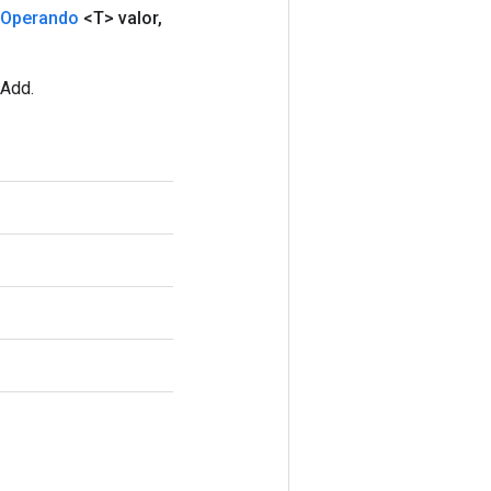
Operando
<T> valor
,
nAdd.