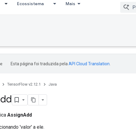
Ecossistema
Mais
Esta página foi traduzida pela
API Cloud Translation
.
TensorFlow v2.12.1
Java
dd
lica
AssignAdd
icionando 'valor' a ele.