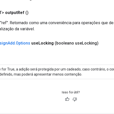
T>
output
Ref
()
ref". Retornado como uma conveniência para operações que de
alização da variável.
sign
Add
.
Options
use
Locking
(booleano use
Locking)
 for True, a adição será protegida por um cadeado; caso contrário, o 
definido, mas poderá apresentar menos contenção.
Isso foi útil?