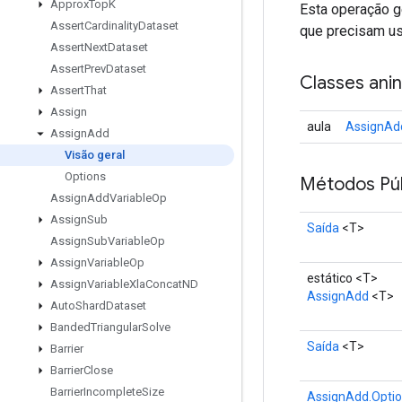
Approx
Top
K
Esta operação g
Assert
Cardinality
Dataset
que precisam usa
Assert
Next
Dataset
Assert
Prev
Dataset
Classes ani
Assert
That
Assign
aula
AssignAd
Assign
Add
Visão geral
Options
Métodos Púb
Assign
Add
Variable
Op
Assign
Sub
Saída
<T>
Assign
Sub
Variable
Op
Assign
Variable
Op
estático <T>
Assign
Variable
Xla
Concat
ND
AssignAdd
<T>
Auto
Shard
Dataset
Banded
Triangular
Solve
Saída
<T>
Barrier
Barrier
Close
Barrier
Incomplete
Size
AssignAdd.Opti