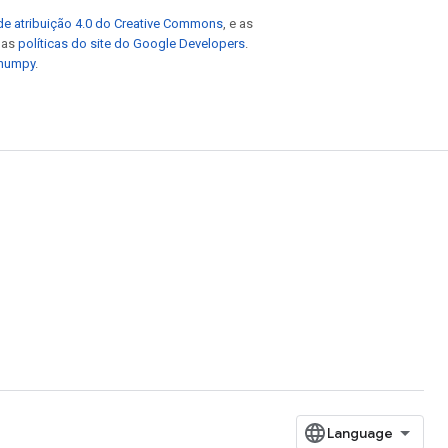
de atribuição 4.0 do Creative Commons
, e as
e as
políticas do site do Google Developers
.
 numpy
.