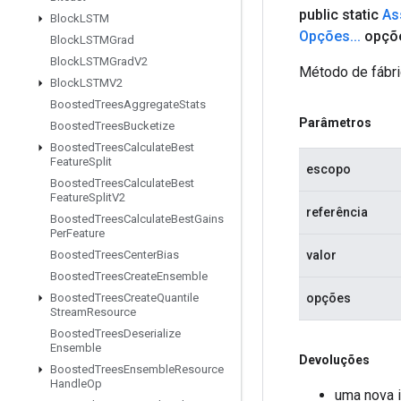
public static
As
Block
LSTM
Opções
.
.
.
opçõ
Block
LSTMGrad
Block
LSTMGrad
V2
Método de fábri
Block
LSTMV2
Boosted
Trees
Aggregate
Stats
Parâmetros
Boosted
Trees
Bucketize
Boosted
Trees
Calculate
Best
Feature
Split
escopo
Boosted
Trees
Calculate
Best
Feature
Split
V2
referência
Boosted
Trees
Calculate
Best
Gains
Per
Feature
valor
Boosted
Trees
Center
Bias
Boosted
Trees
Create
Ensemble
opções
Boosted
Trees
Create
Quantile
Stream
Resource
Boosted
Trees
Deserialize
Ensemble
Devoluções
Boosted
Trees
Ensemble
Resource
Handle
Op
uma nova 