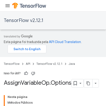
rs
TensorFlow v2.12.1
Esta página foi traduzida pela
API Cloud Translation
.
TensorFlow
API
TensorFlow v2.12.1
Java
Isso foi útil?
Assign
Variable
Op
.
Options
Nesta página
Métodos Públicos