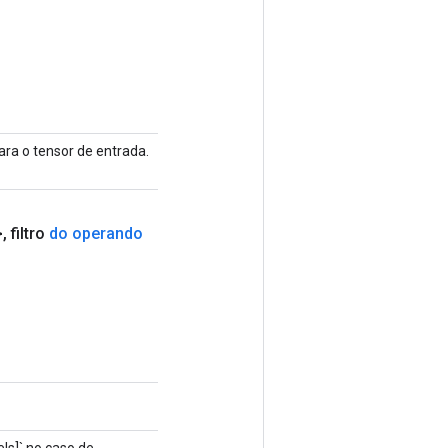
ara o tensor de entrada.
>
,
filtro
do operando
ls]` no caso de