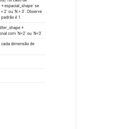
 + espacial_shape` se
 2` ou `N = 3`. Observe
 padrão é 1.
ilter_shape +
onal com `N=2` ou `N=3`.
ra cada dimensão de