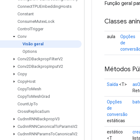
Função geral par
Connect
TPUEmbedding
Hosts
Constant
Classes ani
Consume
Mutex
Lock
Control
Trigger
aula
Opções
Conv
de
Visão geral
conversã
Options
Conv2DBackprop
Filter
V2
Conv2DBackprop
Input
V2
Métodos Púb
Copy
Copy
Host
Saída
<T>
asO
Copy
To
Mesh
Ret
Copy
To
Mesh
Grad
Opções
bat
Count
Up
To
de
Cross
Replica
Sum
conversão
Cudnn
RNNBackprop
V3
estáticas
Cudnn
RNNCanonical
To
Params
V2
estático
cre
Cudnn
RNNParams
To
Canonical
V2
<T
lis