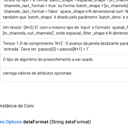
`channels_last_format = true` ou forma `batch_shape + [in_channels]
`channels_last_format = false`. space_shape é N-dimensional com `N =
também que `batch_shape` é ditado pelo parâmetro `batch_dims` e o
Um tensor `(N+2)-D` com o mesmo tipo de `input` e formato `spatial_f
[in_channels, out_channels]`, onde espacial_filter_shape é N-dimensi
Tensor 1-D de comprimento `N+2`. O avanço da janela deslizante pa
`entrada`. Deve ter `passos[0] = passos[N+1] = 1`.
O tipo de algoritmo de preenchimento a ser usado.
carrega valores de atributos opcionais
instância de Conv
nv
.
Options
data
Format
(String data
Format)