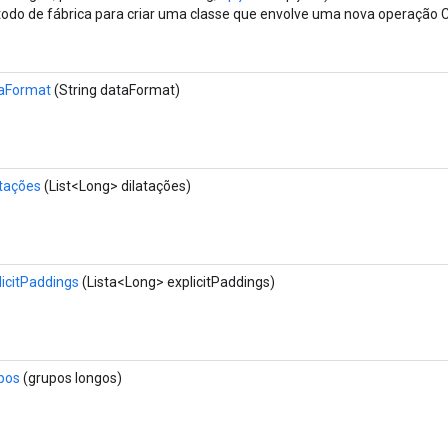
odo de fábrica para criar uma classe que envolve uma nova operação 
aFormat
(String dataFormat)
atações
(List<Long> dilatações)
licitPaddings
(Lista<Long> explicitPaddings)
pos
(grupos longos)