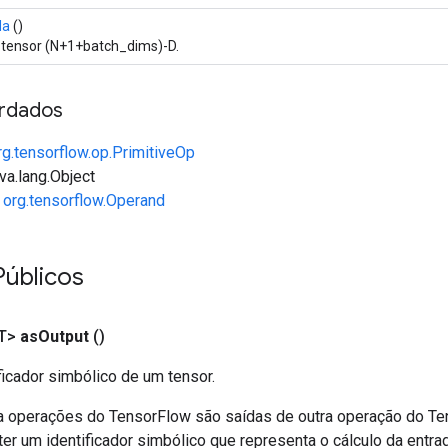
da
()
tensor (N+1+batch_dims)-D.
rdados
rg.tensorflow.op.PrimitiveOp
va.lang.Object
e
org.tensorflow.Operand
Públicos
T>
as
Output
()
ficador simbólico de um tensor.
a operações do TensorFlow são saídas de outra operação do T
er um identificador simbólico que representa o cálculo da entrad