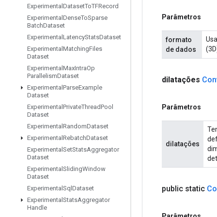
Experimental
Dataset
To
TFRecord
Parâmetros
Experimental
Dense
To
Sparse
Batch
Dataset
Experimental
Latency
Stats
Dataset
Usa
formato
(3D
Experimental
Matching
Files
de dados
Dataset
Experimental
Max
Intra
Op
Parallelism
Dataset
dilatações
Con
Experimental
Parse
Example
Dataset
Parâmetros
Experimental
Private
Thread
Pool
Dataset
Experimental
Random
Dataset
Ten
Experimental
Rebatch
Dataset
def
dilatações
dim
Experimental
Set
Stats
Aggregator
Dataset
det
Experimental
Sliding
Window
Dataset
public static
Co
Experimental
Sql
Dataset
Experimental
Stats
Aggregator
Handle
Parâmetros