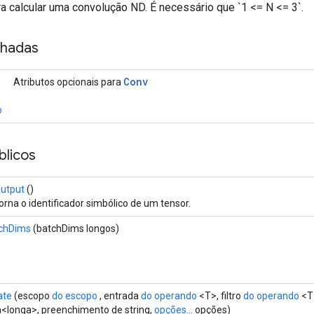
a calcular uma convolução ND. É necessário que `1 <= N <= 3`.
nhadas
Conv
Atributos opcionais para
o
licos
utput
()
orna o identificador simbólico de um tensor.
chDims
(batchDims longos)
ate
(escopo
do escopo
, entrada
do operando
<T>, filtro
do operando
<T>
ta<longa>, preenchimento de string,
opções...
opções)