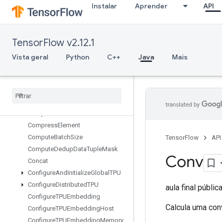
CollectiveGatherV2
Instalar
Aprender
API
CollectiveInitializeCommunicator
CollectivePermute
CollectiveReduceScatterV2
TensorFlow v2.12.1
CollectiveReduceV2
Vista geral
Python
C++
Java
Mais
CollectiveReduceV3
Combined
Non
Max
Suppression
Composite
Tensor
Variant
From
Components
Composite
Tensor
Variant
To
Components
Compress
Element
Compute
Batch
Size
TensorFlow
API
Compute
Dedup
Data
Tuple
Mask
Conv
Concat
Configure
And
Initialize
Global
TPU
Configure
Distributed
TPU
aula final públic
Configure
TPUEmbedding
Calcula uma con
Configure
TPUEmbedding
Host
Configure
TPUEmbedding
Memory