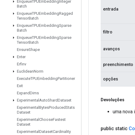
Enqueue
TPUEmbedding
Integer
Batch
entrada
Enqueue
TPUEmbedding
Ragged
Tensor
Batch
Enqueue
TPUEmbedding
Sparse
Batch
filtro
Enqueue
TPUEmbedding
Sparse
Tensor
Batch
avanços
Ensure
Shape
Enter
Erfinv
preenchimento
Euclidean
Norm
Execute
TPUEmbedding
Partitioner
opções
Exit
Expand
Dims
Devoluções
Experimental
Auto
Shard
Dataset
Experimental
Bytes
Produced
Stats
uma nova 
Dataset
Experimental
Choose
Fastest
Dataset
public static
Co
Experimental
Dataset
Cardinality