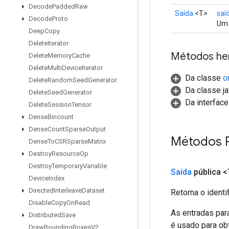
Decode
Padded
Raw
Saída
<T>
saí
Decode
Proto
Um 
Deep
Copy
Delete
Iterator
Métodos he
Delete
Memory
Cache
Delete
Multi
Device
Iterator
Da classe
o
Delete
Random
Seed
Generator
Da classe ja
Delete
Seed
Generator
Da interfac
Delete
Session
Tensor
Dense
Bincount
Dense
Count
Sparse
Output
Métodos 
Dense
To
CSRSparse
Matrix
Destroy
Resource
Op
Destroy
Temporary
Variable
Saída
pública <
Device
Index
Directed
Interleave
Dataset
Retorna o identi
Disable
Copy
On
Read
As entradas par
Distributed
Save
é usado para obt
Draw
Bounding
Boxes
V2