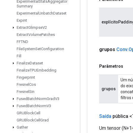
Experimental
Stats
Aggregator
Summary
Experimental
Unbatch
Dataset
Expint
explícitoPaddin
Extract
Glimpse
V2
Extract
Volume
Patches
FFTND
grupos
Conv
.
O
File
System
Set
Configuration
Fill
Finalize
Dataset
Parâmetros
Finalize
TPUEmbedding
Fingerprint
Um núm
Fresnel
Cos
do eix
grupos
concat
Fresnel
Sin
filtros
Fused
Batch
Norm
Grad
V3
Fused
Batch
Norm
V3
GRUBlock
Cell
Saída
pública <
GRUBlock
Cell
Grad
Gather
Um tensor (N+1+