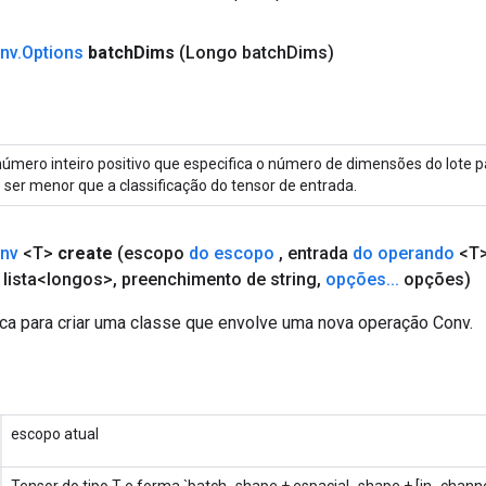
nv
.
Options
batch
Dims
(Longo batch
Dims)
úmero inteiro positivo que especifica o número de dimensões do lote p
 ser menor que a classificação do tensor de entrada.
nv
<T>
create
(escopo
do escopo
,
entrada
do operando
<T
lista<longos>
,
preenchimento de string
,
opções
.
.
.
opções)
ca para criar uma classe que envolve uma nova operação Conv.
escopo atual
Tensor do tipo T e forma `batch_shape + espacial_shape + [in_channe