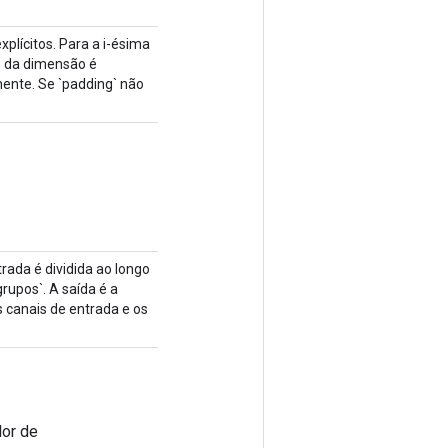
xplícitos. Para a i-ésima
s da dimensão é
vamente. Se `padding` não
rada é dividida ao longo
rupos`. A saída é a
 canais de entrada e os
lor de