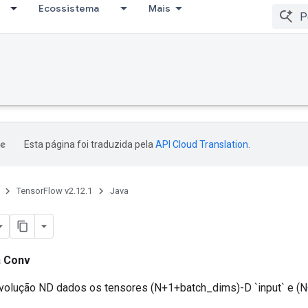
Ecossistema
Mais
Esta página foi traduzida pela
API Cloud Translation
.
TensorFlow v2.12.1
Java
a
Conv
volução ND dados os tensores (N+1+batch_dims)-D `input` e (N+2