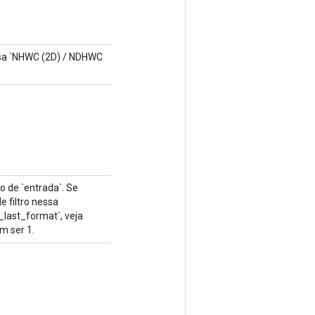
usa `NHWC (2D) / NDHWC
o de `entrada`. Se
e filtro nessa
last_format`, veja
m ser 1.