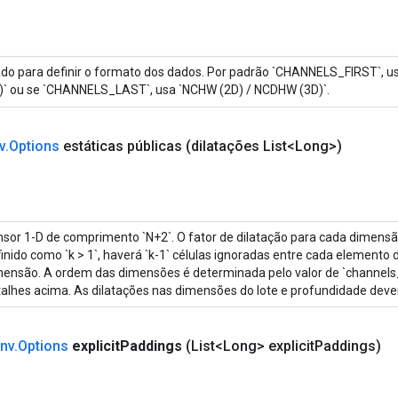
do para definir o formato dos dados. Por padrão `CHANNELS_FIRST`, 
)` ou se `CHANNELS_LAST`, usa `NCHW (2D) / NCDHW (3D)`.
v
.
Options
estáticas públicas
(dilatações List<Long>)
sor 1-D de comprimento `N+2`. O fator de dilatação para cada dimensã
inido como `k > 1`, haverá `k-1` células ignoradas entre cada elemento d
ensão. A ordem das dimensões é determinada pelo valor de `channels_
alhes acima. As dilatações nas dimensões do lote e profundidade deve
nv
.
Options
explicit
Paddings
(List<Long> explicit
Paddings)