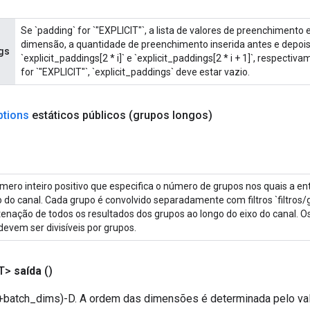
Se `padding` for `"EXPLICIT"`, a lista de valores de preenchimento e
dimensão, a quantidade de preenchimento inserida antes e depoi
gs
`explicit_paddings[2 * i]` e `explicit_paddings[2 * i + 1]`, respecti
for `"EXPLICIT"`, `explicit_paddings` deve estar vazio.
ptions
estáticos públicos
(grupos longos)
ero inteiro positivo que especifica o número de grupos nos quais a ent
o do canal. Cada grupo é convolvido separadamente com filtros `filtros/g
enação de todos os resultados dos grupos ao longo do eixo do canal. Os
 devem ser divisíveis por grupos.
T>
saída
()
batch_dims)-D. A ordem das dimensões é determinada pelo va