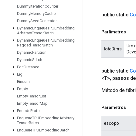
Dummy
Iteration
Counter
Dummy
Memory
Cache
public static
Co
Dummy
Seed
Generator
Dynamic
Enqueue
TPUEmbedding
Parâmetros
Arbitrary
Tensor
Batch
Dynamic
Enqueue
TPUEmbedding
Ragged
Tensor
Batch
Um n
loteDims
Deve
Dynamic
Partition
Dynamic
Stitch
Edit
Distance
public static
Co
Eig
<T>
,
passos de 
Einsum
Empty
Método de fábri
Empty
Tensor
List
Empty
Tensor
Map
Parâmetros
Encode
Proto
Enqueue
TPUEmbedding
Arbitrary
Tensor
Batch
escopo
Enqueue
TPUEmbedding
Batch