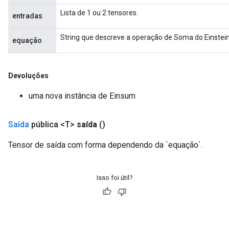
Lista de 1 ou 2 tensores.
entradas
String que descreve a operação de Soma do Einstei
equação
Devoluções
uma nova instância de Einsum
Saída
pública <T>
saída
()
Tensor de saída com forma dependendo da `equação`.
rs
mParameters
Isso foi útil?
rs
Parameters
rParameters
Parameters