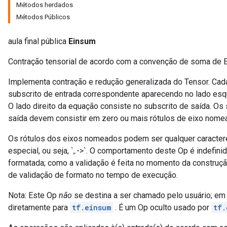
Métodos herdados
Métodos Públicos
aula final pública
Einsum
rBatch
Contração tensorial de acordo com a convenção de soma de E
Implementa contração e redução generalizada do Tensor. Cad
subscrito de entrada correspondente aparecendo no lado esqu
Batch
O lado direito da equação consiste no subscrito de saída. Os 
saída devem consistir em zero ou mais rótulos de eixo nomead
atch
Os rótulos dos eixos nomeados podem ser qualquer caractere
especial, ou seja, `,.->`. O comportamento deste Op é indefi
formatada; como a validação é feita no momento da construçã
de validação de formato no tempo de execução.
Nota: Este Op
não
se destina a ser chamado pelo usuário; em 
diretamente para
tf.einsum
. É um Op oculto usado por
tf.