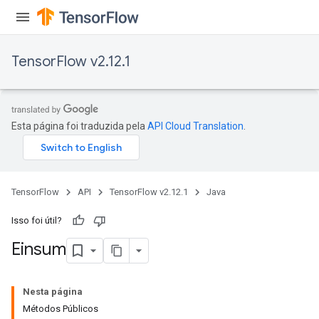
TensorFlow v2.12.1
Esta página foi traduzida pela
API Cloud Translation
.
TensorFlow
API
TensorFlow v2.12.1
Java
ryTensorBatch
Isso foi útil?
dTensorBatch
Einsum
Nesta página
Métodos Públicos