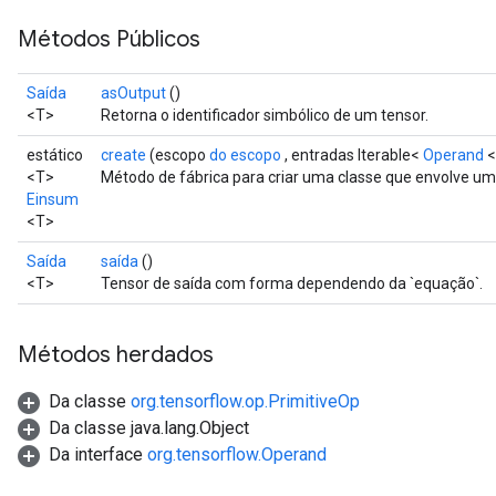
Métodos Públicos
Saída
asOutput
()
<T>
Retorna o identificador simbólico de um tensor.
estático
create
(escopo
do escopo
, entradas Iterable<
Operand
<
<T>
Método de fábrica para criar uma classe que envolve u
Einsum
<T>
Saída
saída
()
<T>
Tensor de saída com forma dependendo da `equação`.
Métodos herdados
Da classe
org.tensorflow.op.PrimitiveOp
Da classe java.lang.Object
Da interface
org.tensorflow.Operand