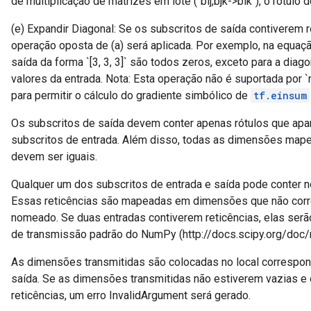
de multiplicação de matrizes em lote (`bij,bjk->bik`), o rótulo do
(e) Expandir Diagonal: Se os subscritos de saída contiverem ró
operação oposta de (a) será aplicada. Por exemplo, na equação `
saída da forma `[3, 3, 3]` são todos zeros, exceto para a dia
valores da entrada. Nota: Esta operação não é suportada por 
para permitir o cálculo do gradiente simbólico de
tf.einsum
Os subscritos de saída devem conter apenas rótulos que a
subscritos de entrada. Além disso, todas as dimensões map
devem ser iguais.
Qualquer um dos subscritos de entrada e saída pode conter no 
Essas reticências são mapeadas em dimensões que não corr
nomeado. Se duas entradas contiverem reticências, elas serã
de transmissão padrão do NumPy (http://docs.scipy.org/doc/
As dimensões transmitidas são colocadas no local correspon
saída. Se as dimensões transmitidas não estiverem vazias e 
reticências, um erro InvalidArgument será gerado.