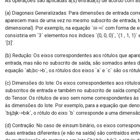
As operações são aplicadas à(s) entrada(s) de acordo com as
(a) Diagonais Generalizadas: Para dimensões de entrada corr
aparecem mais de uma vez no mesmo subscrito de entrada, t
dimensional). Por exemplo, na equação `iii->i` com forma de ent
consistiria em `3` elementos nos índices `(0, 0, 0)`, `(1 , 1, 1)`
`[3]`.
(b) Redução: Os eixos correspondentes aos rótulos que apa
entrada, mas não no subscrito de saída, são somados antes d
equação `ab,bc->b`, os rótulos dos eixos `a` e `c` são os rótu
(c) Dimensões do lote: Os eixos correspondentes aos rótul
subscritos de entrada e também no subscrito de saída comp
do Tensor. Os rótulos de eixo sem nome correspondentes às r
às dimensões do lote. Por exemplo, para a equação que denot
`bij,bjk->bik`, o rótulo do eixo `b` corresponde a uma dimensão
(d) Contração: No caso de einsum binário, os eixos corresp
duas entradas diferentes (e não na saída) são contraídos en