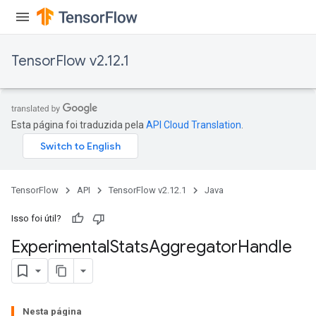
TensorFlow v2.12.1
Esta página foi traduzida pela
API Cloud Translation
.
TensorFlow
API
TensorFlow v2.12.1
Java
Isso foi útil?
Experimental
Stats
Aggregator
Handle
Nesta página