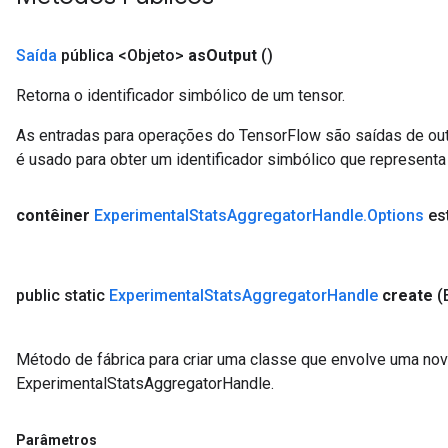
Saída
pública <Objeto>
as
Output
()
Retorna o identificador simbólico de um tensor.
As entradas para operações do TensorFlow são saídas de ou
é usado para obter um identificador simbólico que representa 
contêiner
Experimental
Stats
Aggregator
Handle
.
Options
est
public static
Experimental
Stats
Aggregator
Handle
create
(
Método de fábrica para criar uma classe que envolve uma no
ExperimentalStatsAggregatorHandle.
Parâmetros