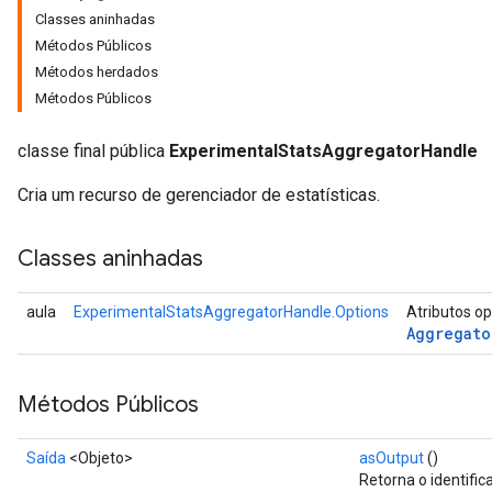
Classes aninhadas
Métodos Públicos
Métodos herdados
Métodos Públicos
classe final pública
ExperimentalStatsAggregatorHandle
Cria um recurso de gerenciador de estatísticas.
Classes aninhadas
aula
ExperimentalStatsAggregatorHandle.Options
Atributos o
Aggregato
Métodos Públicos
Saída
<Objeto>
asOutput
()
Retorna o identific