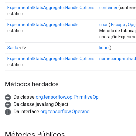
ExperimentalStatsAggregatorHandle.Options
contêiner
(contêine
estático
ExperimentalStatsAggregatorHandle
criar
(
Escopo
,
Opçõ
estático
Método de fábrica 
operação Experime
Saída
<?>
lidar
()
ExperimentalStatsAggregatorHandle.Options
nomecompartilha
estático
Métodos herdados
Da classe
org.tensorflow.op.PrimitiveOp
Da classe java.lang.Object
Da interface
org.tensorflow.Operand
Métodos Públicos