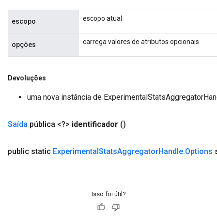
escopo atual
escopo
carrega valores de atributos opcionais
opções
Devoluções
uma nova instância de ExperimentalStatsAggregatorHan
Saída
pública <?>
identificador
()
rs
mParameters
public static
Experimental
Stats
Aggregator
Handle
.
Options
rs
Parameters
rParameters
Isso foi útil?
Parameters
ters