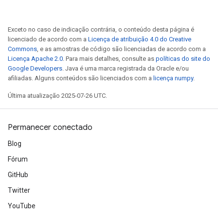
arameters
meters
Exceto no caso de indicação contrária, o conteúdo desta página é
rs
licenciado de acordo com a
Licença de atribuição 4.0 do Creative
tDescentParameters
Commons
, e as amostras de código são licenciadas de acordo com a
Licença Apache 2.0
. Para mais detalhes, consulte as
políticas do site do
Google Developers
. Java é uma marca registrada da Oracle e/ou
afiliadas. Alguns conteúdos são licenciados com a
licença numpy
.
Última atualização 2025-07-26 UTC.
Permanecer conectado
Blog
Fórum
GitHub
Twitter
YouTube