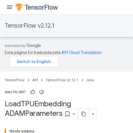
TensorFlow v2.12.1
Esta página foi traduzida pela
API Cloud Translation
.
TensorFlow
API
TensorFlow v2.12.1
Java
Isso foi útil?
Load
TPUEmbedding
ADAMParameters
Nesta página