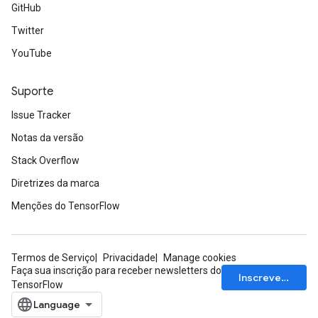
GitHub
Twitter
YouTube
ize
Suporte
Issue Tracker
Notas da versão
Stack Overflow
Requantize
ize
Diretrizes da marca
AndReluAndRequantize
Menções do TensorFlow
u
uAndRequantize
Termos de Serviço
Privacidade
Manage cookies
Faça sua inscrição para receber newsletters do
Inscrever-se
AndRelu
TensorFlow
AndReluAndRequantize