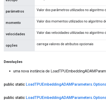
escopo
Valor dos parâmetros utilizados no algoritmo
parâmetros
Valor dos momentos utilizados no algoritmo 
momento
Valor das velocidades utilizadas no algoritm
velocidades
carrega valores de atributos opcionais
opções
Devoluções
uma nova instância de LoadTPUEmbeddingADAMParam
public static
Load
TPUEmbedding
ADAMParameters
.
Option
public static
Load
TPUEmbedding
ADAMParameters
.
Option