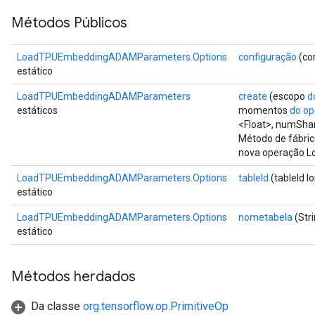
Métodos Públicos
LoadTPUEmbeddingADAMParameters.Options
configuração
(con
estático
LoadTPUEmbeddingADAMParameters
create
(escopo
d
estáticos
momentos
do o
<Float>, numShar
Método de fábric
nova operação 
LoadTPUEmbeddingADAMParameters.Options
tableId
(tableId l
estático
LoadTPUEmbeddingADAMParameters.Options
nometabela
(Str
estático
Métodos herdados
Da classe
org.tensorflow.op.PrimitiveOp