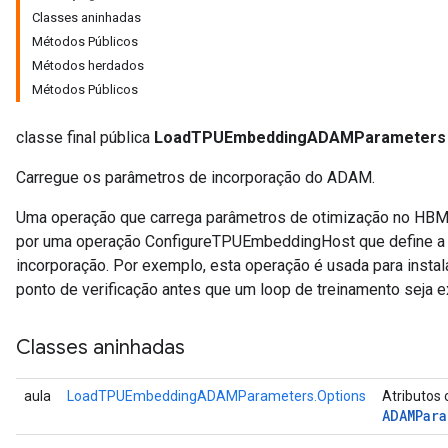
Classes aninhadas
Métodos Públicos
rs
Métodos herdados
mParameters
Métodos Públicos
rs
Parameters
classe final pública
LoadTPUEmbeddingADAMParameters
rParameters
Carregue os parâmetros de incorporação do ADAM.
Parameters
ters
Uma operação que carrega parâmetros de otimização no HBM 
arameters
por uma operação ConfigureTPUEmbeddingHost que define a c
meters
incorporação. Por exemplo, esta operação é usada para insta
rs
ponto de verificação antes que um loop de treinamento seja 
tDescentParameters
Classes aninhadas
aula
LoadTPUEmbeddingADAMParameters.Options
Atributos 
ADAMPar