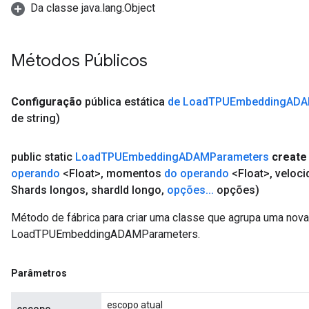
Da classe java.lang.Object
Métodos Públicos
Configuração
pública estática
de Load
TPUEmbedding
ADA
de string)
public static
Load
TPUEmbedding
ADAMParameters
create
operando
<Float>
,
momentos
do operando
<Float>
,
veloci
Shards longos
,
shard
Id longo
,
opções
.
.
.
opções)
Método de fábrica para criar uma classe que agrupa uma nov
LoadTPUEmbeddingADAMParameters.
Parâmetros
escopo atual