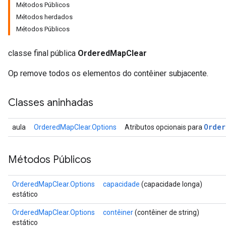
Métodos Públicos
Métodos herdados
Métodos Públicos
classe final pública
OrderedMapClear
Op remove todos os elementos do contêiner subjacente.
Classes aninhadas
Order
aula
OrderedMapClear.Options
Atributos opcionais para
Métodos Públicos
OrderedMapClear.Options
capacidade
(capacidade longa)
estático
OrderedMapClear.Options
contêiner
(contêiner de string)
estático