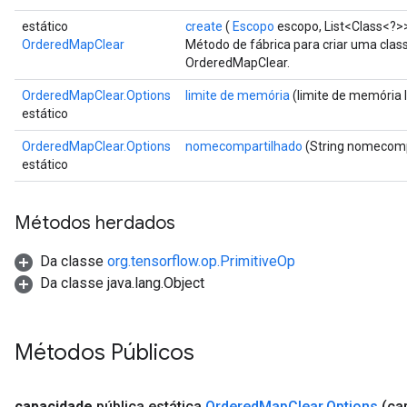
estático
create
(
Escopo
escopo, List<Class<?>
OrderedMapClear
Método de fábrica para criar uma cla
OrderedMapClear.
OrderedMapClear.Options
limite de memória
(limite de memória 
estático
OrderedMapClear.Options
nomecompartilhado
(String nomecomp
estático
Métodos herdados
Da classe
org.tensorflow.op.PrimitiveOp
Da classe java.lang.Object
ize
Métodos Públicos
capacidade
pública estática
Ordered
Map
Clear
.
Options
(ca