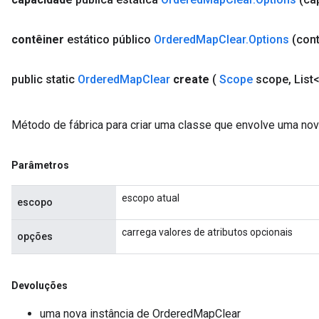
Requantize
ize
contêiner
estático público
Ordered
Map
Clear
.
Options
(cont
AndReluAndRequantize
u
public static
Ordered
Map
Clear
create
(
Scope
scope
,
List
uAndRequantize
Método de fábrica para criar uma classe que envolve uma no
AndRelu
AndReluAndRequantize
Parâmetros
ize
escopo atual
escopo
Requantize
carrega valores de atributos opcionais
ize
opções
Devoluções
uma nova instância de OrderedMapClear