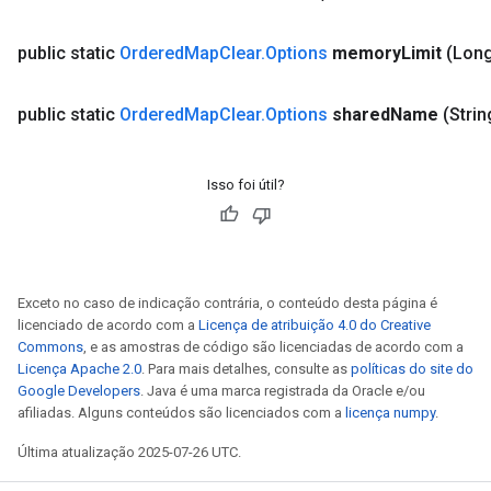
public static
Ordered
Map
Clear
.
Options
memory
Limit
(Lon
public static
Ordered
Map
Clear
.
Options
shared
Name
(Stri
Isso foi útil?
Exceto no caso de indicação contrária, o conteúdo desta página é
licenciado de acordo com a
Licença de atribuição 4.0 do Creative
Commons
, e as amostras de código são licenciadas de acordo com a
Licença Apache 2.0
. Para mais detalhes, consulte as
políticas do site do
Google Developers
. Java é uma marca registrada da Oracle e/ou
afiliadas. Alguns conteúdos são licenciados com a
licença numpy
.
Última atualização 2025-07-26 UTC.