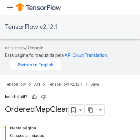
TensorFlow v2.12.1
Esta página foi traduzida pela
API Cloud Translation
.
TensorFlow
API
TensorFlow v2.12.1
Java
Isso foi útil?
Ordered
Map
Clear
Nesta página
Classes aninhadas