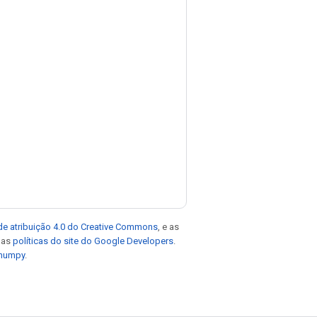
de atribuição 4.0 do Creative Commons
, e as
e as
políticas do site do Google Developers
.
 numpy
.