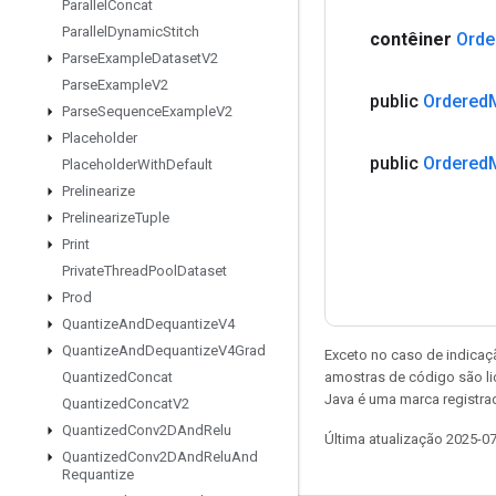
Parallel
Concat
Parallel
Dynamic
Stitch
contêiner
Orde
Parse
Example
Dataset
V2
Parse
Example
V2
public
Ordered
Parse
Sequence
Example
V2
Placeholder
public
Ordered
Placeholder
With
Default
Prelinearize
Prelinearize
Tuple
Print
Private
Thread
Pool
Dataset
Prod
Quantize
And
Dequantize
V4
Quantize
And
Dequantize
V4Grad
Exceto no caso de indicaç
amostras de código são l
Quantized
Concat
Java é uma marca registra
Quantized
Concat
V2
Quantized
Conv2DAnd
Relu
Última atualização 2025-0
Quantized
Conv2DAnd
Relu
And
Requantize