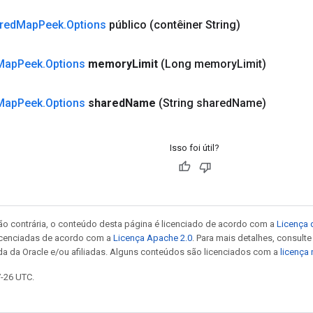
red
Map
Peek
.
Options
público
(contêiner String)
Map
Peek
.
Options
memory
Limit
(Long memory
Limit)
Map
Peek
.
Options
shared
Name
(String shared
Name)
Isso foi útil?
ão contrária, o conteúdo desta página é licenciado de acordo com a
Licença 
icenciadas de acordo com a
Licença Apache 2.0
. Para mais detalhes, consult
da da Oracle e/ou afiliadas. Alguns conteúdos são licenciados com a
licença
7-26 UTC.