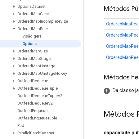
Options
Dataset
Métodos Púb
Ordered
Map
Clear
Ordered
Map
Incomplete
Size
OrderedMapPeek
Ordered
Map
Peek
OrderedMapPeek
Visão geral
Options
OrderedMapPeek
Ordered
Map
Size
OrderedMapPeek
Ordered
Map
Stage
Ordered
Map
Unstage
Ordered
Map
Unstage
No
Key
Métodos he
Outfeed
Dequeue
Outfeed
Dequeue
Tuple
Da classe ja
Outfeed
Dequeue
Tuple
V2
Outfeed
Dequeue
V2
Outfeed
Enqueue
Métodos 
Outfeed
Enqueue
Tuple
Pad
capacidade
pú
Parallel
Batch
Dataset