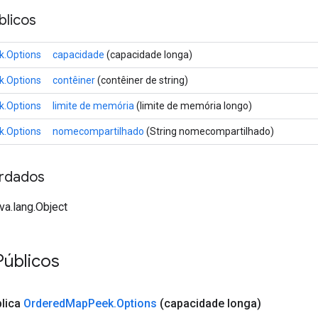
licos
.Options
capacidade
(capacidade longa)
.Options
contêiner
(contêiner de string)
.Options
limite de memória
(limite de memória longo)
.Options
nomecompartilhado
(String nomecompartilhado)
rdados
va.lang.Object
Públicos
blica
Ordered
Map
Peek
.
Options
(capacidade longa)