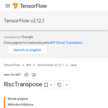
TensorFlow v2.12.1
Esta página foi traduzida pela
API Cloud Translation
.
TensorFlow
API
TensorFlow v2.12.1
Java
Isso foi útil?
Risc
Transpose
Nesta página
Métodos Públicos