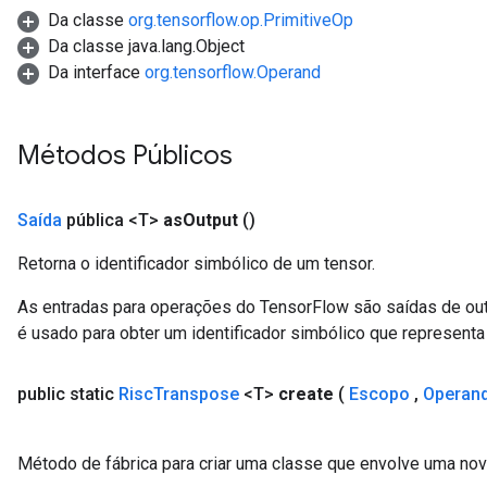
Da classe
org.tensorflow.op.PrimitiveOp
Da classe java.lang.Object
Da interface
org.tensorflow.Operand
Métodos Públicos
Saída
pública <T>
as
Output
()
Retorna o identificador simbólico de um tensor.
As entradas para operações do TensorFlow são saídas de ou
é usado para obter um identificador simbólico que representa 
public static
Risc
Transpose
<T>
create
(
Escopo
,
Operan
Método de fábrica para criar uma classe que envolve uma no