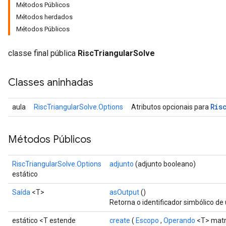
Métodos Públicos
Métodos herdados
Métodos Públicos
classe final pública
RiscTriangularSolve
Classes aninhadas
Ris
aula
RiscTriangularSolve.Options
Atributos opcionais para
Métodos Públicos
RiscTriangularSolve.Options
adjunto
(adjunto booleano)
estático
Saída
<T>
asOutput
()
Retorna o identificador simbólico de
estático <T estende
create
(
Escopo
,
Operando
<T> matr