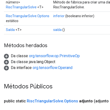
número>
Método de fábrica para criar uma c
RiscTriangularSolve
<T>
RiscTriangularSolve.
RiscTriangularSolve.Options
inferior
(booleano inferior)
estático
Saída
<T>
saída
()
Métodos herdados
Da classe
org.tensorflow.op.PrimitiveOp
Da classe java.lang.Object
Da interface
org.tensorflow.Operand
Métodos Públicos
public static
Risc
Triangular
Solve
.
Options
adjunto
(adjunto