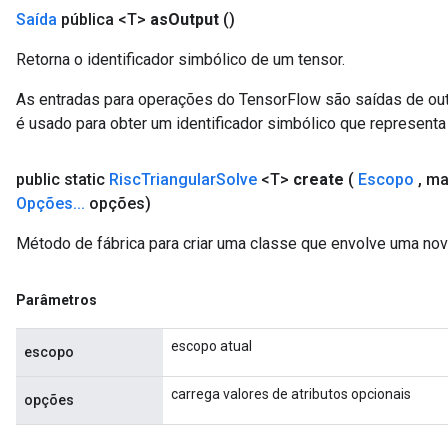
Saída
pública <T>
as
Output
()
Retorna o identificador simbólico de um tensor.
As entradas para operações do TensorFlow são saídas de ou
é usado para obter um identificador simbólico que representa 
public static
Risc
Triangular
Solve
<T>
create
(
Escopo
,
ma
Opções
.
.
.
opções)
Método de fábrica para criar uma classe que envolve uma nov
Parâmetros
escopo atual
escopo
carrega valores de atributos opcionais
opções