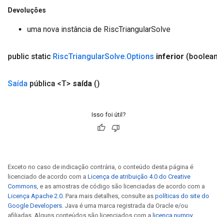
Devoluções
uma nova instância de RiscTriangularSolve
public static
Risc
Triangular
Solve
.
Options
inferior
(boolean
Saída
pública <T>
saída
()
Isso foi útil?
Exceto no caso de indicação contrária, o conteúdo desta página é
licenciado de acordo com a
Licença de atribuição 4.0 do Creative
Commons
, e as amostras de código são licenciadas de acordo com a
Licença Apache 2.0
. Para mais detalhes, consulte as
políticas do site do
Google Developers
. Java é uma marca registrada da Oracle e/ou
afiliadas. Alguns conteúdos são licenciados com a
licença numpy
.