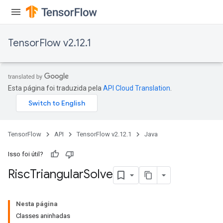
TensorFlow v2.12.1
Esta página foi traduzida pela
API Cloud Translation
.
TensorFlow
API
TensorFlow v2.12.1
Java
Isso foi útil?
Risc
Triangular
Solve
Nesta página
Classes aninhadas