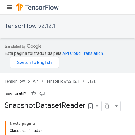
TensorFlow v2.12.1
Esta página foi traduzida pela
API Cloud Translation
.
TensorFlow
API
TensorFlow v2.12.1
Java
Isso foi útil?
Snapshot
Dataset
Reader
Nesta página
Classes aninhadas