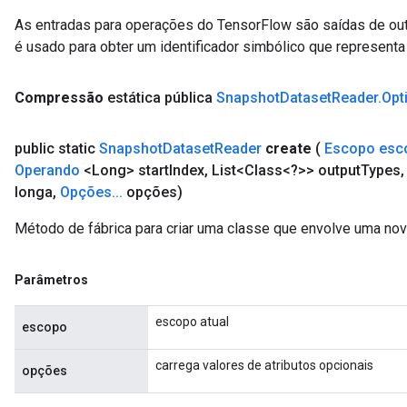
As entradas para operações do TensorFlow são saídas de ou
é usado para obter um identificador simbólico que representa 
Compressão
estática pública
Snapshot
Dataset
Reader
.
Opt
public static
Snapshot
Dataset
Reader
create
(
Escopo esc
Operando
<Long> start
Index
,
List<Class<?>> output
Types
,
longa
,
Opções
.
.
.
opções)
Método de fábrica para criar uma classe que envolve uma n
Parâmetros
escopo atual
escopo
carrega valores de atributos opcionais
opções