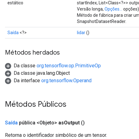
estático
startIndex, List<Class<?>> outp
Versão longa,
Opções...
opções)
Método de fábrica para criar 
SnapshotDatasetReader.
Saída
<?>
lidar
()
Métodos herdados
Da classe
org.tensorflow.op.PrimitiveOp
Da classe java.lang.Object
Da interface
org.tensorflow.Operand
Métodos Públicos
Saída
pública <Objeto>
as
Output
()
Retorna o identificador simbólico de um tensor.