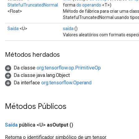
x
StatefulTruncatedNormal
forma
do operando
<T>)
<Float>
Método de fábrica para criar uma cla
StatefulTruncatedNormal usando tipos
Saída
<U>
saída
()
Valores aleatórios com formato especi
Métodos herdados
Da classe
org.tensorflow.op.PrimitiveOp
Da classe java.lang.Object
Da interface
org.tensorflow.Operand
Métodos Públicos
Saída
pública <U>
as
Output
()
Retorna o identificador simbólico de um tensor.