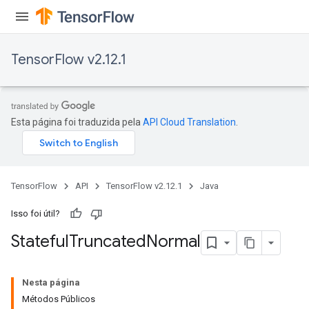
TensorFlow v2.12.1
Esta página foi traduzida pela
API Cloud Translation
.
TensorFlow
API
TensorFlow v2.12.1
Java
Isso foi útil?
Stateful
Truncated
Normal
Nesta página
Métodos Públicos