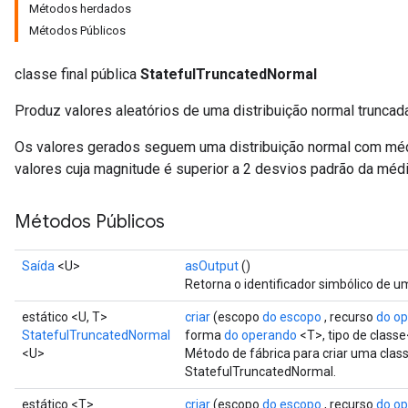
Métodos herdados
Métodos Públicos
classe final pública
StatefulTruncatedNormal
Produz valores aleatórios de uma distribuição normal truncada
Os valores gerados seguem uma distribuição normal com médi
valores cuja magnitude é superior a 2 desvios padrão da médi
Métodos Públicos
Saída
<U>
asOutput
()
Retorna o identificador simbólico de u
estático <U, T>
criar
(escopo
do escopo
, recurso
do o
StatefulTruncatedNormal
forma
do operando
<T>, tipo de class
<U>
Método de fábrica para criar uma cla
StatefulTruncatedNormal.
estático <T>
criar
(escopo
do escopo
, recurso
do o