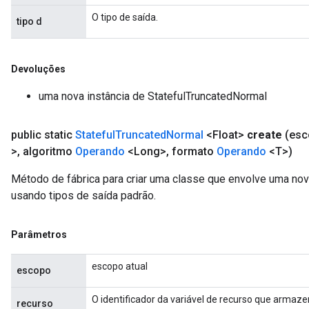
O tipo de saída.
tipo d
Devoluções
uma nova instância de StatefulTruncatedNormal
public static
Stateful
Truncated
Normal
<Float>
create
(es
>
,
algoritmo
Operando
<Long>
,
formato
Operando
<T>)
Método de fábrica para criar uma classe que envolve uma no
usando tipos de saída padrão.
Parâmetros
escopo atual
escopo
O identificador da variável de recurso que armaz
recurso