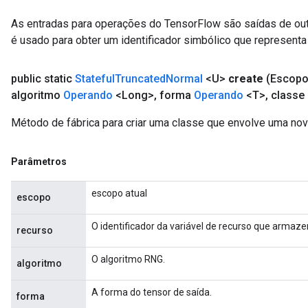
As entradas para operações do TensorFlow são saídas de ou
é usado para obter um identificador simbólico que representa 
public static
Stateful
Truncated
Normal
<U>
create
(Escop
algoritmo
Operando
<Long>
,
forma
Operando
<T>
,
classe 
Método de fábrica para criar uma classe que envolve uma no
Parâmetros
escopo atual
escopo
O identificador da variável de recurso que armaz
recurso
O algoritmo RNG.
algoritmo
A forma do tensor de saída.
forma